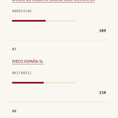
A86853140
349
07
IVECO ESPAÑA SL
B61768511
334
08