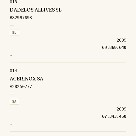
013
DADELOS ALLIVES SL
B82997693
—
SL
2009
69.869.640
→
014
ACERINOX SA
A28250777
—
SA
2009
67.343.450
→