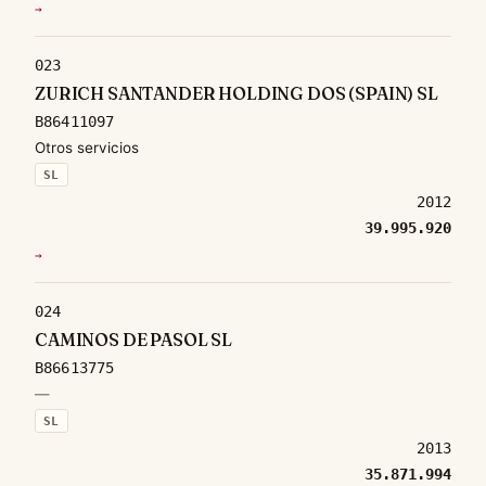
→
023
ZURICH SANTANDER HOLDING DOS (SPAIN) SL
B86411097
Otros servicios
SL
2012
39.995.920
→
024
CAMINOS DE PASOL SL
B86613775
—
SL
2013
35.871.994