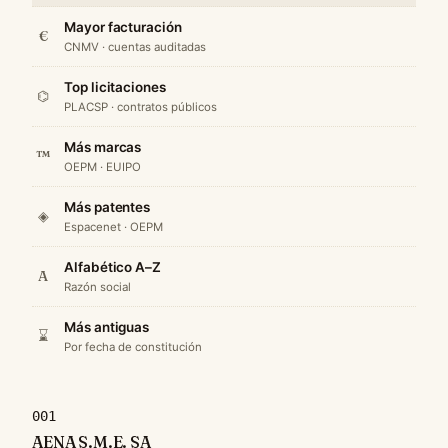
Mayor facturación
€
CNMV · cuentas auditadas
Top licitaciones
⌬
PLACSP · contratos públicos
Más marcas
™
OEPM · EUIPO
Más patentes
◈
Espacenet · OEPM
Alfabético A–Z
A
Razón social
Más antiguas
⌛
Por fecha de constitución
001
AENA S.M.E. SA