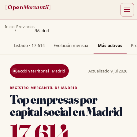
Open
Mercantil
[
]
menu
Inicio
Provincias
/
/
Madrid
Listado · 17.614
Evolución mensual
Más activas
Pro
Actualizado
9 jul 2026
Sección territorial · Madrid
REGISTRO MERCANTIL DE MADRID
Top empresas por
capital social en Madrid
17.614