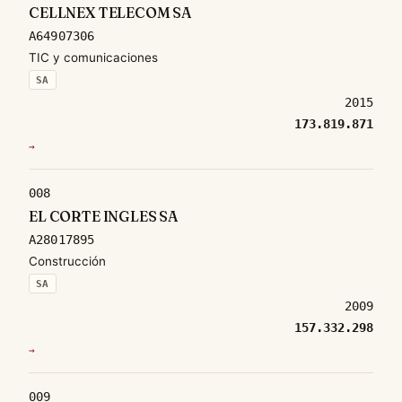
CELLNEX TELECOM SA
A64907306
TIC y comunicaciones
SA
2015
173.819.871
→
008
EL CORTE INGLES SA
A28017895
Construcción
SA
2009
157.332.298
→
009