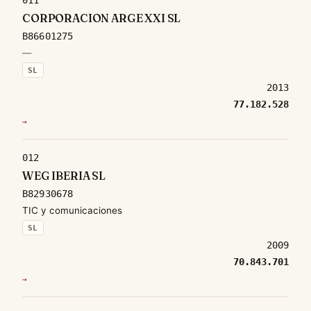
CORPORACION ARGE XXI SL
B86601275
—
SL
2013
77.182.528
→
012
WEG IBERIA SL
B82930678
TIC y comunicaciones
SL
2009
70.843.701
→