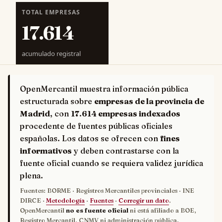
TOTAL EMPRESAS
17.614
acumulado registral
OpenMercantil muestra información pública
estructurada sobre
empresas de la provincia de
Madrid
, con
17.614 empresas indexados
procedente de fuentes públicas oficiales
españolas. Los datos se ofrecen con
fines
informativos
y deben contrastarse con la
fuente oficial cuando se requiera validez jurídica
plena.
Fuentes: BORME · Registros Mercantiles provinciales · INE
DIRCE ·
Metodología
·
Fuentes
·
Corregir un dato
.
OpenMercantil
no es fuente oficial
ni está afiliado a BOE,
Registro Mercantil, CNMV ni administración pública.