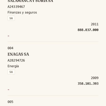
SALAMANCA Y SORIA SA
A24339467
Finanzas y seguros
SA
2011
888.837.000
→
004
ENAGAS SA
A28294726
Energía
SA
2009
358.101.393
→
005