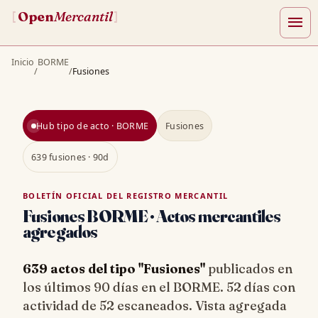
Open
Mercantil
[
]
menu
Inicio
BORME
/
/
Fusiones
Hub tipo de acto · BORME
Fusiones
639 fusiones · 90d
BOLETÍN OFICIAL DEL REGISTRO MERCANTIL
Fusiones BORME · Actos mercantiles
agregados
639 actos del tipo "Fusiones"
publicados en
los últimos 90 días en el BORME. 52 días con
actividad de 52 escaneados. Vista agregada