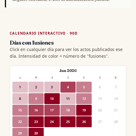
CALENDARIO INTERACTIVO · 90D
Días con fusiones
Click en cualquier día para ver los actos publicados ese
día. Intensidad de color = número de "fusiones".
Jun 2026
L
M
X
J
V
S
D
1
2
3
4
5
6
7
8
9
10
11
12
13
14
15
16
17
18
19
20
21
22
23
24
25
26
27
28
29
30