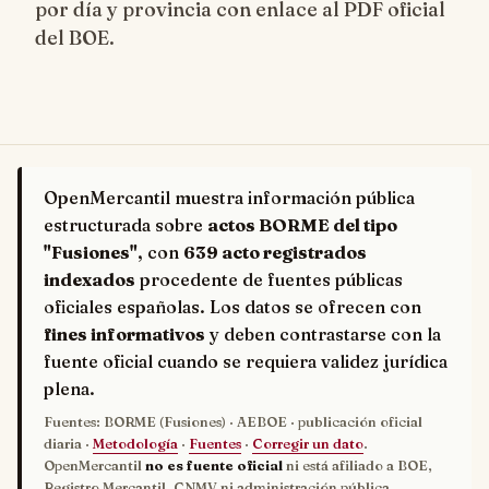
por día y provincia con enlace al PDF oficial
del BOE.
OpenMercantil muestra información pública
estructurada sobre
actos BORME del tipo
"Fusiones"
, con
639 acto registrados
indexados
procedente de fuentes públicas
oficiales españolas. Los datos se ofrecen con
fines informativos
y deben contrastarse con la
fuente oficial cuando se requiera validez jurídica
plena.
Fuentes: BORME (Fusiones) · AEBOE · publicación oficial
diaria ·
Metodología
·
Fuentes
·
Corregir un dato
.
OpenMercantil
no es fuente oficial
ni está afiliado a BOE,
Registro Mercantil, CNMV ni administración pública.