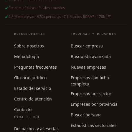
✓
Fuentes públicas oficiales cruzadas
✓
2,8 M empresas · 970k personas · 7,1 M actos BORME · 178k LEI
Navegación del pie de página
OPENMERCANTIL
EMPRESAS Y PERSONAS
Sobre nosotros
Buscar empresa
Metodología
Búsqueda avanzada
Preguntas frecuentes
Nuevas empresas
Glosario jurídico
Empresas con ficha
completa
Estado del servicio
Empresas por sector
Centro de atención
Empresas por provincia
Contacto
Buscar persona
PARA TU ROL
Estadísticas sectoriales
Despachos y asesorías