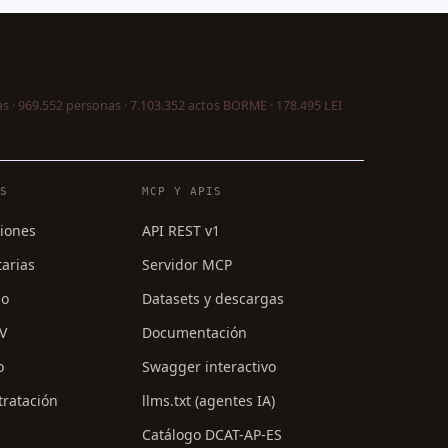
s · 969.552 personas · 7.103.352 actos BORME · 178.495 LEI
ES
MCP Y APIS
ciones
API REST v1
tarias
Servidor MCP
mo
Datasets y descargas
PV
Documentación
o
Swagger interactivo
tratación
llms.txt (agentes IA)
Catálogo DCAT-AP-ES