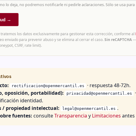
o lo deja, no podremos notificarle ni pedirle aclaraciones. Sólo se usa para e
itud →
 tratemos los datos exclusivamente para gestionar esta corrección, conforme al
reo enviado para prevenir abuso y se elimina al cerrar el caso.
Sin reCAPTCHA
— 
neypot, CSRF, rate limit).
ativos
cto:
· respuesta 48-72h.
rectificacion@openmercantil.es
, oposición, portabilidad):
privacidad@openmercantil.es
ficación identidad.
 / propiedad intelectual:
.
legal@openmercantil.es
obre fuentes:
consulte
Transparencia
y
Limitaciones
antes 