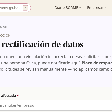
 CIF
Diario BORME
expand_more
Empresas
expand_more
cación
ECCIÓN
rectificación de datos
 erróneo, una vinculación incorrecta o desea solicitar el bo
una persona física, puede notificarlo aquí.
Plazo de respu
s solicitudes se revisan manualmente — no aplicamos cambi
a afectada
*