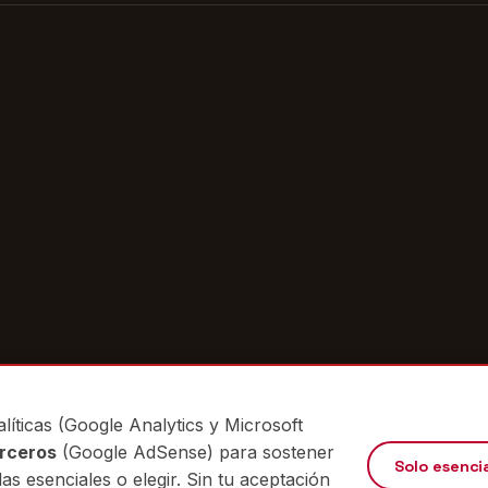
líticas (Google Analytics y Microsoft
erceros
(Google AdSense) para sostener
Solo esenci
las esenciales o elegir. Sin tu aceptación