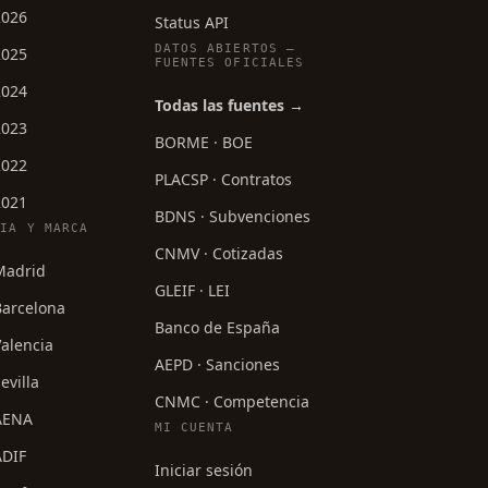
2026
Status API
DATOS ABIERTOS —
2025
FUENTES OFICIALES
2024
Todas las fuentes →
2023
BORME · BOE
2022
PLACSP · Contratos
2021
BDNS · Subvenciones
CIA Y MARCA
CNMV · Cotizadas
 Madrid
GLEIF · LEI
Barcelona
Banco de España
Valencia
AEPD · Sanciones
evilla
CNMC · Competencia
 AENA
MI CUENTA
ADIF
Iniciar sesión