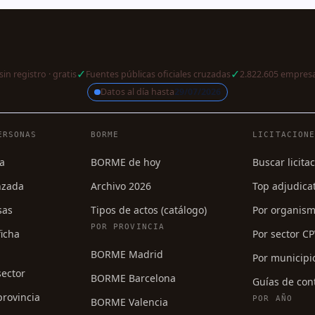
✓
✓
sin registro · gratis
Fuentes públicas oficiales cruzadas
2.822.605 empresa
Datos al día hasta
29/07/2026
a
ERSONAS
BORME
LICITACION
a
BORME de hoy
Buscar licita
nzada
Archivo 2026
Top adjudica
sas
Tipos de actos (catálogo)
Por organis
POR PROVINCIA
icha
Por sector C
BORME Madrid
Por municipi
sector
BORME Barcelona
Guías de con
rovincia
POR AÑO
BORME Valencia