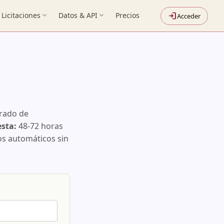
Licitaciones
expand_more
Datos & API
expand_more
Precios
login
Acceder
rrado de
esta:
48-72 horas
os automáticos sin