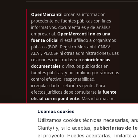
OpenMercantil
organiza información
procedente de fuentes públicas con fines
informativos, documentales y de análisis
empresarial.
OpenMercantil no es una
fuente oficial
ni está afiliado a organismos
públicos (BOE, Registro Mercantil, CNMV,
AEAT, PLACSP ni otras administraciones). Las
relaciones mostradas son
coincidencias
documentales
o vínculos publicados en
fuentes públicas, y no implican por sí mismas
control efectivo, responsabilidad,
irregularidad ni relación vigente. Para
efectos jurídicos debe consultarse la
fuente
oficial correspondiente
. Más información:
Transparencia
·
Limitaciones
·
Metodología
·
Canal de rectificación
·
Exención de
Usamos cookies
responsabilidad
.
Utilizamos cookies técnicas necesarias, ana
Clarity) y, si lo aceptas,
publicitarias de t
el proyecto. Puedes aceptarlas, limitarte a 