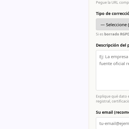
Pegue la URL comple
Tipo de correcci
Si es
borrado RGP
Descripción del
Explique qué dato es
registral, certificaci
Su email (recom