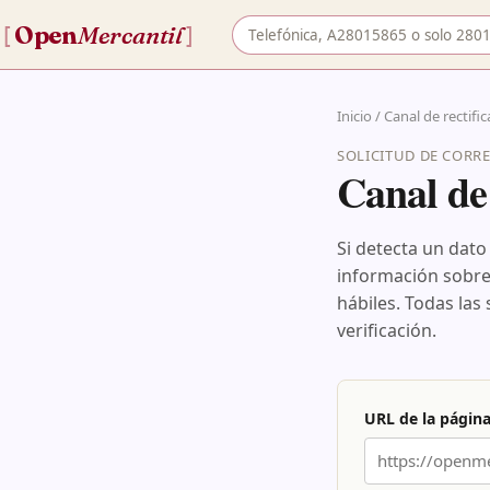
Buscar empresa por nombre o
Open
Mercantil
[
]
Inicio
/
Canal de rectifi
SOLICITUD DE CORR
Canal de 
Si detecta un dato
información sobre 
hábiles. Todas la
verificación.
URL de la págin