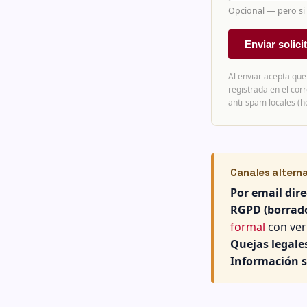
Opcional — pero si n
Enviar solic
Al enviar acepta que
registrada en el cor
anti-spam locales (ho
Canales altern
Por email dire
RGPD (borrado
formal
con veri
Quejas legales
Información s