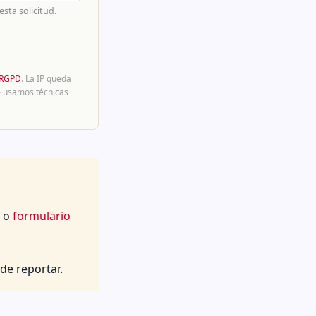
sta solicitud.
RGPD
. La IP queda
usamos técnicas
· o
formulario
de reportar.