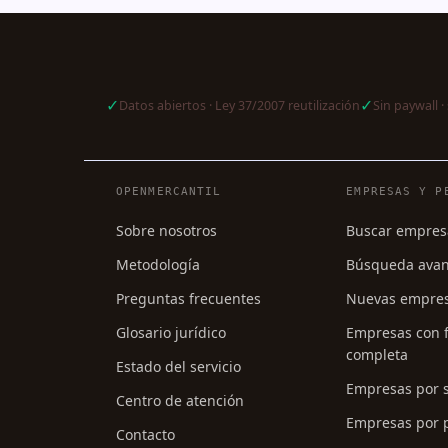
✓
✓
Datos abiertos · Ley 37/2007 reutilización
Sin paywall · 
Navegación del pie de págin
OPENMERCANTIL
EMPRESAS Y P
Sobre nosotros
Buscar empres
Metodología
Búsqueda ava
Preguntas frecuentes
Nuevas empre
Glosario jurídico
Empresas con f
completa
Estado del servicio
Empresas por 
Centro de atención
Empresas por p
Contacto