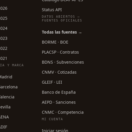
2026
Status API
DATOS ABIERTOS —
2025
FUENTES OFICIALES
2024
Todas las fuentes →
2023
BORME · BOE
2022
PLACSP · Contratos
2021
BDNS · Subvenciones
CIA Y MARCA
CNMV · Cotizadas
 Madrid
GLEIF · LEI
Barcelona
Banco de España
Valencia
AEPD · Sanciones
evilla
CNMC · Competencia
 AENA
MI CUENTA
ADIF
Iniciar sesión