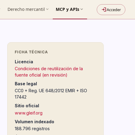
more
Derecho mercantil
expand_more
MCP y APIs
expand_more
login
Acceder
FICHA TÉCNICA
Licencia
Condiciones de reutilización de la
fuente oficial (en revisión)
Base legal
CC0 + Reg. UE 648/2012 EMIR + ISO
17442
Sitio oficial
www.gleif.org
Volumen indexado
188.796 registros