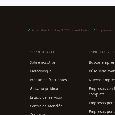
✓
✓
Datos abiertos · Ley 37/2007 reutilización
Sin paywall · 
Navegación del pie de págin
OPENMERCANTIL
EMPRESAS Y P
Sobre nosotros
Buscar empres
Metodología
Búsqueda ava
Preguntas frecuentes
Nuevas empre
Glosario jurídico
Empresas con f
completa
Estado del servicio
Empresas por 
Centro de atención
Empresas por p
Contacto