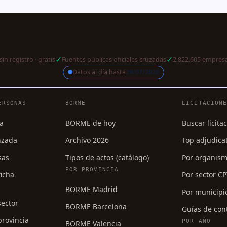
✓
✓
sin registro · gratis
Fuentes públicas oficiales cruzadas
2.822.605 empresa
Datos al día hasta
29/07/2026
a
ERSONAS
BORME
LICITACION
a
BORME de hoy
Buscar licita
nzada
Archivo 2026
Top adjudica
sas
Tipos de actos (catálogo)
Por organis
POR PROVINCIA
icha
Por sector C
BORME Madrid
Por municipi
sector
BORME Barcelona
Guías de con
rovincia
POR AÑO
BORME Valencia