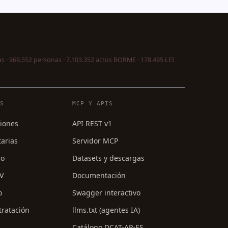
s · 969.552 personas · 7.103.352 actos BORME · 178.495 LEI
ES
MCP Y APIS
ciones
API REST v1
tarias
Servidor MCP
mo
Datasets y descargas
PV
Documentación
o
Swagger interactivo
tratación
llms.txt (agentes IA)
Catálogo DCAT-AP-ES