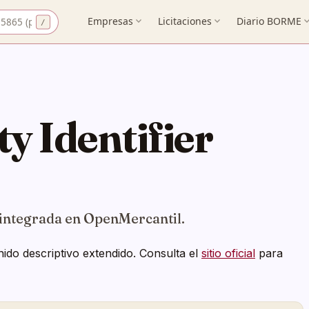
 CIF
Empresas
expand_more
Licitaciones
expand_more
Diario BORME
expand_
ty Identifier
integrada en OpenMercantil.
ido descriptivo extendido. Consulta el
sitio oficial
para