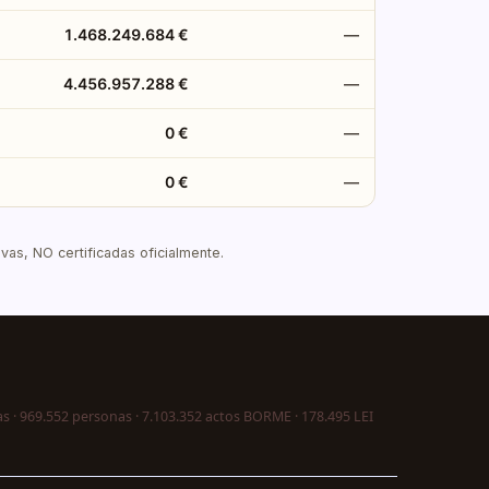
1.468.249.684 €
—
4.456.957.288 €
—
0 €
—
0 €
—
as, NO certificadas oficialmente.
s · 969.552 personas · 7.103.352 actos BORME · 178.495 LEI