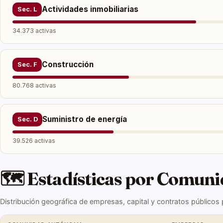
Actividades inmobiliarias
Sec. L
34.373 activas
Construcción
Sec. F
80.768 activas
Suministro de energía
Sec. D
39.526 activas
🗺️ Estadísticas por Comu
Distribución geográfica de empresas, capital y contratos públicos po