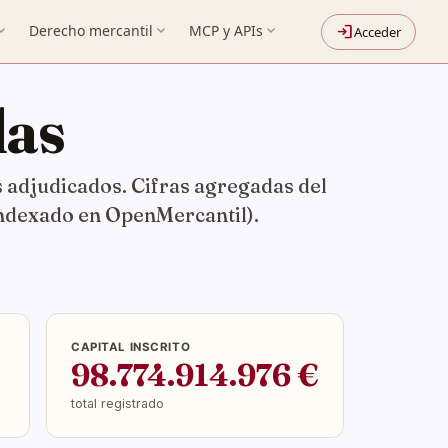
nd_more
Derecho mercantil
expand_more
MCP y APIs
expand_more
login
Acceder
das
os adjudicados. Cifras agregadas del
indexado en OpenMercantil).
CAPITAL INSCRITO
98.774.914.976 €
total registrado