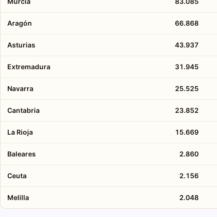
Murcia
83.085
Aragón
66.868
Asturias
43.937
Extremadura
31.945
Navarra
25.525
Cantabria
23.852
La Rioja
15.669
Baleares
2.860
Ceuta
2.156
Melilla
2.048