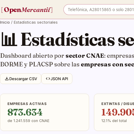
Buscar empresa por nombre o
Open
Mercantil
[
]
Inicio
/
Estadísticas sectoriales
📊 Estadísticas s
Dashboard abierto por
sector CNAE
: empresas
BORME y PLACSP sobre las
empresas con se
download
code
Descargar CSV
JSON API
EMPRESAS ACTIVAS
EXTINTAS / DISU
873.634
149.90
de 1.241.559 con CNAE
12.1% del total