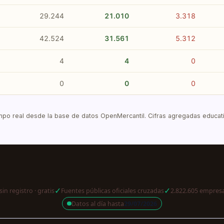
29.244
21.010
3.318
42.524
31.561
5.312
4
4
0
0
0
0
po real desde la base de datos OpenMercantil. Cifras agregadas educativ
✓
✓
sin registro · gratis
Fuentes públicas oficiales cruzadas
2.822.605 empresa
Datos al día hasta
29/07/2026