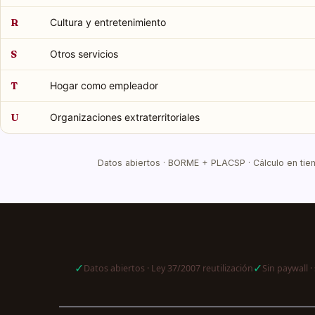
R
Cultura y entretenimiento
S
Otros servicios
T
Hogar como empleador
U
Organizaciones extraterritoriales
Datos abiertos · BORME + PLACSP · Cálculo en tiem
✓
✓
Datos abiertos · Ley 37/2007 reutilización
Sin paywall · 