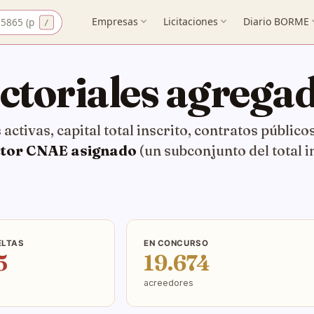
 CIF
Empresas
expand_more
Licitaciones
expand_more
Diario BORME
expa
ectoriales agrega
 activas, capital total inscrito, contratos públic
ctor CNAE asignado
(un subconjunto del total 
ELTAS
EN CONCURSO
5
19.674
acreedores