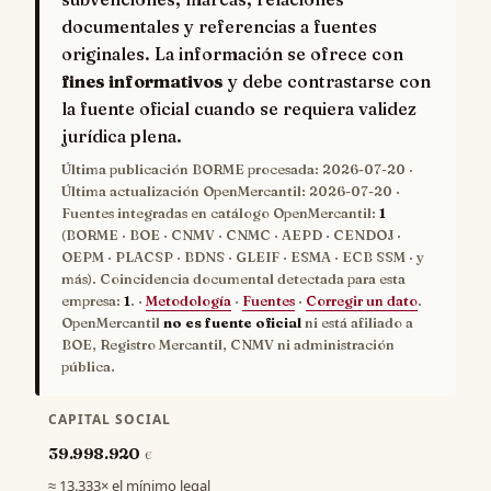
documentales y referencias a fuentes
originales. La información se ofrece con
fines informativos
y debe contrastarse con
la fuente oficial cuando se requiera validez
jurídica plena.
Última publicación BORME procesada:
2026-07-20
·
Última actualización OpenMercantil:
2026-07-20
·
Fuentes integradas en catálogo OpenMercantil:
1
(BORME · BOE · CNMV · CNMC · AEPD · CENDOJ ·
OEPM · PLACSP · BDNS · GLEIF · ESMA · ECB SSM · y
más). Coincidencia documental detectada para esta
empresa:
1
. ·
Metodología
·
Fuentes
·
Corregir un dato
.
OpenMercantil
no es fuente oficial
ni está afiliado a
BOE, Registro Mercantil, CNMV ni administración
pública.
CAPITAL SOCIAL
39.998.920
€
≈ 13.333× el mínimo legal