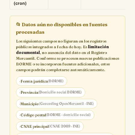
(cron)
📂
Datos aún no disponibles en fuentes
procesadas
Los siguientes campos no figuran en los registros
públicos integrados a fecha de hoy. Es
limitación
documental
, no ausencia del dato en el Registro
Mercantil. Conforme se procesen nuevas publicaciones
BORME o se incorporen fuentes adicionales, estos
campos podrán completarse automáticamente.
·
Forma jurídica
(BORME)
·
Provincia
(Domicilio social BORME)
·
Municipio
(Geocoding OpenMercantil · INE)
·
Código postal
(BORME · domicilio social)
·
CNAE principal
(CNAE 2009 · INE)