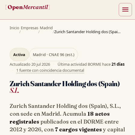
Open
Mercantil
[
]
menu
Inicio
Empresas
Madrid
/
/
/
Zurich Santander Holding dos (Spain), S.L.
Activa
Madrid · CNAE 96 (est.)
Actualizado
20 jul 2026
·
Última actividad BORME hace
21 días
·
1 fuente con coincidencia documental
Zurich Santander Holding dos (Spain)
S.L.
Zurich Santander Holding dos (Spain), S.L.,
con sede en Madrid. Acumula
18 actos
registrales
publicados en el BORME entre
2012 y 2026, con
7 cargos vigentes
y capital