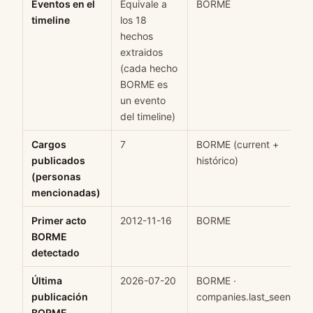
Eventos en el
Equivale a
BORME
timeline
los 18
hechos
extraidos
(cada hecho
BORME es
un evento
del timeline)
Cargos
7
BORME (current +
publicados
histórico)
(personas
mencionadas)
Primer acto
2012-11-16
BORME
BORME
detectado
Última
2026-07-20
BORME ·
publicación
companies.last_seen
BORME