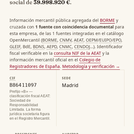
social de
39.998.920 €
.
Información mercantil pública agregada del
BORME
y
cruzada con
1 fuente con coincidencia documental
para
esta empresa, de las 1 fuentes integradas en el catálogo
OpenMercantil (
BORME
,
CNMV
,
AEAT
,
OEPM
/
EUIPO
/
EPO
,
GLEIF
, BdE,
BDNS
,
AEPD
,
CNMC
,
CENDOJ
…). Identificador
fiscal verificable en la
consulta
NIF
de la AEAT
y la
información mercantil oficial en el
Colegio de
Registradores de España
.
Metodología y verificación →
CIF
SEDE
Madrid
B86411097
Prefijo «B» —
clasificación fiscal AEAT:
Sociedad de
Responsabilidad
Limitada. La forma
jurídica societaria figura
en el Registro Mercantil.