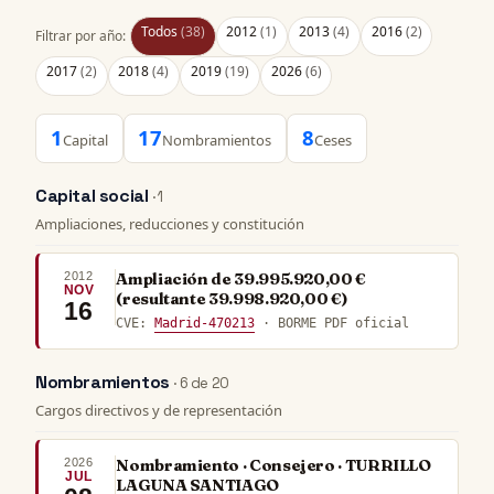
Todos
(38)
2012
(1)
2013
(4)
2016
(2)
Filtrar por año:
2017
(2)
2018
(4)
2019
(19)
2026
(6)
1
17
8
Capital
Nombramientos
Ceses
Capital social
· 1
Ampliaciones, reducciones y constitución
2012
Ampliación de 39.995.920,00 €
NOV
(resultante 39.998.920,00 €)
16
CVE:
Madrid-470213
· BORME PDF oficial
Nombramientos
· 6 de 20
Cargos directivos y de representación
2026
Nombramiento · Consejero · TURRILLO
JUL
LAGUNA SANTIAGO