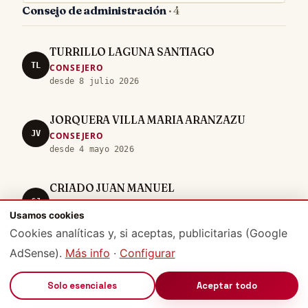
Consejo de administración
· 4
TURRILLO LAGUNA SANTIAGO
TL
CONSEJERO
desde 8 julio 2026
JORQUERA VILLA MARIA ARANZAZU
JV
CONSEJERO
desde 4 mayo 2026
CRIADO JUAN MANUEL
CJ
CONSEJERO
Usamos cookies
desde 10 junio 2019
Cookies analíticas y, si aceptas, publicitarias (Google
AdSense).
Más info
·
Configurar
PUCHE LAZARO ANA
PL
CONSEJERO
🔊
Solo esenciales
Aceptar todo
desde 10 abril 2019
Apoderados
· 1