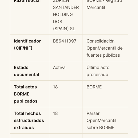
Razón social
ZURICH
BORME · Registro
SANTANDER
Mercantil
HOLDING
DOS
(SPAIN) SL
Identificador
B86411097
Consolidación
(CIF/NIF)
OpenMercantil de
fuentes públicas
Estado
Activa
Último acto
documental
procesado
Total actos
18
BORME
BORME
publicados
Total hechos
18
Parser
estructurados
OpenMercantil
extraídos
sobre BORME