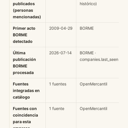
publicados
histórico)
(personas
mencionadas)
Primer acto
2009-04-29
BORME
H
BORME
detectado
Última
2026-07-14
BORME ·
H
publicación
companies.last_seen
BORME
procesada
Fuentes
1 fuentes
OpenMercantil
H
integradas en
catálogo
Fuentes con
1 fuente
OpenMercantil
H
coincidencia
para esta