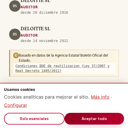
DELOITTE SL
DS
AUDITOR
desde 20 diciembre 2016
DELOITTE SL
DS
AUDITOR
desde 14 noviembre 2012
Basado en datos de la Agencia Estatal Boletín Oficial del
©
Estado.
Condiciones BOE de reutilizacion (Ley 37/2007 y
Real Decreto 1495/2011)
Fuente:
Boletin Oficial del Registro Mercantil
(sitio oficial ↗)
·
Usamos cookies
Cookies analíticas para mejorar el sitio.
Más info
·
Licencia:
Condiciones BOE de reutilizacion (Ley 37/2007 y Real Decreto
1495/2011)
Configurar
·
RD 1784/1996 (RRM) + Ley 37/2007
🔊
Solo esenciales
Aceptar todo