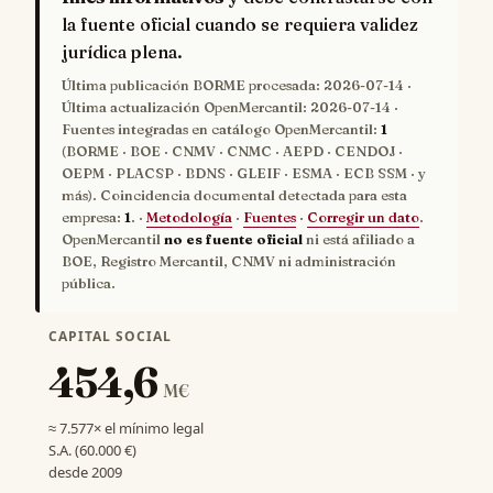
la fuente oficial cuando se requiera validez
jurídica plena.
Última publicación BORME procesada:
2026-07-14
·
Última actualización OpenMercantil:
2026-07-14
·
Fuentes integradas en catálogo OpenMercantil:
1
(BORME · BOE · CNMV · CNMC · AEPD · CENDOJ ·
OEPM · PLACSP · BDNS · GLEIF · ESMA · ECB SSM · y
más). Coincidencia documental detectada para esta
empresa:
1
. ·
Metodología
·
Fuentes
·
Corregir un dato
.
OpenMercantil
no es fuente oficial
ni está afiliado a
BOE, Registro Mercantil, CNMV ni administración
pública.
CAPITAL SOCIAL
454,6
M€
≈ 7.577× el mínimo legal
S.A. (60.000 €)
desde 2009