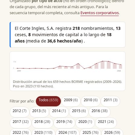
Organizado
por tipo de acto
(no en orden cronológico); dentro
de cada grupo, del más reciente al más antiguo. Para la
secuencia temporal completa, consulta
Eventos corporativos
.
El Corte Ingles, S.A. registra
218
nombramientos,
13
ceses,
8
movimientos de capital a lo largo de
18
años
(media de
36,6 hechos/año
) .
110
0
2009
2026
Distribución anual de los 659 hechos BORME registrados (2009–2026).
Pico en 2023 (110 hechos).
Todos
(659)
2009
(6)
2010
(6)
2011
(3)
Filtrar por año:
2012
(7)
2013
(5)
2014
(1)
2015
(6)
2016
(38)
2017
(32)
2018
(28)
2019
(74)
2020
(1)
2021
(24)
2022
(76)
2023
(110)
2024
(107)
2025
(76)
2026
(59)