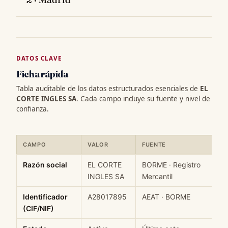
DATOS CLAVE
Ficha rápida
Tabla auditable de los datos estructurados esenciales de
EL
CORTE INGLES SA
. Cada campo incluye su fuente y nivel de
confianza.
CAMPO
VALOR
FUENTE
C
Ficha rápida de datos estructurados de EL CORTE INGLES SA: ca
Razón social
EL CORTE
BORME · Registro
H
INGLES SA
Mercantil
Identificador
A28017895
AEAT · BORME
H
(CIF/NIF)