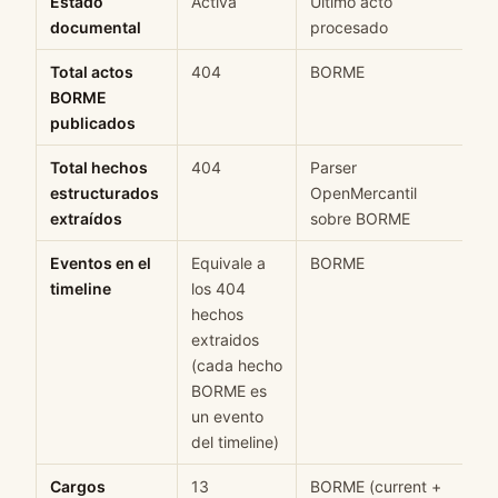
Estado
Activa
Último acto
M
documental
procesado
Total actos
404
BORME
H
BORME
publicados
Total hechos
404
Parser
H
estructurados
OpenMercantil
extraídos
sobre BORME
Eventos en el
Equivale a
BORME
H
timeline
los 404
hechos
extraidos
(cada hecho
BORME es
un evento
del timeline)
Cargos
13
BORME (current +
H