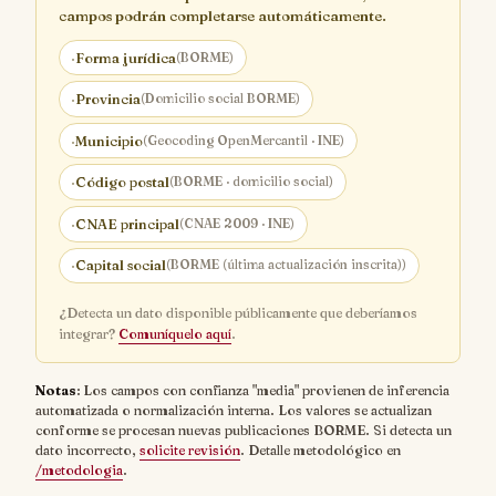
campos podrán completarse automáticamente.
·
Forma jurídica
(BORME)
·
Provincia
(Domicilio social BORME)
·
Municipio
(Geocoding OpenMercantil · INE)
·
Código postal
(BORME · domicilio social)
·
CNAE principal
(CNAE 2009 · INE)
·
Capital social
(BORME (última actualización inscrita))
¿Detecta un dato disponible públicamente que deberíamos
integrar?
Comuníquelo aquí
.
Notas
: Los campos con confianza "media" provienen de inferencia
automatizada o normalización interna. Los valores se actualizan
conforme se procesan nuevas publicaciones BORME. Si detecta un
dato incorrecto,
solicite revisión
. Detalle metodológico en
/metodologia
.