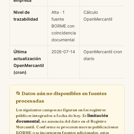
empresa
Nivel de
Alta · 1
Cálculo
M
trazabilidad
fuente
OpenMercantil
BORME con
coincidencia
documental
Última
2026-07-14
OpenMercantil cron
H
actualización
diario
OpenMercantil
(cron)
📂
Datos aún no disponibles en fuentes
procesadas
Los siguientes campos no figuran en los registros
públicos integrados a fecha de hoy. Es
limitación
documental
, no ausencia del dato en el Registro
Mercantil. Conforme se procesen nuevas publicaciones
BORME o se incorporen fuentes adicionales, estos