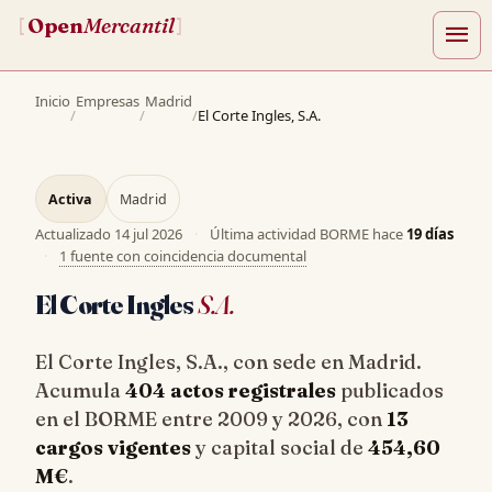
Open
Mercantil
[
]
menu
Inicio
Empresas
Madrid
/
/
/
El Corte Ingles, S.A.
Activa
Madrid
Actualizado
14 jul 2026
·
Última actividad BORME hace
19 días
·
1 fuente con coincidencia documental
El Corte Ingles
S.A.
El Corte Ingles, S.A., con sede en Madrid.
Acumula
404 actos registrales
publicados
en el BORME entre 2009 y 2026, con
13
cargos vigentes
y capital social de
454,60
M€
.