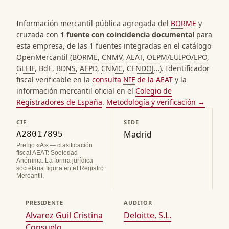
Información mercantil pública agregada del
BORME
y
cruzada con
1 fuente con coincidencia documental
para
esta empresa, de las 1 fuentes integradas en el catálogo
OpenMercantil (
BORME
,
CNMV
,
AEAT
,
OEPM
/
EUIPO
/
EPO
,
GLEIF
, BdE,
BDNS
,
AEPD
,
CNMC
,
CENDOJ
…). Identificador
fiscal verificable en la
consulta
NIF
de la AEAT
y la
información mercantil oficial en el
Colegio de
Registradores de España
.
Metodología y verificación →
CIF
SEDE
Madrid
A28017895
Prefijo «A» — clasificación
fiscal AEAT: Sociedad
Anónima. La forma jurídica
societaria figura en el Registro
Mercantil.
PRESIDENTE
AUDITOR
Alvarez Guil Cristina
Deloitte, S.L.
Consuelo