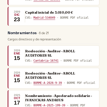
2009
Capital inicial de 3.010,00 €
DIC
CVE:
Madrid-534049
· BORME PDF oficial
23
Nombramientos
· 6 de 21
Cargos directivos y de representación
2026
Reelección · Auditor · ABOLL
ENE
AUDITORES SL
15
CVE:
Cantabria-16741
· BORME PDF oficial
2026
Reelección · Auditor · ABOLL
ENE
AUDITORES SL
15
CVE:
BORME-A-2026-9-39
· BORME PDF oficial
2025
Nombramiento · Apoderado solidario ·
OCT
IVANICKAS ANDRIUS
17
CVE:
BORME-A-2025-199-39
· BORME PDF