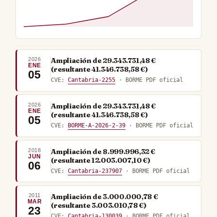
2026
Ampliación de 29.343.731,48 €
ENE
(resultante 41.346.738,58 €)
05
CVE:
Cantabria-2255
· BORME PDF oficial
2026
Ampliación de 29.343.731,48 €
ENE
(resultante 41.346.738,58 €)
05
CVE:
BORME-A-2026-2-39
· BORME PDF oficial
2018
Ampliación de 8.999.996,32 €
JUN
(resultante 12.003.007,10 €)
06
CVE:
Cantabria-237907
· BORME PDF oficial
2011
Ampliación de 3.000.000,78 €
MAR
(resultante 3.003.010,78 €)
23
CVE:
Cantabria-130039
· BORME PDF oficial