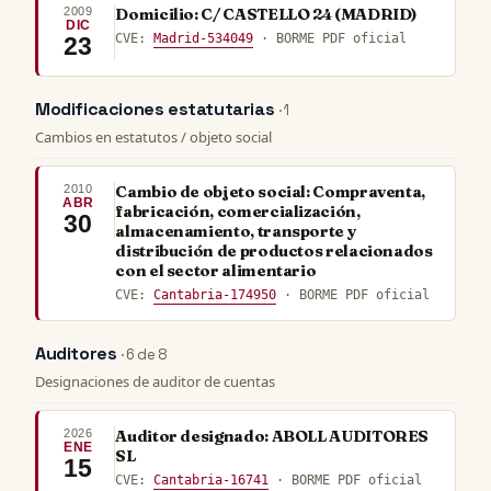
2009
Domicilio: C/ CASTELLO 24 (MADRID)
DIC
CVE:
Madrid-534049
· BORME PDF oficial
23
Modificaciones estatutarias
· 1
Cambios en estatutos / objeto social
2010
Cambio de objeto social: Compraventa,
ABR
fabricación, comercialización,
30
almacenamiento, transporte y
distribución de productos relacionados
con el sector alimentario
CVE:
Cantabria-174950
· BORME PDF oficial
Auditores
· 6 de 8
Designaciones de auditor de cuentas
2026
Auditor designado: ABOLL AUDITORES
ENE
SL
15
CVE:
Cantabria-16741
· BORME PDF oficial