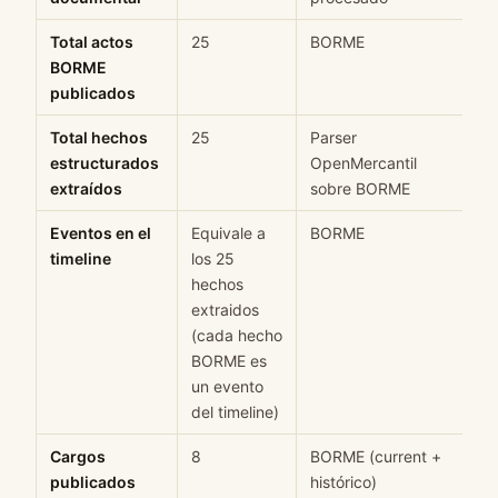
Total actos
25
BORME
H
BORME
publicados
Total hechos
25
Parser
H
estructurados
OpenMercantil
extraídos
sobre BORME
Eventos en el
Equivale a
BORME
H
timeline
los 25
hechos
extraidos
(cada hecho
BORME es
un evento
del timeline)
Cargos
8
BORME (current +
H
publicados
histórico)