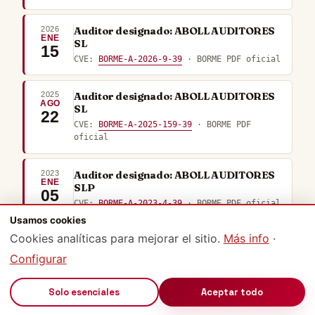
2026
Auditor designado: ABOLL AUDITORES
ENE
SL
15
CVE:
BORME-A-2026-9-39
· BORME PDF oficial
2025
Auditor designado: ABOLL AUDITORES
AGO
SL
22
CVE:
BORME-A-2025-159-39
· BORME PDF
oficial
2023
Auditor designado: ABOLL AUDITORES
ENE
SLP
05
CVE:
BORME-A-2023-4-39
· BORME PDF oficial
Usamos cookies
Cookies analíticas para mejorar el sitio.
Más info
·
2022
Auditor designado: ABOLL AUDITORES
ENE
SLP
27
Configurar
CVE:
BORME-A-2022-18-39
· BORME PDF
oficial
🔊
Solo esenciales
Aceptar todo