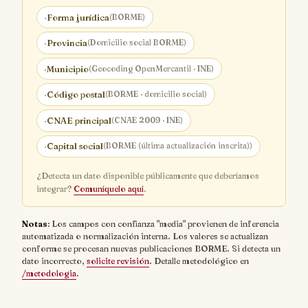
·
Forma jurídica
(BORME)
·
Provincia
(Domicilio social BORME)
·
Municipio
(Geocoding OpenMercantil · INE)
·
Código postal
(BORME · domicilio social)
·
CNAE principal
(CNAE 2009 · INE)
·
Capital social
(BORME (última actualización inscrita))
¿Detecta un dato disponible públicamente que deberíamos
integrar?
Comuníquelo aquí
.
Notas
: Los campos con confianza "media" provienen de inferencia
automatizada o normalización interna. Los valores se actualizan
conforme se procesan nuevas publicaciones BORME. Si detecta un
dato incorrecto,
solicite revisión
. Detalle metodológico en
/metodologia
.