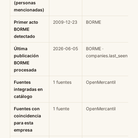
(personas
mencionadas)
Primer acto
2009-12-23
BORME
H
BORME
detectado
Última
2026-06-05
BORME ·
H
publicación
companies.last_seen
BORME
procesada
Fuentes
1 fuentes
OpenMercantil
H
integradas en
catálogo
Fuentes con
1 fuente
OpenMercantil
H
coincidencia
para esta
empresa