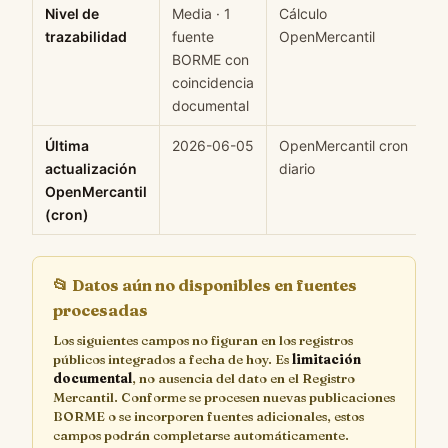
Nivel de
Media · 1
Cálculo
M
trazabilidad
fuente
OpenMercantil
BORME con
coincidencia
documental
Última
2026-06-05
OpenMercantil cron
H
actualización
diario
OpenMercantil
(cron)
📂
Datos aún no disponibles en fuentes
procesadas
Los siguientes campos no figuran en los registros
públicos integrados a fecha de hoy. Es
limitación
documental
, no ausencia del dato en el Registro
Mercantil. Conforme se procesen nuevas publicaciones
BORME o se incorporen fuentes adicionales, estos
campos podrán completarse automáticamente.