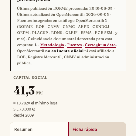
Última publicación BORME procesada:
2026-06-05
·
Última actualización OpenMercantil:
2026-06-05
·
Fuentes integradas en catálogo OpenMercantil:
1
(BORME · BOE · CNMV · CNMC · AEPD · CENDOJ ·
OEPM · PLACSP · BDNS · GLEIF · ESMA · ECB SSM · y
más). Coincidencia documental detectada para esta
empresa:
1
. ·
Metodología
·
Fuentes
·
Corregir un dato
.
OpenMercantil
no es fuente oficial
ni está afiliado a
BOE, Registro Mercantil, CNMV ni administración
pública.
CAPITAL SOCIAL
41,3
M€
≈ 13.782× el mínimo legal
S.L. (3.000 €)
desde 2009
Resumen
Ficha rápida