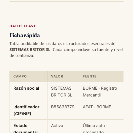
DATOS CLAVE
Ficha rápida
Tabla auditable de los datos estructurados esenciales de
SISTEMAS BRITOR SL
. Cada campo incluye su fuente y nivel
de confianza.
CAMPO
VALOR
FUENTE
C
Ficha rápida de datos estructurados de SISTEMAS BRITOR SL: ca
Razón social
SISTEMAS
BORME · Registro
H
BRITOR SL
Mercantil
Identificador
B85838779
AEAT · BORME
H
(CIF/NIF)
Estado
Activa
Último acto
M
documental
procesado