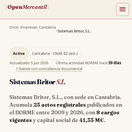
Open
Mercantil
[
]
menu
Inicio
Empresas
Cantabria
/
/
/
Sistemas Britor, S.L.
Activa
Cantabria · CNAE 62 (est.)
Actualizado
5 jun 2026
·
Última actividad BORME hace
59 días
·
1 fuente con coincidencia documental
Sistemas Britor
S.L.
Sistemas Britor, S.L., con sede en Cantabria.
Acumula
25 actos registrales
publicados en
el BORME entre 2009 y 2026, con
8 cargos
vigentes
y capital social de
41,35 M€
.