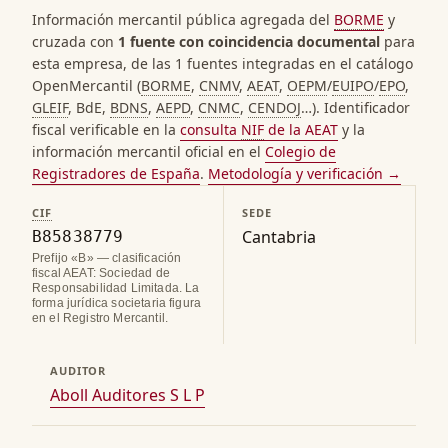
Información mercantil pública agregada del
BORME
y
cruzada con
1 fuente con coincidencia documental
para
esta empresa, de las 1 fuentes integradas en el catálogo
OpenMercantil (
BORME
,
CNMV
,
AEAT
,
OEPM
/
EUIPO
/
EPO
,
GLEIF
, BdE,
BDNS
,
AEPD
,
CNMC
,
CENDOJ
…). Identificador
fiscal verificable en la
consulta
NIF
de la AEAT
y la
información mercantil oficial en el
Colegio de
Registradores de España
.
Metodología y verificación →
CIF
SEDE
Cantabria
B85838779
Prefijo «B» — clasificación
fiscal AEAT: Sociedad de
Responsabilidad Limitada. La
forma jurídica societaria figura
en el Registro Mercantil.
AUDITOR
Aboll Auditores S L P