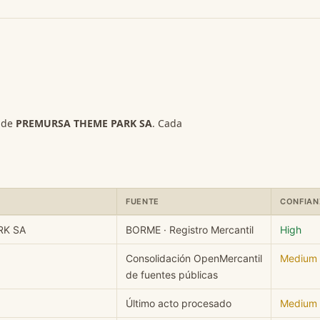
s de
PREMURSA THEME PARK SA
. Cada
FUENTE
CONFIAN
E PARK SA: campo, valor, fuente y nivel de confianza.
RK SA
BORME · Registro Mercantil
High
Consolidación OpenMercantil
Medium
de fuentes públicas
Último acto procesado
Medium