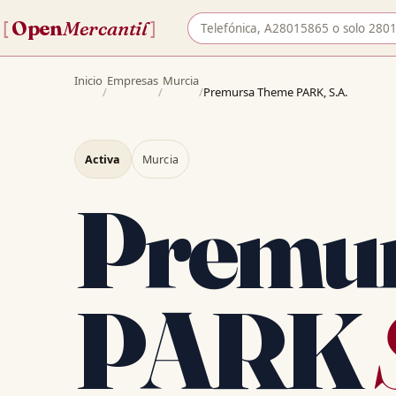
Buscar empresa por nombre o 
Open
Mercantil
[
]
Inicio
Empresas
Murcia
/
/
/
Premursa Theme PARK, S.A.
Activa
Murcia
Premu
PARK