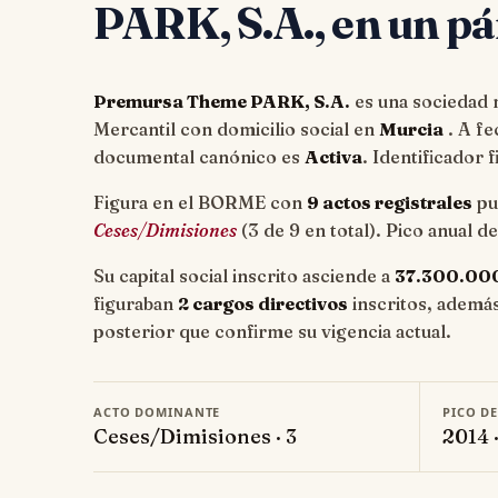
PARK, S.A., en un pá
Premursa Theme PARK, S.A.
es una sociedad m
Mercantil con domicilio social en
Murcia
. A f
documental canónico es
Activa
. Identificador f
Figura en el BORME con
9 actos registrales
pu
Ceses/Dimisiones
(3 de 9 en total). Pico anual d
Su capital social inscrito asciende a
37.300.00
figuraban
2 cargos directivos
inscritos, ademá
posterior que confirme su vigencia actual.
ACTO DOMINANTE
PICO D
Ceses/Dimisiones · 3
2014 