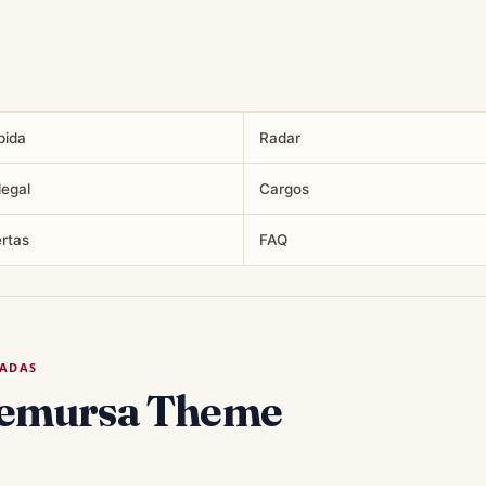
pida
Radar
legal
Cargos
ertas
FAQ
TADAS
remursa Theme