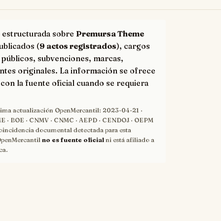
 estructurada sobre
Premursa Theme
ublicados (
9 actos registrados
), cargos
 públicos, subvenciones, marcas,
ntes originales. La información se ofrece
con la fuente oficial cuando se requiera
tima actualización OpenMercantil:
2023-04-21
·
 · BOE · CNMV · CNMC · AEPD · CENDOJ · OEPM
oincidencia documental detectada para esta
OpenMercantil
no es fuente oficial
ni está afiliado a
ca.