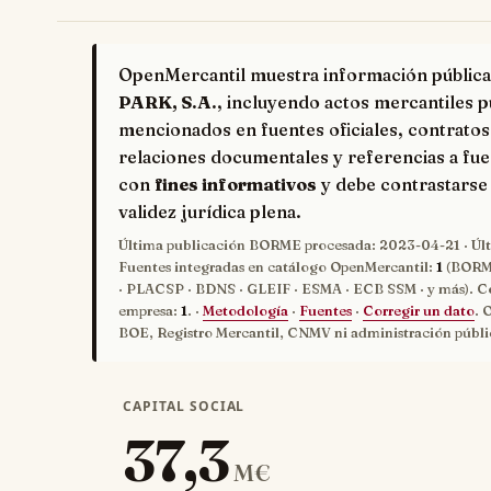
OpenMercantil muestra información pública
PARK, S.A.
, incluyendo actos mercantiles p
mencionados en fuentes oficiales, contratos
relaciones documentales y referencias a fue
con
fines informativos
y debe contrastarse 
validez jurídica plena.
Última publicación BORME procesada:
2023-04-21
· Úl
Fuentes integradas en catálogo OpenMercantil:
1
(BORME
· PLACSP · BDNS · GLEIF · ESMA · ECB SSM · y más). C
empresa:
1
. ·
Metodología
·
Fuentes
·
Corregir un dato
. 
BOE, Registro Mercantil, CNMV ni administración públi
CAPITAL SOCIAL
37,3
M€