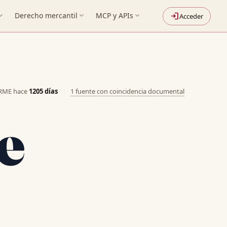
nd_more
Derecho mercantil
expand_more
MCP y APIs
expand_more
login
Acceder
ORME hace
1205 días
·
1 fuente con coincidencia documental
e