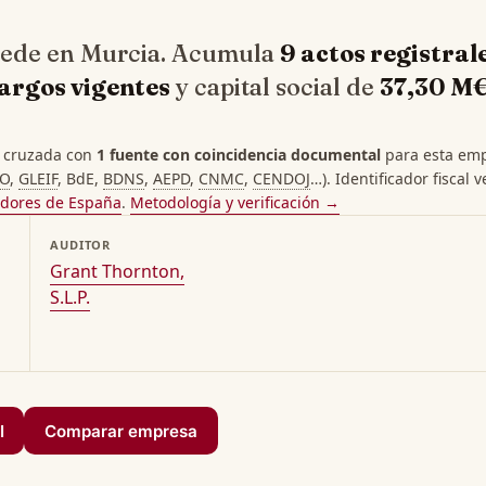
sede en Murcia. Acumula
9 actos registral
cargos vigentes
y capital social de
37,30 M
 cruzada con
1 fuente con coincidencia documental
para esta empr
PO
,
GLEIF
, BdE,
BDNS
,
AEPD
,
CNMC
,
CENDOJ
…). Identificador fiscal v
adores de España
.
Metodología y verificación →
AUDITOR
Grant Thornton,
S.L.P.
I
Comparar empresa