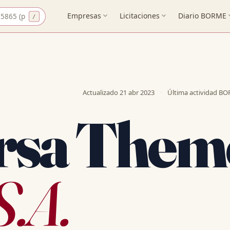
CIF
Empresas
expand_more
Licitaciones
expand_more
Diario BORME
expa
Actualizado
21 abr 2023
·
Última actividad B
rsa Them
S.A.