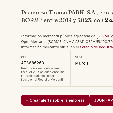
Premursa Theme PARK, S.A., con 
BORME entre 2014 y 2023, con
2 
Información mercantil pública agregada del
BORME
y
OpenMercantil (
BORME
,
CNMV
,
AEAT
,
OEPM
/
EUIPO
/
E
información mercantil oficial en el
Colegio de Registr
CIF
SEDE
Murcia
A73686263
Prefijo «A» — clasificación
fiscal AEAT: Sociedad Anónima.
La forma jurídica societaria
figura en el Registro Mercantil.
+ Crear alerta sobre la empresa
JSON · AP