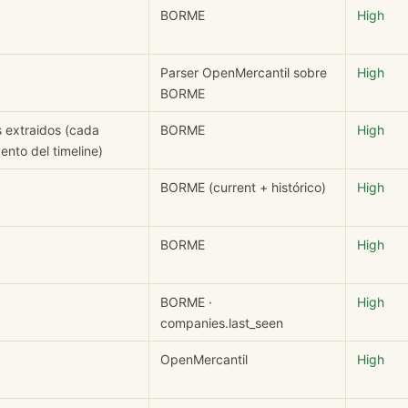
BORME
High
Parser OpenMercantil sobre
High
BORME
s extraidos (cada
BORME
High
nto del timeline)
BORME (current + histórico)
High
BORME
High
BORME ·
High
companies.last_seen
OpenMercantil
High