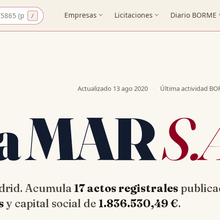
CIF
Empresas
expand_more
Licitaciones
expand_more
Diario BORME
expa
Actualizado
13 ago 2020
·
Última actividad B
a MAR
S.
adrid. Acumula
17 actos registrales
publica
s
y capital social de
1.836.530,49 €
.