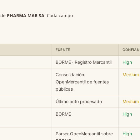
s de
PHARMA MAR SA
. Cada campo
FUENTE
CONFIAN
 campo, valor, fuente y nivel de confianza.
BORME · Registro Mercantil
High
Consolidación
Medium
OpenMercantil de fuentes
públicas
Último acto procesado
Medium
BORME
High
Parser OpenMercantil sobre
High