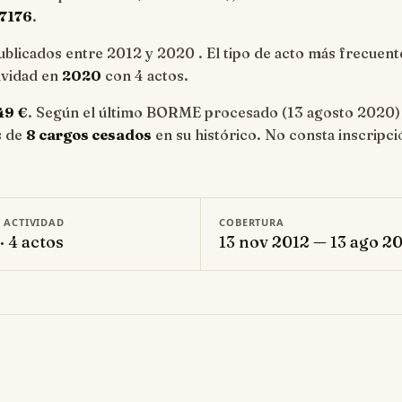
7176
.
blicados entre 2012 y 2020 . El tipo de acto más frecuent
tividad en
2020
con 4 actos.
49 €
. Según el último BORME procesado (13 agosto 2020)
s de
8 cargos cesados
en su histórico. No consta inscripci
E ACTIVIDAD
COBERTURA
· 4 actos
13 nov 2012 — 13 ago 2