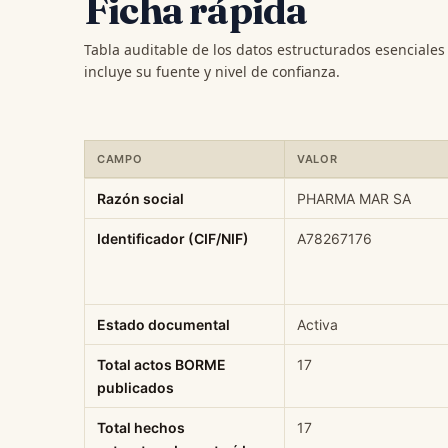
Ficha rápida
Tabla auditable de los datos estructurados esenciale
incluye su fuente y nivel de confianza.
CAMPO
VALOR
Ficha rápida de datos estructurados de PHARMA MAR SA:
Razón social
PHARMA MAR SA
Identificador (CIF/NIF)
A78267176
Estado documental
Activa
Total actos BORME
17
publicados
Total hechos
17