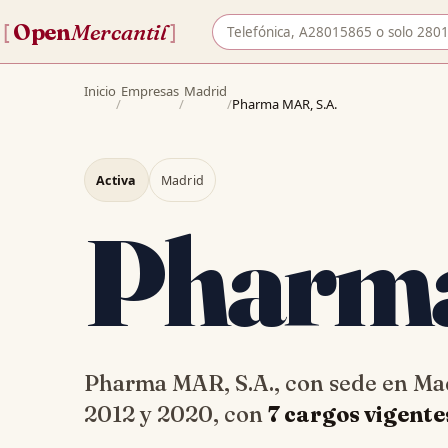
Buscar empresa por nombre o 
Open
Mercantil
[
]
Inicio
Empresas
Madrid
/
/
/
Pharma MAR, S.A.
Activa
Madrid
Pharm
Pharma MAR, S.A., con sede en M
2012 y 2020, con
7 cargos vigente