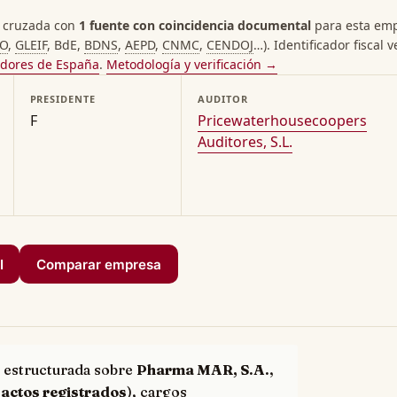
 cruzada con
1 fuente con coincidencia documental
para esta empr
PO
,
GLEIF
, BdE,
BDNS
,
AEPD
,
CNMC
,
CENDOJ
…). Identificador fiscal v
adores de España
.
Metodología y verificación →
PRESIDENTE
AUDITOR
F
Pricewaterhousecoopers
Auditores, S.L.
I
Comparar empresa
 estructurada sobre
Pharma MAR, S.A.
,
 actos registrados
), cargos