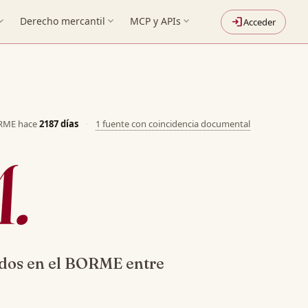
nd_more
Derecho mercantil
expand_more
MCP y APIs
expand_more
login
Acceder
ORME hace
2187 días
·
1 fuente con coincidencia documental
A.
dos en el BORME entre