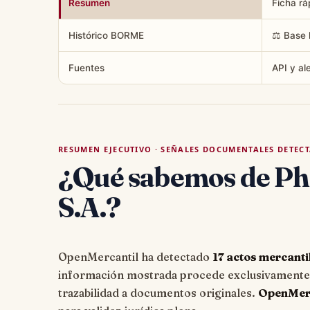
Resumen
Ficha rá
Histórico BORME
⚖️ Base 
Fuentes
API y al
RESUMEN EJECUTIVO · SEÑALES DOCUMENTALES DETEC
¿Qué sabemos de P
S.A.?
OpenMercantil ha detectado
17 actos mercanti
información mostrada procede exclusivamente d
trazabilidad a documentos originales.
OpenMerca