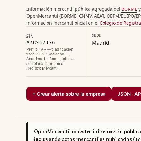
Información mercantil pública agregada del
BORME
y
OpenMercantil (
BORME
,
CNMV
,
AEAT
,
OEPM
/
EUIPO
/
E
información mercantil oficial en el
Colegio de Registr
CIF
SEDE
Madrid
A78267176
Prefijo «A» — clasificación
fiscal AEAT: Sociedad
Anónima. La forma jurídica
societaria figura en el
Registro Mercantil.
+ Crear alerta sobre la empresa
JSON · AP
OpenMercantil muestra información pública
incluyendo actos mercantiles publicados (
17