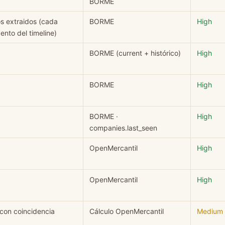
BORME
os extraidos (cada
BORME
High
nto del timeline)
BORME (current + histórico)
High
BORME
High
BORME ·
High
companies.last_seen
OpenMercantil
High
OpenMercantil
High
con coincidencia
Cálculo OpenMercantil
Medium