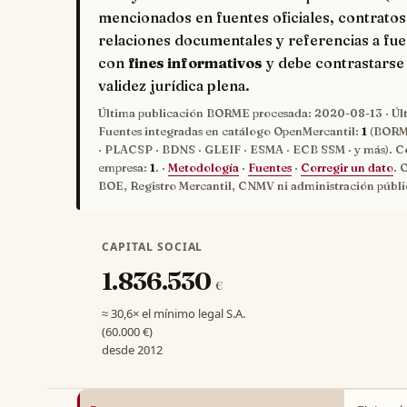
mencionados en fuentes oficiales, contratos
relaciones documentales y referencias a fue
con
fines informativos
y debe contrastarse 
validez jurídica plena.
Última publicación BORME procesada:
2020-08-13
· Úl
Fuentes integradas en catálogo OpenMercantil:
1
(BORME
· PLACSP · BDNS · GLEIF · ESMA · ECB SSM · y más). C
empresa:
1
. ·
Metodología
·
Fuentes
·
Corregir un dato
. 
BOE, Registro Mercantil, CNMV ni administración públi
CAPITAL SOCIAL
1.836.530
€
≈ 30,6× el mínimo legal S.A.
(60.000 €)
desde 2012