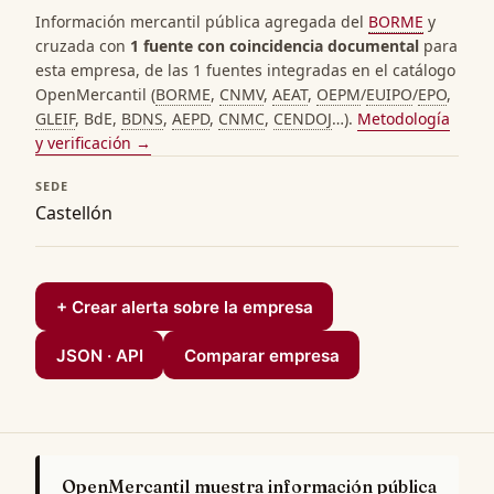
Información mercantil pública agregada del
BORME
y
cruzada con
1 fuente con coincidencia documental
para
esta empresa, de las 1 fuentes integradas en el catálogo
OpenMercantil (
BORME
,
CNMV
,
AEAT
,
OEPM
/
EUIPO
/
EPO
,
GLEIF
, BdE,
BDNS
,
AEPD
,
CNMC
,
CENDOJ
…).
Metodología
y verificación →
SEDE
Castellón
+ Crear alerta sobre la empresa
JSON · API
Comparar empresa
OpenMercantil muestra información pública