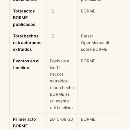
Total actos
12
BORME
H
BORME
publicados
Total hechos
12
Parser
H
estructurados
OpenMercantil
extraídos
sobre BORME
Eventos en el
Equivale a
BORME
H
timeline
los 12
hechos
extraidos
(cada hecho
BORME es
un evento
del timeline)
Primer acto
2015-08-20
BORME
H
BORME