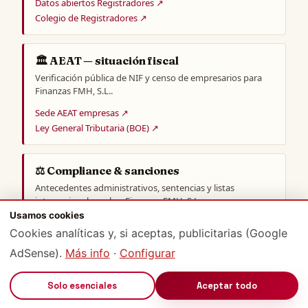
Datos abiertos Registradores ↗
Colegio de Registradores ↗
🏛️ AEAT — situación fiscal
Verificación pública de NIF y censo de empresarios para
Finanzas FMH, S.L..
Sede AEAT empresas ↗
Ley General Tributaria (BOE) ↗
⚖️ Compliance & sanciones
Antecedentes administrativos, sentencias y listas
internacionales sobre Finanzas FMH, S.L..
Usamos cookies
Buscador oficial CENDOJ (Poder Judicial) ↗
Cookies analíticas y, si aceptas, publicitarias (Google
OpenSanctions ↗
AdSense).
Más info
·
Configurar
CNMC · Competencia ↗
Resoluciones AEPD ↗
🔊
Solo esenciales
Aceptar todo