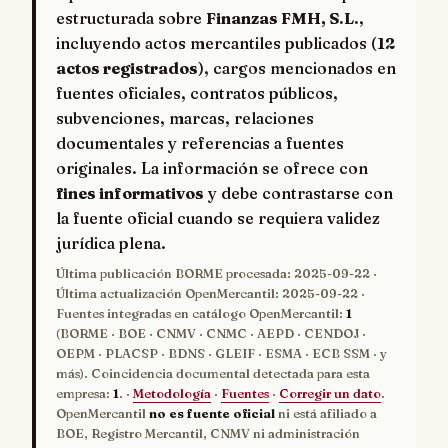
estructurada sobre
Finanzas FMH, S.L.
,
incluyendo actos mercantiles publicados (
12
actos registrados
), cargos mencionados en
fuentes oficiales, contratos públicos,
subvenciones, marcas, relaciones
documentales y referencias a fuentes
originales. La información se ofrece con
fines informativos
y debe contrastarse con
la fuente oficial cuando se requiera validez
jurídica plena.
Última publicación BORME procesada:
2025-09-22
·
Última actualización OpenMercantil:
2025-09-22
·
Fuentes integradas en catálogo OpenMercantil:
1
(BORME · BOE · CNMV · CNMC · AEPD · CENDOJ ·
OEPM · PLACSP · BDNS · GLEIF · ESMA · ECB SSM · y
más). Coincidencia documental detectada para esta
empresa:
1
. ·
Metodología
·
Fuentes
·
Corregir un dato
.
OpenMercantil
no es fuente oficial
ni está afiliado a
BOE, Registro Mercantil, CNMV ni administración