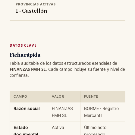
PROVINCIAS ACTIVAS
1 · Castellón
DATOS CLAVE
Ficha rápida
Tabla auditable de los datos estructurados esenciales de
FINANZAS FMH SL
. Cada campo incluye su fuente y nivel de
confianza.
CAMPO
VALOR
FUENTE
C
Ficha rápida de datos estructurados de FINANZAS FMH SL: campo
Razón social
FINANZAS
BORME · Registro
H
FMH SL
Mercantil
Estado
Activa
Último acto
M
documental
procesado