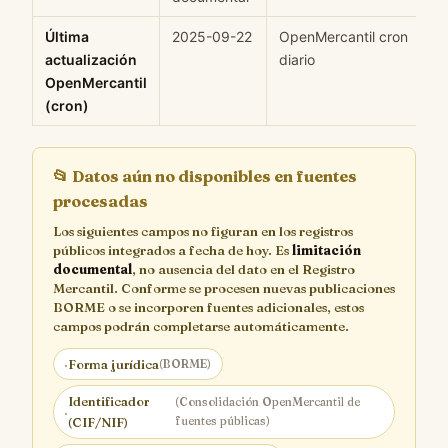
Última
2025-09-22
OpenMercantil cron
H
actualización
diario
OpenMercantil
(cron)
📂
Datos aún no disponibles en fuentes
procesadas
Los siguientes campos no figuran en los registros
públicos integrados a fecha de hoy. Es
limitación
documental
, no ausencia del dato en el Registro
Mercantil. Conforme se procesen nuevas publicaciones
BORME o se incorporen fuentes adicionales, estos
campos podrán completarse automáticamente.
·
Forma jurídica
(BORME)
Identificador
(Consolidación OpenMercantil de
·
fuentes públicas)
(CIF/NIF)