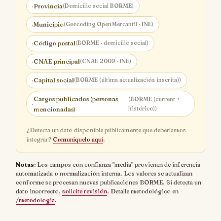
·
Provincia
(Domicilio social BORME)
·
Municipio
(Geocoding OpenMercantil · INE)
·
Código postal
(BORME · domicilio social)
·
CNAE principal
(CNAE 2009 · INE)
·
Capital social
(BORME (última actualización inscrita))
Cargos publicados (personas
(BORME (current +
·
histórico))
mencionadas)
¿Detecta un dato disponible públicamente que deberíamos
integrar?
Comuníquelo aquí
.
Notas
: Los campos con confianza "media" provienen de inferencia
automatizada o normalización interna. Los valores se actualizan
conforme se procesan nuevas publicaciones BORME. Si detecta un
dato incorrecto,
solicite revisión
. Detalle metodológico en
/metodologia
.