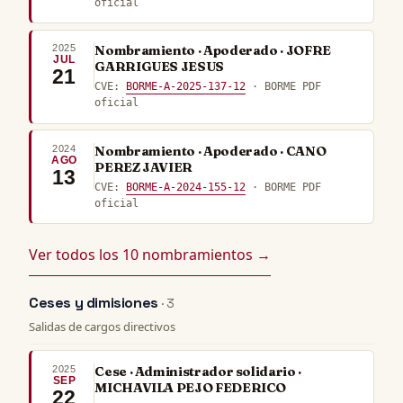
oficial
2025
Nombramiento · Apoderado · JOFRE
JUL
GARRIGUES JESUS
21
CVE:
BORME-A-2025-137-12
· BORME PDF
oficial
2024
Nombramiento · Apoderado · CANO
AGO
PEREZ JAVIER
13
CVE:
BORME-A-2024-155-12
· BORME PDF
oficial
Ver todos los 10 nombramientos →
Ceses y dimisiones
· 3
Salidas de cargos directivos
2025
Cese · Administrador solidario ·
SEP
MICHAVILA PEJO FEDERICO
22