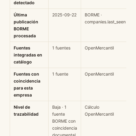
detectado
Última
2025-09-22
BORME ·
H
publicación
companies.last_seen
BORME
procesada
Fuentes
1 fuentes
OpenMercantil
H
integradas en
catálogo
Fuentes con
1 fuente
OpenMercantil
H
coincidencia
para esta
empresa
Nivel de
Baja · 1
Cálculo
M
trazabilidad
fuente
OpenMercantil
BORME con
coincidencia
documental