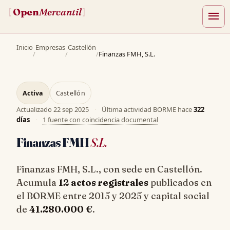
Open
Mercantil
[
]
menu
Inicio
Empresas
Castellón
/
/
/
Finanzas FMH, S.L.
Activa
Castellón
Actualizado
22 sep 2025
·
Última actividad BORME hace
322
días
·
1 fuente con coincidencia documental
Finanzas FMH
S.L.
Finanzas FMH, S.L., con sede en Castellón.
Acumula
12 actos registrales
publicados en
el BORME entre 2015 y 2025 y capital social
de
41.280.000 €
.