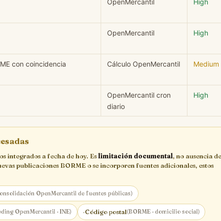
OpenMercantil
High
OpenMercantil
High
RME con coincidencia
Cálculo OpenMercantil
Medium
OpenMercantil cron
High
diario
ocesadas
cos integrados a fecha de hoy. Es
limitación documental
, no ausencia de
uevas publicaciones BORME o se incorporen fuentes adicionales, estos
onsolidación OpenMercantil de fuentes públicas)
ding OpenMercantil · INE)
·
Código postal
(BORME · domicilio social)