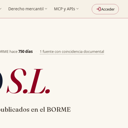
nd_more
Derecho mercantil
expand_more
MCP y APIs
expand_more
login
Acceder
BORME hace
750 días
·
1 fuente con coincidencia documental
O
S.L.
ublicados en el BORME