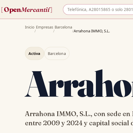
Buscar empresa por nombre o 
Open
Mercantil
[
]
Inicio
Empresas
Barcelona
/
/
/
Arrahona IMMO, S.L.
Activa
Barcelona
Arrah
Arrahona IMMO, S.L., con sede en
entre 2009 y 2024 y capital social