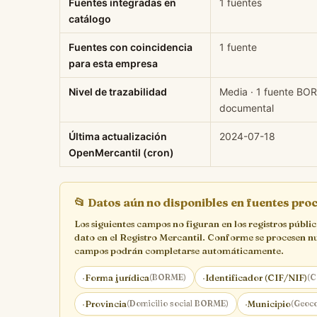
Fuentes integradas en
1 fuentes
catálogo
Fuentes con coincidencia
1 fuente
para esta empresa
Nivel de trazabilidad
Media · 1 fuente BO
documental
Última actualización
2024-07-18
OpenMercantil (cron)
📂
Datos aún no disponibles en fuentes pr
Los siguientes campos no figuran en los registros públi
dato en el Registro Mercantil. Conforme se procesen n
campos podrán completarse automáticamente.
·
Forma jurídica
(BORME)
·
Identificador (CIF/NIF)
(C
·
Provincia
(Domicilio social BORME)
·
Municipio
(Geoco