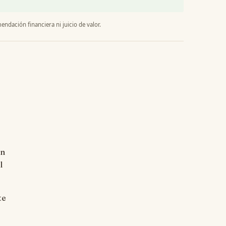
endación financiera ni juicio de valor.
on
l
te