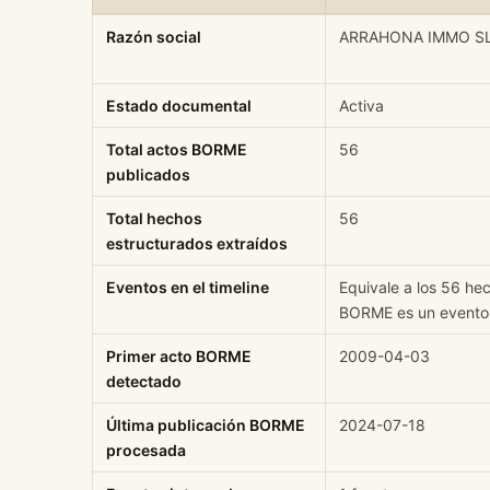
Ficha rápida de datos estructurados de ARRAHONA IMMO
Razón social
ARRAHONA IMMO S
Estado documental
Activa
Total actos BORME
56
publicados
Total hechos
56
estructurados extraídos
Eventos en el timeline
Equivale a los 56 he
BORME es un evento d
Primer acto BORME
2009-04-03
detectado
Última publicación BORME
2024-07-18
procesada