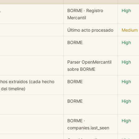
 SL: campo, valor, fuente y nivel de confianza.
L
BORME · Registro
High
Mercantil
Último acto procesado
Medium
BORME
High
Parser OpenMercantil
High
sobre BORME
chos extraidos (cada hecho
BORME
High
el timeline)
BORME
High
BORME ·
High
companies.last_seen