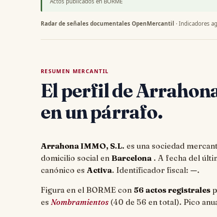
Actos publicados en BORME
Radar de señales documentales OpenMercantil
· Indicadores ag
RESUMEN MERCANTIL
El perfil de Arrahon
en un párrafo.
Arrahona IMMO, S.L.
es una sociedad mercantil
domicilio social en
Barcelona
. A fecha del úl
canónico es
Activa
. Identificador fiscal:
—
.
Figura en el BORME con
56 actos registrales
p
es
Nombramientos
(40 de 56 en total). Pico anu