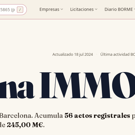
CIF
Empresas
expand_more
Licitaciones
expand_more
Diario BORME
expa
Actualizado
18 jul 2024
·
Última actividad 
ona IMM
 Barcelona. Acumula
56 actos registrales
p
 de
245,00 M€
.