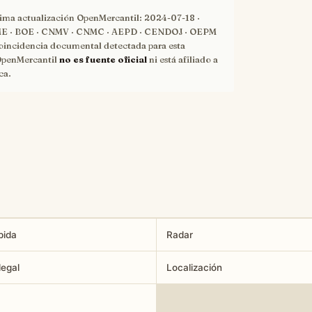
tima actualización OpenMercantil:
2024-07-18
·
 · BOE · CNMV · CNMC · AEPD · CENDOJ · OEPM
oincidencia documental detectada para esta
OpenMercantil
no es fuente oficial
ni está afiliado a
ca.
pida
Radar
legal
Localización