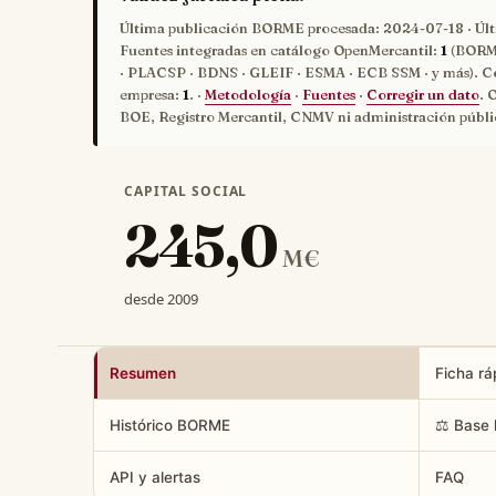
Última publicación BORME procesada:
2024-07-18
· Úl
Fuentes integradas en catálogo OpenMercantil:
1
(BORME
· PLACSP · BDNS · GLEIF · ESMA · ECB SSM · y más). C
empresa:
1
. ·
Metodología
·
Fuentes
·
Corregir un dato
. 
BOE, Registro Mercantil, CNMV ni administración públi
CAPITAL SOCIAL
245,0
M€
desde 2009
Resumen
Ficha rá
Histórico BORME
⚖️ Base 
API y alertas
FAQ