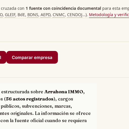
 cruzada con
1 fuente con coincidencia documental
para esta empr
PO
,
GLEIF
, BdE,
BDNS
,
AEPD
,
CNMC
,
CENDOJ
…).
Metodología y verifi
I
Comparar empresa
 estructurada sobre
Arrahona IMMO,
s (
56 actos registrados
), cargos
 públicos, subvenciones, marcas,
ntes originales. La información se ofrece
con la fuente oficial cuando se requiera