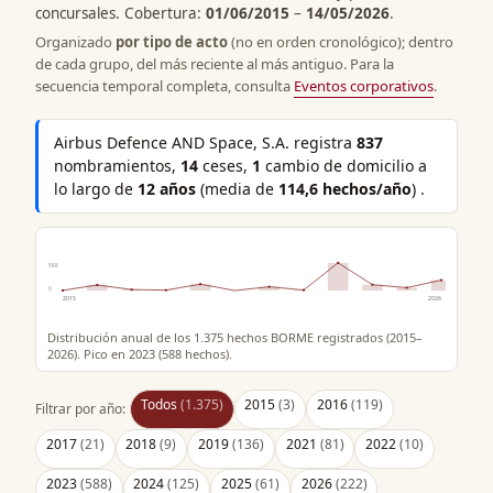
concursales. Cobertura:
01/06/2015
–
14/05/2026
.
Organizado
por tipo de acto
(no en orden cronológico); dentro
de cada grupo, del más reciente al más antiguo. Para la
secuencia temporal completa, consulta
Eventos corporativos
.
Airbus Defence AND Space, S.A. registra
837
nombramientos,
14
ceses,
1
cambio de domicilio a
lo largo de
12 años
(media de
114,6 hechos/año
) .
588
0
2015
2026
Distribución anual de los 1.375 hechos BORME registrados (2015–
2026). Pico en 2023 (588 hechos).
Todos
(1.375)
2015
(3)
2016
(119)
Filtrar por año:
2017
(21)
2018
(9)
2019
(136)
2021
(81)
2022
(10)
2023
(588)
2024
(125)
2025
(61)
2026
(222)