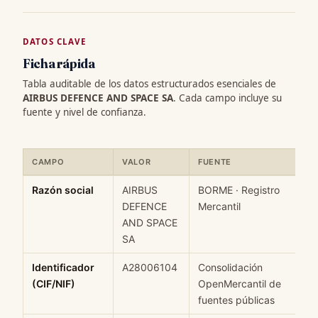
DATOS CLAVE
Ficha rápida
Tabla auditable de los datos estructurados esenciales de
AIRBUS DEFENCE AND SPACE SA
. Cada campo incluye su
fuente y nivel de confianza.
CAMPO
VALOR
FUENTE
C
Ficha rápida de datos estructurados de AIRBUS DEFENCE AND S
Razón social
AIRBUS
BORME · Registro
H
DEFENCE
Mercantil
AND SPACE
SA
Identificador
A28006104
Consolidación
M
(CIF/NIF)
OpenMercantil de
fuentes públicas