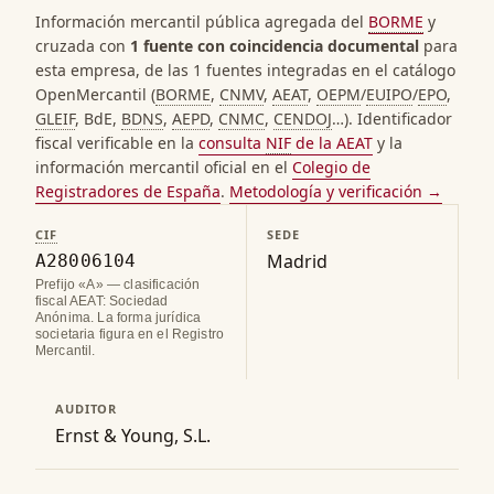
Información mercantil pública agregada del
BORME
y
cruzada con
1 fuente con coincidencia documental
para
esta empresa, de las 1 fuentes integradas en el catálogo
OpenMercantil (
BORME
,
CNMV
,
AEAT
,
OEPM
/
EUIPO
/
EPO
,
GLEIF
, BdE,
BDNS
,
AEPD
,
CNMC
,
CENDOJ
…). Identificador
fiscal verificable en la
consulta
NIF
de la AEAT
y la
información mercantil oficial en el
Colegio de
Registradores de España
.
Metodología y verificación →
CIF
SEDE
Madrid
A28006104
Prefijo «A» — clasificación
fiscal AEAT: Sociedad
Anónima. La forma jurídica
societaria figura en el Registro
Mercantil.
AUDITOR
Ernst & Young, S.L.