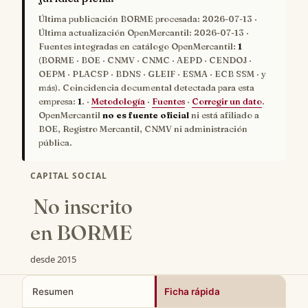
Última publicación BORME procesada:
2026-07-13
·
Última actualización OpenMercantil:
2026-07-13
·
Fuentes integradas en catálogo OpenMercantil:
1
(BORME · BOE · CNMV · CNMC · AEPD · CENDOJ ·
OEPM · PLACSP · BDNS · GLEIF · ESMA · ECB SSM · y
más). Coincidencia documental detectada para esta
empresa:
1
. ·
Metodología
·
Fuentes
·
Corregir un dato
.
OpenMercantil
no es fuente oficial
ni está afiliado a
BOE, Registro Mercantil, CNMV ni administración
pública.
CAPITAL SOCIAL
No inscrito
en BORME
desde 2015
Resumen
Ficha rápida