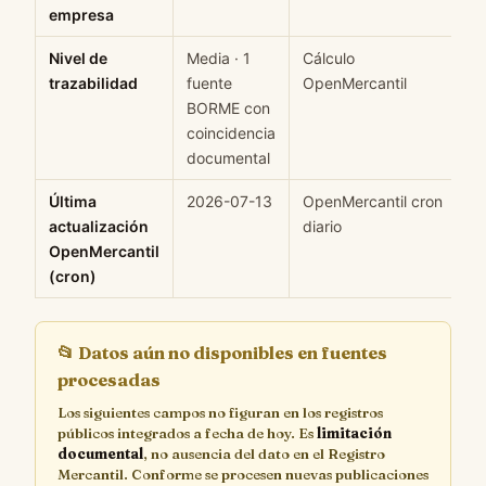
empresa
Nivel de
Media · 1
Cálculo
M
trazabilidad
fuente
OpenMercantil
BORME con
coincidencia
documental
Última
2026-07-13
OpenMercantil cron
H
actualización
diario
OpenMercantil
(cron)
📂
Datos aún no disponibles en fuentes
procesadas
Los siguientes campos no figuran en los registros
públicos integrados a fecha de hoy. Es
limitación
documental
, no ausencia del dato en el Registro
Mercantil. Conforme se procesen nuevas publicaciones