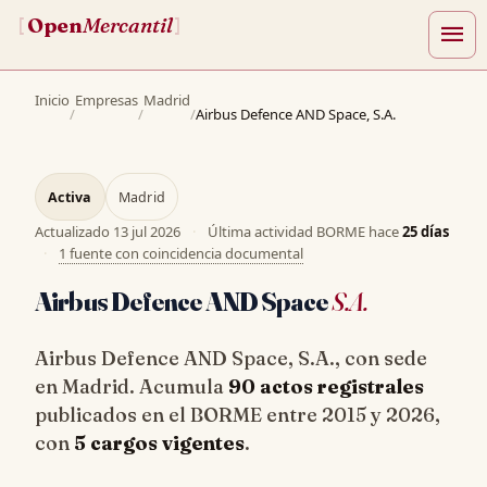
Open
Mercantil
[
]
menu
Inicio
Empresas
Madrid
/
/
/
Airbus Defence AND Space, S.A.
Activa
Madrid
Actualizado
13 jul 2026
·
Última actividad BORME hace
25 días
·
1 fuente con coincidencia documental
Airbus Defence AND Space
S.A.
Airbus Defence AND Space, S.A., con sede
en Madrid. Acumula
90 actos registrales
publicados en el BORME entre 2015 y 2026,
con
5 cargos vigentes
.