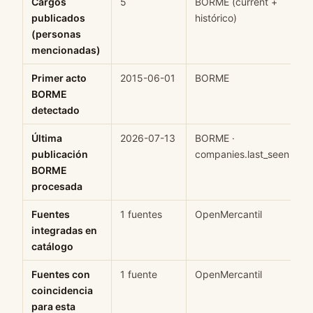
Cargos
5
BORME (current +
H
publicados
histórico)
(personas
mencionadas)
Primer acto
2015-06-01
BORME
H
BORME
detectado
Última
2026-07-13
BORME ·
H
publicación
companies.last_seen
BORME
procesada
Fuentes
1 fuentes
OpenMercantil
H
integradas en
catálogo
Fuentes con
1 fuente
OpenMercantil
H
coincidencia
para esta