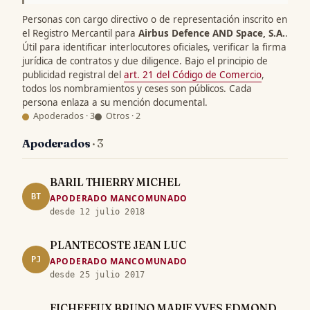
Personas con cargo directivo o de representación inscrito en
el Registro Mercantil para
Airbus Defence AND Space, S.A.
.
Útil para identificar interlocutores oficiales, verificar la firma
jurídica de contratos y due diligence. Bajo el principio de
publicidad registral del
art. 21 del Código de Comercio
,
todos los nombramientos y ceses son públicos. Cada
persona enlaza a su mención documental.
Apoderados · 3
Otros · 2
Apoderados
· 3
BARIL THIERRY MICHEL
BT
APODERADO MANCOMUNADO
desde 12 julio 2018
PLANTECOSTE JEAN LUC
PJ
APODERADO MANCOMUNADO
desde 25 julio 2017
FICHEFEUX BRUNO MARIE YVES EDMOND