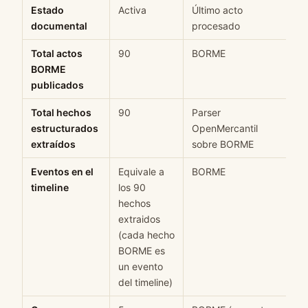
Estado
Activa
Último acto
M
documental
procesado
Total actos
90
BORME
H
BORME
publicados
Total hechos
90
Parser
H
estructurados
OpenMercantil
extraídos
sobre BORME
Eventos en el
Equivale a
BORME
H
timeline
los 90
hechos
extraidos
(cada hecho
BORME es
un evento
del timeline)