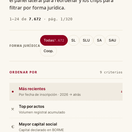
el panel lateral para reordenar y los chips para
filtrar por forma jurídica.
1–24 de
7.672
· pág. 1/320
Todas
SL
SLU
SA
SAU
7.672
FORMA JURÍDICA
Coop.
ORDENAR POR
9 criterios
Más recientes
●
↓
Por fecha de inscripción · 2026 → atrás
Top por actos
⤧
Volumen registral acumulado
Mayor capital social
€
Capital declarado en BORME