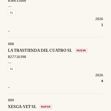
B36631000
—
SL
2026
1
→
008
LA TRASTIENDA DEL CUATRO SL
NUEVA
B27716398
—
SL
2026
4
→
009
XESGA-VET SL
NUEVA