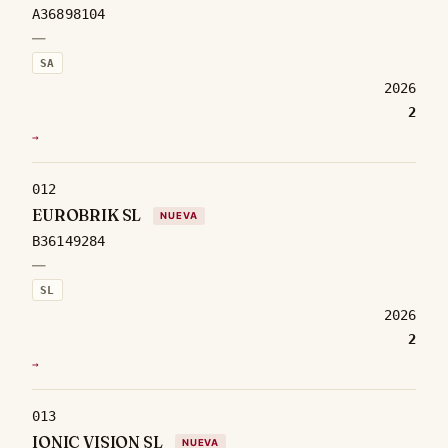
A36898104
—
SA
2026
2
→
012
EUROBRIK SL
NUEVA
B36149284
—
SL
2026
2
→
013
IONIC VISION SL
NUEVA