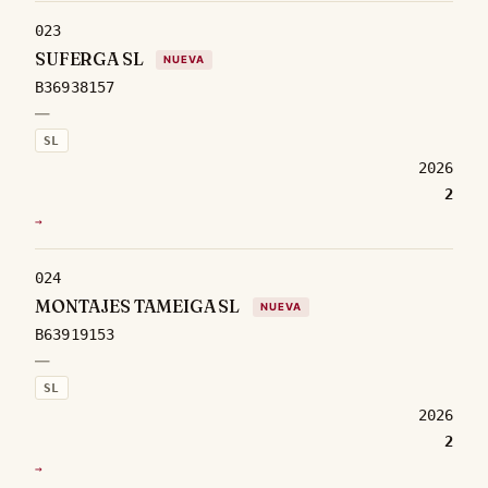
023
SUFERGA SL
NUEVA
B36938157
—
SL
2026
2
→
024
MONTAJES TAMEIGA SL
NUEVA
B63919153
—
SL
2026
2
→