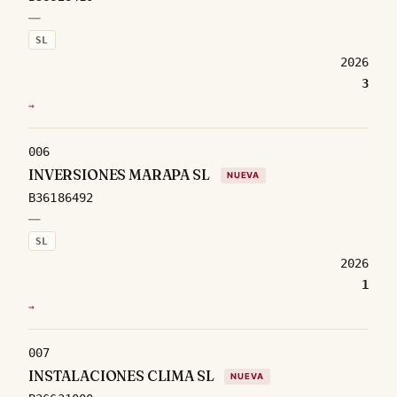
—
SL
2026
3
→
006
INVERSIONES MARAPA SL
NUEVA
B36186492
—
SL
2026
1
→
007
INSTALACIONES CLIMA SL
NUEVA