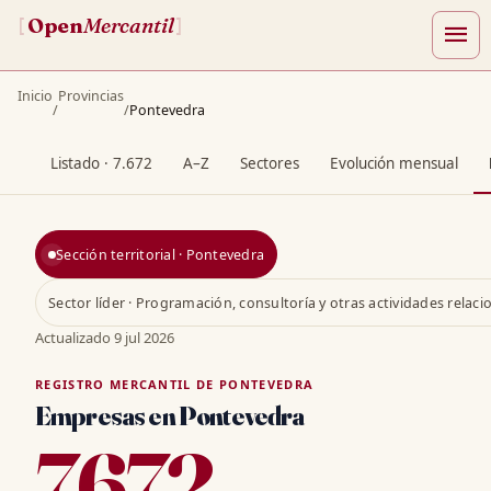
Open
Mercantil
[
]
menu
Inicio
Provincias
/
/
Pontevedra
Listado · 7.672
A–Z
Sectores
Evolución mensual
Sección territorial · Pontevedra
Sector líder · Programación, consultoría y otras actividades relac
Actualizado
9 jul 2026
REGISTRO MERCANTIL DE PONTEVEDRA
Empresas en Pontevedra
7672