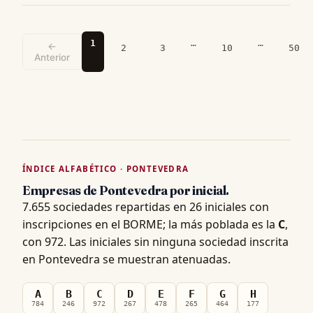
1
…
…
←
2
3
10
50
Anterior
ÍNDICE ALFABÉTICO · PONTEVEDRA
Empresas de Pontevedra por inicial.
7.655 sociedades repartidas en 26 iniciales con
inscripciones en el BORME; la más poblada es la
C
,
con 972. Las iniciales sin ninguna sociedad inscrita
en Pontevedra se muestran atenuadas.
A
B
C
D
E
F
G
H
784
246
972
267
478
265
464
177