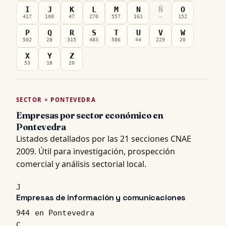
I
J
K
L
M
N
Ñ
O
417
100
47
270
557
161
—
152
P
Q
R
S
T
U
V
W
502
28
315
483
586
44
229
20
X
Y
Z
53
18
20
SECTOR × PONTEVEDRA
Empresas por sector económico en
Pontevedra
Listados detallados por las 21 secciones CNAE
2009. Útil para investigación, prospección
comercial y análisis sectorial local.
J
Empresas de información y comunicaciones
944 en Pontevedra
C