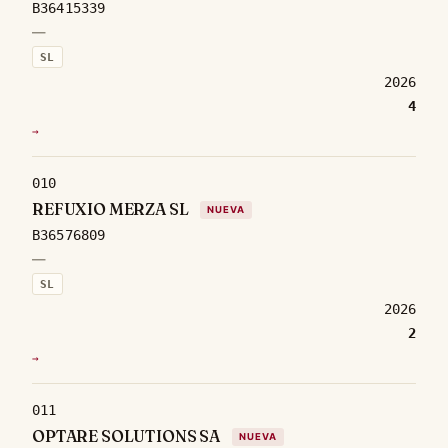
B36415339
—
SL
2026
4
→
010
REFUXIO MERZA SL
NUEVA
B36576809
—
SL
2026
2
→
011
OPTARE SOLUTIONS SA
NUEVA