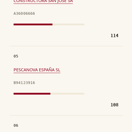
CONSTRUCTORA SAN JOSE SA
A36006666
114
05
PESCANOVA ESPAÑA SL
B94123916
108
06