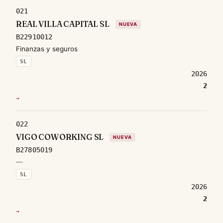
021
REAL VILLA CAPITAL SL
NUEVA
B22910012
Finanzas y seguros
SL
2026
2
→
022
VIGO COWORKING SL
NUEVA
B27805019
—
SL
2026
2
→