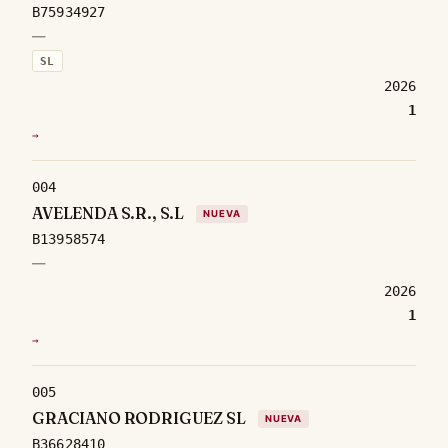
B75934927
—
SL
2026
1
→
004
AVELENDA S.R., S.L
NUEVA
B13958574
—
2026
1
→
005
GRACIANO RODRIGUEZ SL
NUEVA
B36628410