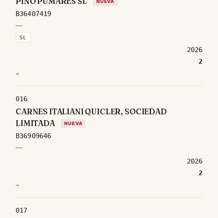
PINO PUMARES SL
NUEVA
B36407419
—
SL
2026
2
→
016
CARNES ITALIANI QUICLER, SOCIEDAD
LIMITADA
NUEVA
B36909646
—
2026
2
→
017