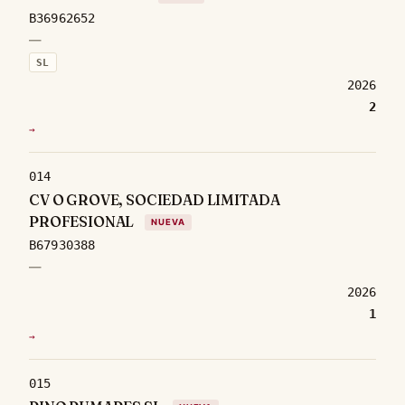
B36962652
—
SL
2026
2
→
014
CV O GROVE, SOCIEDAD LIMITADA
PROFESIONAL
NUEVA
B67930388
—
2026
1
→
015