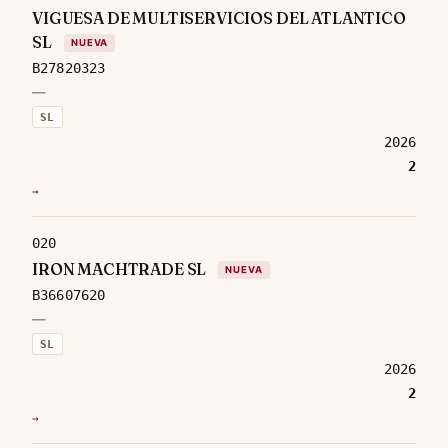
VIGUESA DE MULTISERVICIOS DEL ATLANTICO
SL
NUEVA
B27820323
—
SL
2026
2
→
020
IRON MACHTRADE SL
NUEVA
B36607620
—
SL
2026
2
→