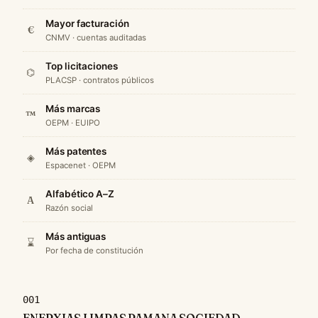
Mayor facturación
€
CNMV · cuentas auditadas
Top licitaciones
⌬
PLACSP · contratos públicos
Más marcas
™
OEPM · EUIPO
Más patentes
◈
Espacenet · OEPM
Alfabético A–Z
A
Razón social
Más antiguas
⌛
Por fecha de constitución
001
ENERXIAS LIMPAS PAMANA SOCIEDAD