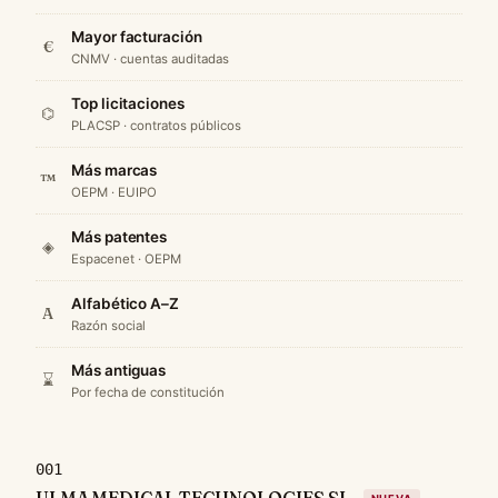
Mayor facturación
€
CNMV · cuentas auditadas
Top licitaciones
⌬
PLACSP · contratos públicos
Más marcas
™
OEPM · EUIPO
Más patentes
◈
Espacenet · OEPM
Alfabético A–Z
A
Razón social
Más antiguas
⌛
Por fecha de constitución
001
ULMA MEDICAL TECHNOLOGIES SL