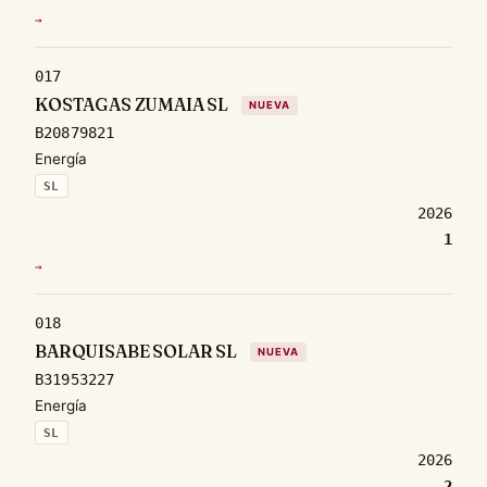
→
017
KOSTAGAS ZUMAIA SL
NUEVA
B20879821
Energía
SL
2026
1
→
018
BARQUISABE SOLAR SL
NUEVA
B31953227
Energía
SL
2026
2