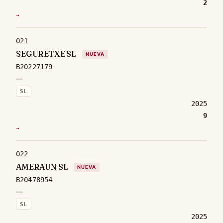
2
→
021
SEGURETXE SL
NUEVA
B20227179
—
SL
2025
9
→
022
AMERAUN SL
NUEVA
B20478954
—
SL
2025