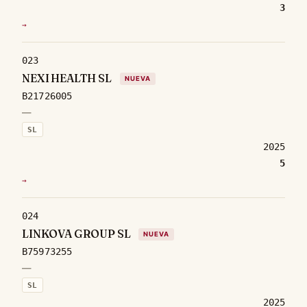
3
→
023
NEXI HEALTH SL
NUEVA
B21726005
—
SL
2025
5
→
024
LINKOVA GROUP SL
NUEVA
B75973255
—
SL
2025