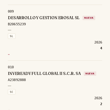
009
DESARROLLO Y GESTION EROSAL SL
NUEVA
B20655239
—
SL
2026
4
→
010
INVEREADY FULL GLOBAL II S.C.R. SA
NUEVA
A23892888
—
SC
2026
2