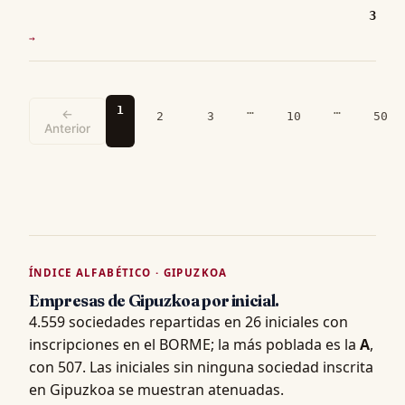
3
→
1
…
…
←
2
3
10
50
Anterior
ÍNDICE ALFABÉTICO · GIPUZKOA
Empresas de Gipuzkoa por inicial.
4.559 sociedades repartidas en 26 iniciales con
inscripciones en el BORME; la más poblada es la
A
,
con 507. Las iniciales sin ninguna sociedad inscrita
en Gipuzkoa se muestran atenuadas.