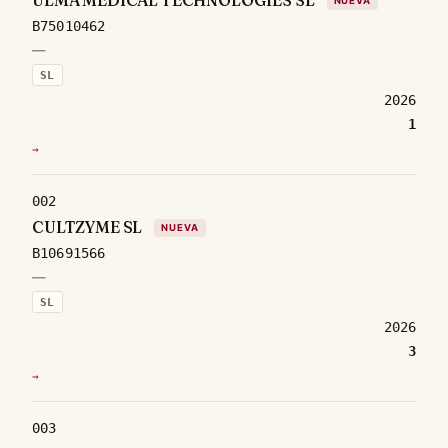
NUEVA
B75010462
—
SL
2026
1
→
002
CULTZYME SL
NUEVA
B10691566
—
SL
2026
3
→
003