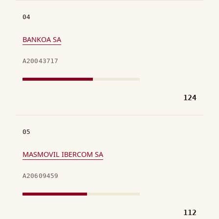
04
BANKOA SA
A20043717
124
05
MASMOVIL IBERCOM SA
A20609459
112