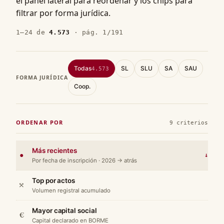
el panel lateral para reordenar y los chips para
filtrar por forma jurídica.
1–24 de
4.573
· pág. 1/191
Todas
SL
SLU
SA
SAU
4.573
FORMA JURÍDICA
Coop.
ORDENAR POR
9 criterios
Más recientes
●
↓
Por fecha de inscripción · 2026 → atrás
Top por actos
⤧
Volumen registral acumulado
Mayor capital social
€
Capital declarado en BORME