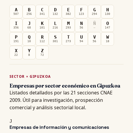
A
B
C
D
E
F
G
H
507
256
341
132
382
123
294
130
I
J
K
L
M
N
Ñ
O
356
68
101
216
293
56
—
147
P
Q
R
S
T
U
V
W
191
10
112
301
273
94
56
18
X
Y
Z
22
8
72
SECTOR × GIPUZKOA
Empresas por sector económico en Gipuzkoa
Listados detallados por las 21 secciones CNAE
2009. Útil para investigación, prospección
comercial y análisis sectorial local.
J
Empresas de información y comunicaciones