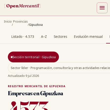
Open
Mercantil
[
]
menu
Inicio
Provincias
/
/
Gipuzkoa
Listado · 4.573
A–Z
Sectores
Evolución mensual
Sección territorial · Gipuzkoa
Sector líder · Programación, consultoría y otras actividades relac
Actualizado
9 jul 2026
REGISTRO MERCANTIL DE GIPUZKOA
Empresas en Gipuzkoa
4573