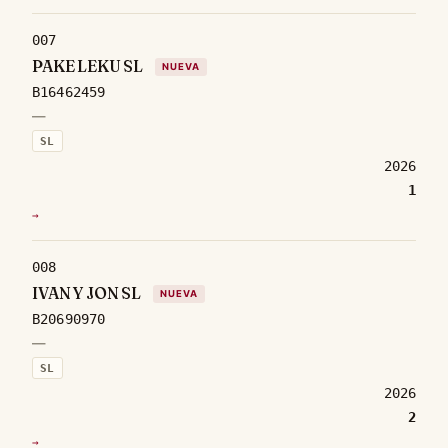
007
PAKE LEKU SL
NUEVA
B16462459
—
SL
2026
1
→
008
IVAN Y JON SL
NUEVA
B20690970
—
SL
2026
2
→