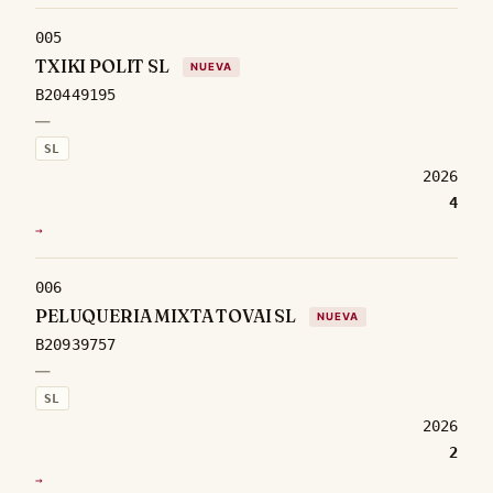
005
TXIKI POLIT SL
NUEVA
B20449195
—
SL
2026
4
→
006
PELUQUERIA MIXTA TOVAI SL
NUEVA
B20939757
—
SL
2026
2
→