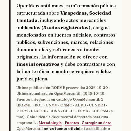
OpenMercantil muestra información pública
estructurada sobre
Virapedras, Sociedad
Limitada
, incluyendo actos mercantiles
publicados (
5 actos registrados
), cargos
mencionados en fuentes oficiales, contratos
públicos, subvenciones, marcas, relaciones
documentales y referencias a fuentes
originales. La información se ofrece con
fines informativos
y debe contrastarse con
la fuente oficial cuando se requiera validez
jurídica plena.
Última publicación BORME procesada:
2025-10-20
·
Última actualización OpenMercantil:
2025-10-20
·
Fuentes integradas en catálogo OpenMercantil:
1
(BORME · BOE · CNMV · CNMC · AEPD · CENDOJ ·
OEPM · PLACSP · BDNS · GLEIF · ESMA · ECB SSM · y
más). Coincidencia documental detectada para esta
empresa:
1
. ·
Metodología
·
Fuentes
·
Corregir un dato
.
OpenMercantil
no es fuente oficial
ni está afiliado a