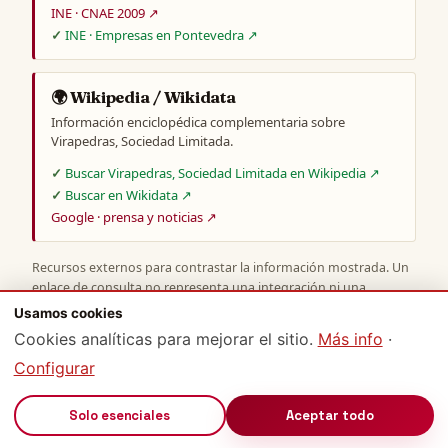
INE · CNAE 2009 ↗
INE · Empresas en Pontevedra ↗
🌍 Wikipedia / Wikidata
Información enciclopédica complementaria sobre
Virapedras, Sociedad Limitada.
Buscar Virapedras, Sociedad Limitada en Wikipedia ↗
Buscar en Wikidata ↗
Google · prensa y noticias ↗
Recursos externos para contrastar la información mostrada. Un
enlace de consulta no representa una integración ni una
coincidencia comprobada.
OpenMercantil no es una fuente
Usamos cookies
oficial
: para actos jurídicamente vinculantes consulta siempre el
Cookies analíticas para mejorar el sitio.
Más info
·
Registro Mercantil competente o certificaciones del registrador.
Configurar
🔊
Solo esenciales
Aceptar todo
METODOLOGÍA, FUENTES Y DERECHOS