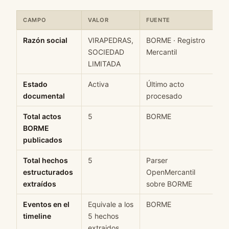
CAMPO
VALOR
FUENTE
Ficha rápida de datos estructurados de VIRAPEDRAS, SOCIEDAD 
Razón social
VIRAPEDRAS,
BORME · Registro
SOCIEDAD
Mercantil
LIMITADA
Estado
Activa
Último acto
documental
procesado
Total actos
5
BORME
BORME
publicados
Total hechos
5
Parser
estructurados
OpenMercantil
extraídos
sobre BORME
Eventos en el
Equivale a los
BORME
timeline
5 hechos
extraidos