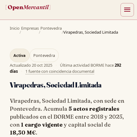
Open
Mercantil
[
]
menu
Inicio
Empresas
Pontevedra
/
/
/
Virapedras, Sociedad Limitada
Activa
Pontevedra
Actualizado
20 oct 2025
·
Última actividad BORME hace
292
días
·
1 fuente con coincidencia documental
Virapedras, Sociedad Limitada
Virapedras, Sociedad Limitada, con sede en
Pontevedra. Acumula
5 actos registrales
publicados en el BORME entre 2018 y 2025,
con
1 cargo vigente
y capital social de
18,30 M€
.