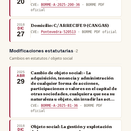
20
CVE:
BORME-A-2025-200-36
· BORME PDF
oficial
2018
Domicilio: C/ ARRECIFE 9 (CANGAS)
DIC
CVE:
Pontevedra-520513
· BORME PDF oficial
27
Modificaciones estatutarias
· 2
Cambios en estatutos / objeto social
2025
Cambio de objeto social: - La
ABR
adquisición, tenencia y administración
29
de cualquier forma de acciones,
participaciones o valores en el capital de
otras sociedades, cualquiera que sea su
naturaleza u objeto, sin invadir las act…
CVE:
BORME-A-2025-81-36
· BORME PDF
oficial
2018
Objeto social: La gestión y explotación
DIC