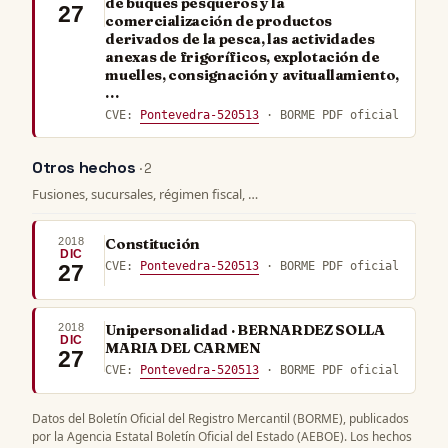
de buques pesqueros y la
27
comercialización de productos
derivados de la pesca, las actividades
anexas de frigoríficos, explotación de
muelles, consignación y avituallamiento,
…
CVE:
Pontevedra-520513
· BORME PDF oficial
Otros hechos
· 2
Fusiones, sucursales, régimen fiscal, …
2018
Constitución
DIC
CVE:
Pontevedra-520513
· BORME PDF oficial
27
2018
Unipersonalidad · BERNARDEZ SOLLA
DIC
MARIA DEL CARMEN
27
CVE:
Pontevedra-520513
· BORME PDF oficial
Datos del Boletín Oficial del Registro Mercantil (BORME), publicados
por la Agencia Estatal Boletín Oficial del Estado (AEBOE). Los hechos