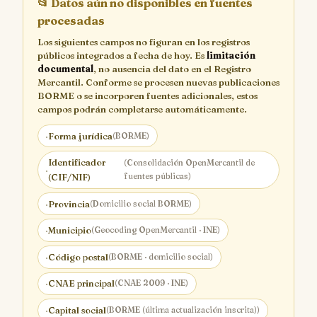
📂
Datos aún no disponibles en fuentes
procesadas
Los siguientes campos no figuran en los registros
públicos integrados a fecha de hoy. Es
limitación
documental
, no ausencia del dato en el Registro
Mercantil. Conforme se procesen nuevas publicaciones
BORME o se incorporen fuentes adicionales, estos
campos podrán completarse automáticamente.
·
Forma jurídica
(BORME)
Identificador
(Consolidación OpenMercantil de
·
fuentes públicas)
(CIF/NIF)
·
Provincia
(Domicilio social BORME)
·
Municipio
(Geocoding OpenMercantil · INE)
·
Código postal
(BORME · domicilio social)
·
CNAE principal
(CNAE 2009 · INE)
·
Capital social
(BORME (última actualización inscrita))