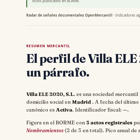
Actos publicados en BORME
Radar de señales documentales OpenMercantil
· Indicadores ag
RESUMEN MERCANTIL
El perfil de Villa ELE
un párrafo.
Villa ELE 2020, S.L.
es una sociedad mercantil r
domicilio social en
Madrid
. A fecha del últim
canónico es
Activa
. Identificador fiscal:
—
.
Figura en el BORME con
3 actos registrales
pub
Nombramientos
(2 de 3 en total). Pico anual de 