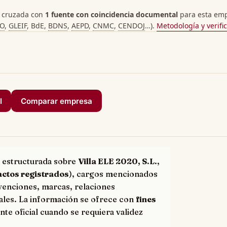
 cruzada con
1 fuente con coincidencia documental
para esta empr
PO
,
GLEIF
, BdE,
BDNS
,
AEPD
,
CNMC
,
CENDOJ
…).
Metodología y verifi
I
Comparar empresa
 estructurada sobre
Villa ELE 2020, S.L.
,
actos registrados
), cargos mencionados
bvenciones, marcas, relaciones
ales. La información se ofrece con
fines
nte oficial cuando se requiera validez