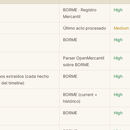
SL: campo, valor, fuente y nivel de confianza.
BORME · Registro
High
Mercantil
Último acto procesado
Medium
BORME
High
Parser OpenMercantil
High
sobre BORME
hos extraidos (cada hecho
BORME
High
del timeline)
BORME (current +
High
histórico)
BORME
High