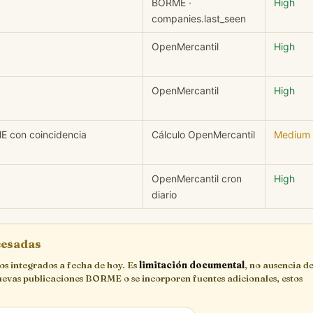
BORME ·
High
companies.last_seen
OpenMercantil
High
OpenMercantil
High
ME con coincidencia
Cálculo OpenMercantil
Medium
OpenMercantil cron
High
diario
ocesadas
cos integrados a fecha de hoy. Es
limitación documental
, no ausencia de
uevas publicaciones BORME o se incorporen fuentes adicionales, estos