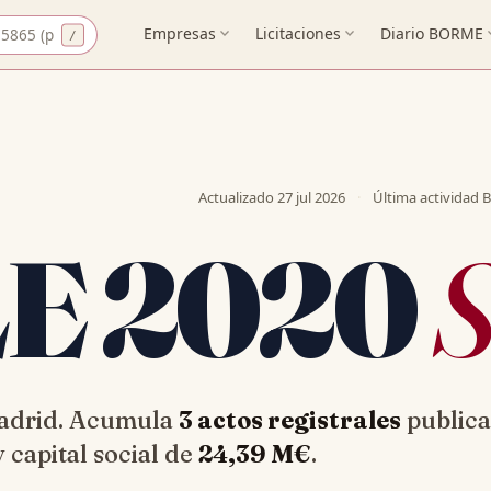
CIF
Empresas
expand_more
Licitaciones
expand_more
Diario BORME
expa
Actualizado
27 jul 2026
·
Última actividad
ELE 2020
S
 Madrid. Acumula
3 actos registrales
publica
 capital social de
24,39 M€
.