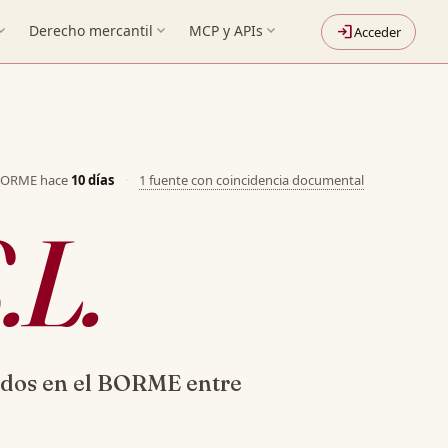
nd_more
Derecho mercantil
expand_more
MCP y APIs
expand_more
login
Acceder
 BORME hace
10 días
·
1 fuente con coincidencia documental
.L.
dos en el BORME entre