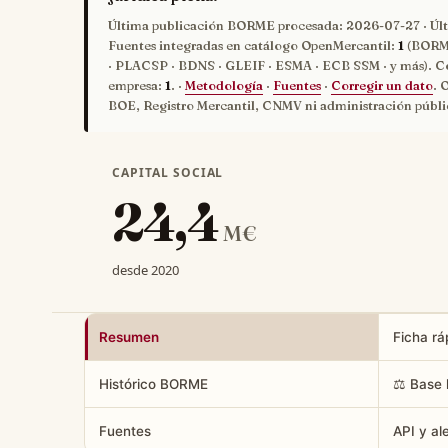
Última publicación BORME procesada:
2026-07-27
· Úl
Fuentes integradas en catálogo OpenMercantil:
1
(BORME
· PLACSP · BDNS · GLEIF · ESMA · ECB SSM · y más). C
empresa:
1
. ·
Metodología
·
Fuentes
·
Corregir un dato
. 
BOE, Registro Mercantil, CNMV ni administración públi
CAPITAL SOCIAL
24,4
M€
desde 2020
Resumen
Ficha rá
Histórico BORME
⚖️ Base 
Fuentes
API y al