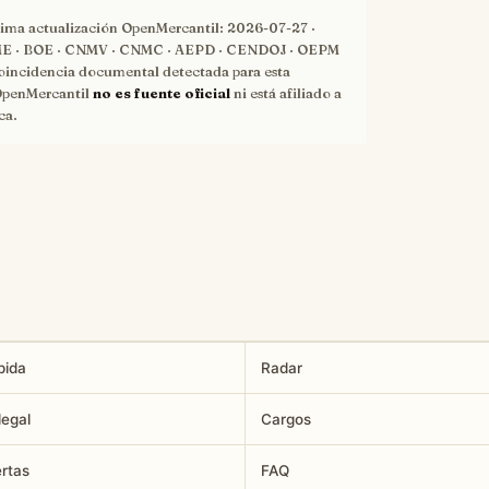
tima actualización OpenMercantil:
2026-07-27
·
 · BOE · CNMV · CNMC · AEPD · CENDOJ · OEPM
oincidencia documental detectada para esta
OpenMercantil
no es fuente oficial
ni está afiliado a
ca.
pida
Radar
legal
Cargos
ertas
FAQ