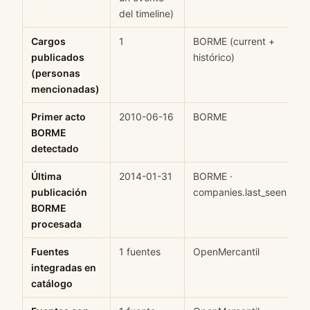
del timeline)
Cargos
1
BORME (current +
H
publicados
histórico)
(personas
mencionadas)
Primer acto
2010-06-16
BORME
H
BORME
detectado
Última
2014-01-31
BORME ·
H
publicación
companies.last_seen
BORME
procesada
Fuentes
1 fuentes
OpenMercantil
H
integradas en
catálogo