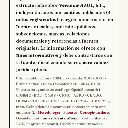
estructurada sobre
Veramar AZUL, S.L.
,
incluyendo actos mercantiles publicados (
4
actos registrados
), cargos mencionados en
fuentes oficiales, contratos públicos,
subvenciones, marcas, relaciones
documentales y referencias a fuentes
originales. La información se ofrece con
fines informativos
y debe contrastarse con
la fuente oficial cuando se requiera validez
jurídica plena.
Última publicación BORME procesada:
2014-01-31
·
Última actualización OpenMercantil:
2014-01-31
·
Fuentes integradas en catálogo OpenMercantil:
1
(BORME · BOE · CNMV · CNMC · AEPD · CENDOJ ·
OEPM · PLACSP · BDNS · GLEIF · ESMA · ECB SSM · y
más). Coincidencia documental detectada para esta
empresa:
1
. ·
Metodología
·
Fuentes
·
Corregir un dato
.
OpenMercantil
no es fuente oficial
ni está afiliado a
BOE, Registro Mercantil, CNMV ni administración