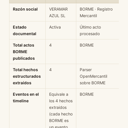
Ficha rápida de datos estructurados de VERAMAR AZUL SL: camp
Razón social
VERAMAR
BORME · Registro
H
AZUL SL
Mercantil
Estado
Activa
Último acto
M
documental
procesado
Total actos
4
BORME
H
BORME
publicados
Total hechos
4
Parser
H
estructurados
OpenMercantil
extraídos
sobre BORME
Eventos en el
Equivale a
BORME
H
timeline
los 4 hechos
extraidos
(cada hecho
BORME es
un evento