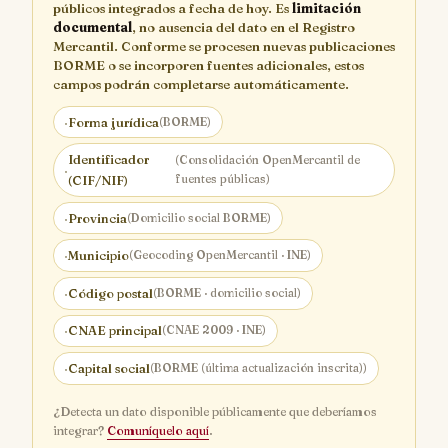
públicos integrados a fecha de hoy. Es
limitación
documental
, no ausencia del dato en el Registro
Mercantil. Conforme se procesen nuevas publicaciones
BORME o se incorporen fuentes adicionales, estos
campos podrán completarse automáticamente.
·
Forma jurídica
(BORME)
Identificador
(Consolidación OpenMercantil de
·
fuentes públicas)
(CIF/NIF)
·
Provincia
(Domicilio social BORME)
·
Municipio
(Geocoding OpenMercantil · INE)
·
Código postal
(BORME · domicilio social)
·
CNAE principal
(CNAE 2009 · INE)
·
Capital social
(BORME (última actualización inscrita))
¿Detecta un dato disponible públicamente que deberíamos
integrar?
Comuníquelo aquí
.