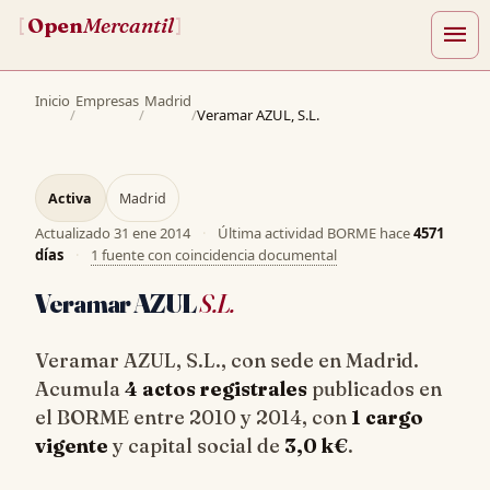
Open
Mercantil
[
]
menu
Inicio
Empresas
Madrid
/
/
/
Veramar AZUL, S.L.
Activa
Madrid
Actualizado
31 ene 2014
·
Última actividad BORME hace
4571
días
·
1 fuente con coincidencia documental
Veramar AZUL
S.L.
Veramar AZUL, S.L., con sede en Madrid.
Acumula
4 actos registrales
publicados en
el BORME entre 2010 y 2014, con
1 cargo
vigente
y capital social de
3,0 k€
.