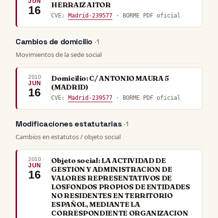
JUN
HERRAIZ AITOR
16
CVE:
Madrid-239577
· BORME PDF oficial
Cambios de domicilio
· 1
Movimientos de la sede social
2010
Domicilio: C/ ANTONIO MAURA 5
JUN
(MADRID)
16
CVE:
Madrid-239577
· BORME PDF oficial
Modificaciones estatutarias
· 1
Cambios en estatutos / objeto social
2010
Objeto social: LA ACTIVIDAD DE
JUN
GESTION Y ADMINISTRACION DE
16
VALORES REPRESENTATIVOS DE
LOSFONDOS PROPIOS DE ENTIDADES
NO RESIDENTES EN TERRITORIO
ESPAÑOL, MEDIANTE LA
CORRESPONDIENTE ORGANIZACION