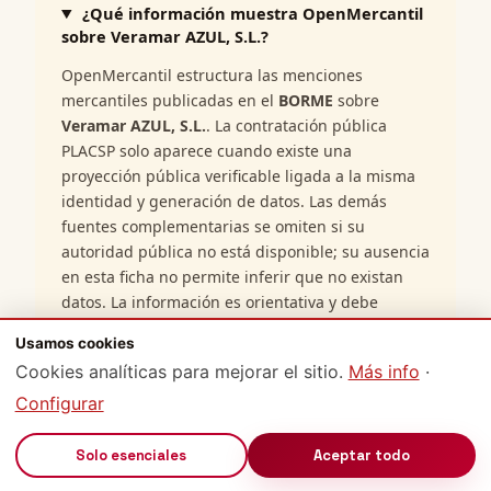
¿Qué información muestra OpenMercantil
sobre Veramar AZUL, S.L.?
OpenMercantil estructura las menciones
mercantiles publicadas en el
BORME
sobre
Veramar AZUL, S.L.
. La contratación pública
PLACSP solo aparece cuando existe una
proyección pública verificable ligada a la misma
identidad y generación de datos. Las demás
fuentes complementarias se omiten si su
autoridad pública no está disponible; su ausencia
en esta ficha no permite inferir que no existan
datos. La información es orientativa y debe
contrastarse con la fuente oficial cuando se
Usamos cookies
requiera validez jurídica plena.
Cookies analíticas para mejorar el sitio.
Más info
·
Configurar
¿De dónde proceden los datos mostrados
de Veramar AZUL, S.L.?
🔊
Solo esenciales
Aceptar todo
¿OpenMercantil es una fuente oficial sobre