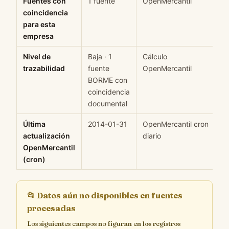
Fuentes con
1 fuente
OpenMercantil
H
coincidencia
para esta
empresa
Nivel de
Baja · 1
Cálculo
M
trazabilidad
fuente
OpenMercantil
BORME con
coincidencia
documental
Última
2014-01-31
OpenMercantil cron
H
actualización
diario
OpenMercantil
(cron)
📂
Datos aún no disponibles en fuentes
procesadas
Los siguientes campos no figuran en los registros