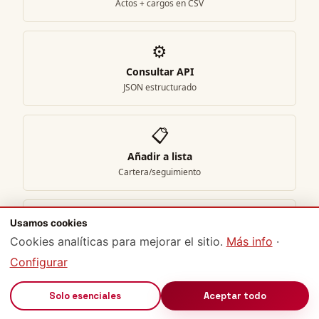
Actos + cargos en CSV
⚙️
Consultar API
JSON estructurado
📋
Añadir a lista
Cartera/seguimiento
📄
Usamos cookies
Generar informe
Cookies analíticas para mejorar el sitio.
Más info
·
PDF · Plan Pro
Configurar
Política de uso
: La API es gratuita para uso responsable (200
🔊
Solo esenciales
Aceptar todo
req/día por IP). Para uso comercial intensivo, ver
/precios
(Pro
57€/mes · MAX 197€/mes). Datos bajo licencia
CC BY 4.0
—