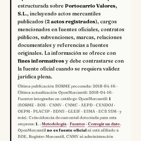
estructurada sobre
Portocarrio Valores,
S.L.
, incluyendo actos mercantiles
publicados (
2 actos registrados
), cargos
mencionados en fuentes oficiales, contratos
públicos, subvenciones, marcas, relaciones
documentales y referencias a fuentes
originales. La información se ofrece con
fines informativos
y debe contrastarse con
la fuente oficial cuando se requiera validez
jurídica plena.
Última publicación BORME procesada:
2018-04-16
·
Última actualización OpenMercantil:
2018-04-16
·
Fuentes integradas en catálogo OpenMercantil:
1
(BORME · BOE · CNMV · CNMC · AEPD · CENDOJ ·
OEPM · PLACSP · BDNS · GLEIF · ESMA · ECB SSM · y
más). Coincidencia documental detectada para esta
empresa:
1
. ·
Metodología
·
Fuentes
·
Corregir un dato
.
OpenMercantil
no es fuente oficial
ni está afiliado a
BOE, Registro Mercantil, CNMV ni administración