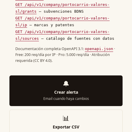
GET /api/v1/company/portocarrio-valores-
sl/grants
— subvenciones BDNS
GET /api/v1/company/portocarrio-valores-
sl/ip
— marcas y patentes
GET /api/v1/company/portocarrio-valores-
sl/sources
— catálogo de fuentes con datos
Documentación completa OpenAPI 3.1:
·
openapi.json
Free: 200 req/día por IP · Pro: 5.000 req/día · Atribución
requerida (CC BY 4.0).
🔔
Crear alerta
Email cuando haya cambios
📊
Exportar CSV