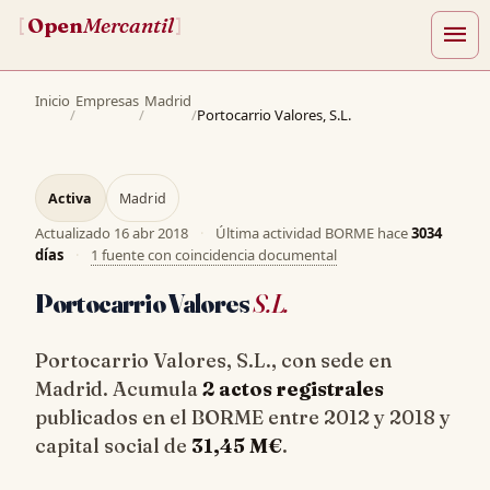
Open
Mercantil
[
]
menu
Inicio
Empresas
Madrid
/
/
/
Portocarrio Valores, S.L.
Activa
Madrid
Actualizado
16 abr 2018
·
Última actividad BORME hace
3034
días
·
1 fuente con coincidencia documental
Portocarrio Valores
S.L.
Portocarrio Valores, S.L., con sede en
Madrid. Acumula
2 actos registrales
publicados en el BORME entre 2012 y 2018 y
capital social de
31,45 M€
.