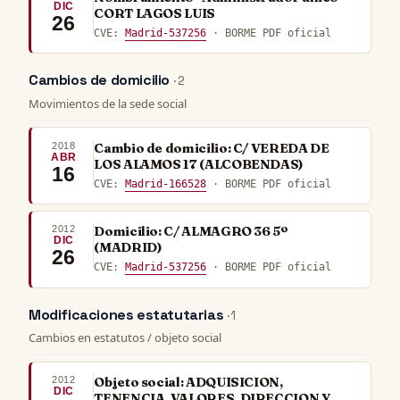
DIC
CORT LAGOS LUIS
26
CVE:
Madrid-537256
· BORME PDF oficial
Cambios de domicilio
· 2
Movimientos de la sede social
2018
Cambio de domicilio: C/ VEREDA DE
ABR
LOS ALAMOS 17 (ALCOBENDAS)
16
CVE:
Madrid-166528
· BORME PDF oficial
2012
Domicilio: C/ ALMAGRO 36 5º
DIC
(MADRID)
26
CVE:
Madrid-537256
· BORME PDF oficial
Modificaciones estatutarias
· 1
Cambios en estatutos / objeto social
2012
Objeto social: ADQUISICION,
DIC
TENENCIA, VALORES, DIRECCION Y