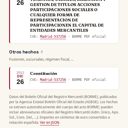
26
GESTION DE TITULOS ACCIONES
PARTICIPACIONES SOCIALES O
CUALQUIER FORMA DE
REPRESENTACION DE
PARTICIPACIONEN EL CAPITAL DE
ENTIDADES MERCANTILES
CVE:
Madrid-537256
· BORME PDF oficial
Otros hechos
· 1
Fusiones, sucursales, régimen fiscal, …
2012
Constitución
DIC
CVE:
Madrid-537256
· BORME PDF oficial
26
Datos del Boletín Oficial del Registro Mercantil (BORME), publicados
por la Agencia Estatal Boletín Oficial del Estado (AEBOE). Los hechos
se extraen automáticamente del cuerpo del acto BORME; pueden
incluir abreviaturas oficiales del Registro Mercantil (Adm. Único, Apo.
Sol., Cons. Del., …). Importes en céntimos de euro convertidos a
notación española.
Ver en JSON
.