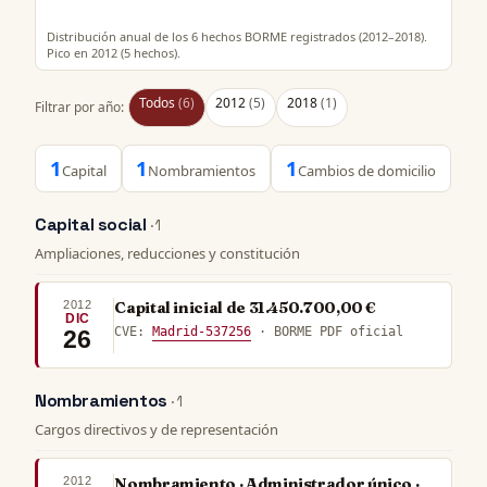
Distribución anual de los 6 hechos BORME registrados (2012–2018).
Pico en 2012 (5 hechos).
Todos
(6)
2012
(5)
2018
(1)
Filtrar por año:
1
1
1
Capital
Nombramientos
Cambios de domicilio
Capital social
· 1
Ampliaciones, reducciones y constitución
2012
Capital inicial de 31.450.700,00 €
DIC
CVE:
Madrid-537256
· BORME PDF oficial
26
Nombramientos
· 1
Cargos directivos y de representación
2012
Nombramiento · Administrador único ·