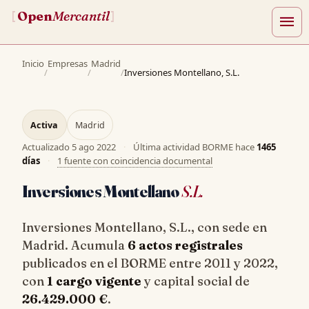
Open
Mercantil
[
]
menu
Inicio
Empresas
Madrid
/
/
/
Inversiones Montellano, S.L.
Activa
Madrid
Actualizado
5 ago 2022
·
Última actividad BORME hace
1465
días
·
1 fuente con coincidencia documental
Inversiones Montellano
S.L.
Inversiones Montellano, S.L., con sede en
Madrid. Acumula
6 actos registrales
publicados en el BORME entre 2011 y 2022,
con
1 cargo vigente
y capital social de
26.429.000 €
.