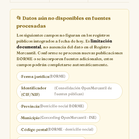
📂
Datos aún no disponibles en fuentes
procesadas
Los siguientes campos no figuran en los registros
públicos integrados a fecha de hoy. Es
limitación
documental
, no ausencia del dato en el Registro
Mercantil. Conforme se procesen nuevas publicaciones
BORME o se incorporen fuentes adicionales, estos
campos podrán completarse automáticamente.
·
Forma jurídica
(BORME)
Identificador
(Consolidación OpenMercantil de
·
fuentes públicas)
(CIF/NIF)
·
Provincia
(Domicilio social BORME)
·
Municipio
(Geocoding OpenMercantil · INE)
·
Código postal
(BORME · domicilio social)