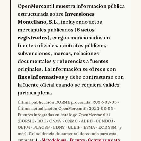
OpenMercantil muestra información pública
estructurada sobre
Inversiones
Montellano, S.L.
, incluyendo actos
mercantiles publicados (
6 actos
registrados
), cargos mencionados en
fuentes oficiales, contratos públicos,
subvenciones, marcas, relaciones
documentales y referencias a fuentes
originales. La información se ofrece con
fines informativos
y debe contrastarse con
la fuente oficial cuando se requiera validez
jurídica plena.
Última publicación BORME procesada:
2022-08-05
·
Última actualización OpenMercantil:
2022-08-05
·
Fuentes integradas en catálogo OpenMercantil:
1
(BORME · BOE · CNMV · CNMC · AEPD · CENDOJ ·
OEPM · PLACSP · BDNS · GLEIF · ESMA · ECB SSM · y
más). Coincidencia documental detectada para esta
empresa:
1
. ·
Metodología
·
Fuentes
·
Corregir un dato
.