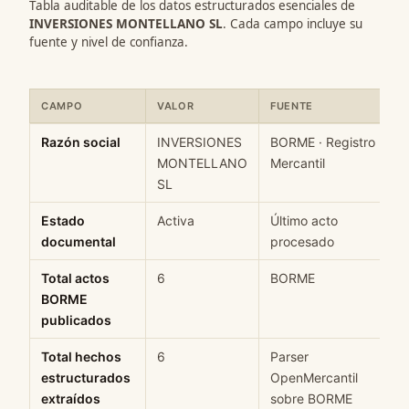
Tabla auditable de los datos estructurados esenciales de
INVERSIONES MONTELLANO SL
. Cada campo incluye su
fuente y nivel de confianza.
CAMPO
VALOR
FUENTE
Ficha rápida de datos estructurados de INVERSIONES MONTELLA
Razón social
INVERSIONES
BORME · Registro
MONTELLANO
Mercantil
SL
Estado
Activa
Último acto
documental
procesado
Total actos
6
BORME
BORME
publicados
Total hechos
6
Parser
estructurados
OpenMercantil
extraídos
sobre BORME