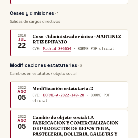
Ceses y dimisiones
· 1
Salidas de cargos directivos
2016
Cese · Administrador único · MARTINEZ
JUL
RUIZ EPIFANIO
22
CVE:
Madrid-306654
· BORME PDF oficial
Modificaciones estatutarias
· 2
Cambios en estatutos / objeto social
2022
Modificación estatutaria: 2
AGO
CVE:
BORME-A-2022-149-28
· BORME PDF
05
oficial
2022
Cambio de objeto social: LA
AGO
FABRICACION Y COMERCIALIZACION
05
DE PRODUCTOS DE REPOSTERIA,
PASTELERIA, BOLLERIA, GALLETAS Y