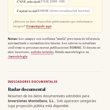
·
CNAE principal
(CNAE 2009 · INE)
·
Capital social
(BORME (última actualización inscrita))
¿Detecta un dato disponible públicamente que deberíamos
integrar?
Comuníquelo aquí
.
Notas
: Los campos con confianza "media" provienen de inferencia
automatizada o normalización interna. Los valores se actualizan
conforme se procesan nuevas publicaciones BORME. Si detecta un
dato incorrecto,
solicite revisión
. Detalle metodológico en
/metodologia
.
INDICADORES DOCUMENTALES
Radar documental
Resumen de los datos documentales admitidos para
Inversiones Montellano, S.L.
. Solo aparecen categorías
cuya proyección pública está disponible.