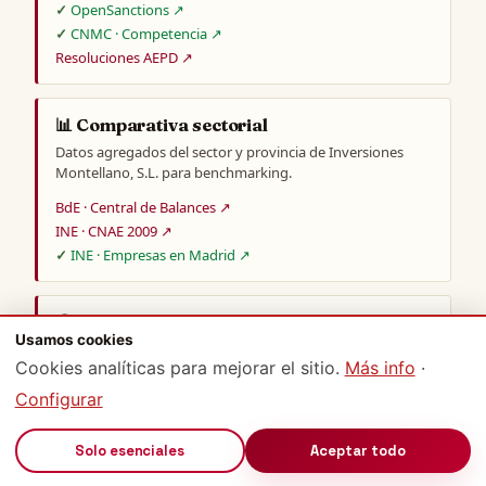
OpenSanctions ↗
CNMC · Competencia ↗
Resoluciones AEPD ↗
📊 Comparativa sectorial
Datos agregados del sector y provincia de Inversiones
Montellano, S.L. para benchmarking.
BdE · Central de Balances ↗
INE · CNAE 2009 ↗
INE · Empresas en Madrid ↗
🌍 Wikipedia / Wikidata
Usamos cookies
Información enciclopédica complementaria sobre
Cookies analíticas para mejorar el sitio.
Más info
·
Inversiones Montellano, S.L..
Configurar
Buscar Inversiones Montellano, S.L. en Wikipedia ↗
Buscar en Wikidata ↗
🔊
Solo esenciales
Aceptar todo
Google · prensa y noticias ↗