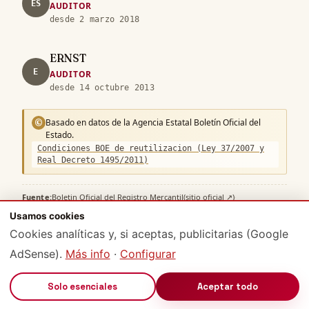
ES
AUDITOR
desde 2 marzo 2018
ERNST
E
AUDITOR
desde 14 octubre 2013
Basado en datos de la Agencia Estatal Boletín Oficial del
©
Estado.
Condiciones BOE de reutilizacion (Ley 37/2007 y
Real Decreto 1495/2011)
Fuente:
Boletin Oficial del Registro Mercantil
(sitio oficial ↗)
·
Usamos cookies
Licencia:
Condiciones BOE de reutilizacion (Ley 37/2007 y Real Decreto
Cookies analíticas y, si aceptas, publicitarias (Google
1495/2011)
·
RD 1784/1996 (RRM) + Ley 37/2007
AdSense).
Más info
·
Configurar
🔊
Solo esenciales
Aceptar todo
DOMICILIO SOCIAL