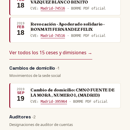
VAZQUEZ BLANCO BENITO
18
CVE:
Madrid-74516
· BORME PDF oficial
2019
Revocación · Apoderado solidario ·
FEB
BONMATI FERNANDEZ FELIX
18
CVE:
Madrid-74516
· BORME PDF oficial
Ver todos los 15 ceses y dimisiones →
Cambios de domicilio
· 1
Movimientos de la sede social
2019
Cambio de domicilio: CMNO FUENTE DE
SEP
LA MORA , NUMERO 1, (MADRID)
19
CVE:
Madrid-395964
· BORME PDF oficial
Auditores
· 2
Designaciones de auditor de cuentas