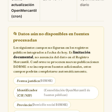
actualización
diario
OpenMercantil
(cron)
📂
Datos aún no disponibles en fuentes
procesadas
Los siguientes campos no figuran en los registros
públicos integrados a fecha de hoy. Es
limitación
documental
, no ausencia del dato en el Registro
Mercantil. Conforme se procesen nuevas publicaciones
BORME o se incorporen fuentes adicionales, estos
campos podrán completarse automáticamente.
·
Forma jurídica
(BORME)
Identificador
(Consolidación OpenMercantil de
·
fuentes públicas)
(CIF/NIF)
·
Provincia
(Domicilio social BORME)