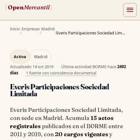
Open
Mercantil
[
]
menu
Inicio
Empresas
Madrid
/
/
/
Everis Participaciones Sociedad Limitada
Activa
Madrid
Actualizado
14 oct 2019
·
Última actividad BORME hace
2492
días
·
1 fuente con coincidencia documental
Everis Participaciones Sociedad
Limitada
Everis Participaciones Sociedad Limitada,
con sede en Madrid. Acumula
15 actos
registrales
publicados en el BORME entre
2011 y 2019, con
20 cargos vigentes
y