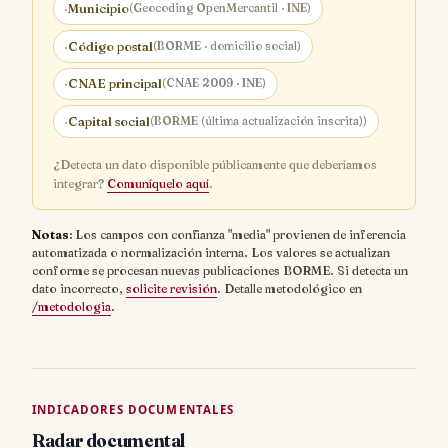
·
Municipio
(Geocoding OpenMercantil · INE)
·
Código postal
(BORME · domicilio social)
·
CNAE principal
(CNAE 2009 · INE)
·
Capital social
(BORME (última actualización inscrita))
¿Detecta un dato disponible públicamente que deberíamos
integrar?
Comuníquelo aquí
.
Notas
: Los campos con confianza "media" provienen de inferencia
automatizada o normalización interna. Los valores se actualizan
conforme se procesan nuevas publicaciones BORME. Si detecta un
dato incorrecto,
solicite revisión
. Detalle metodológico en
/metodologia
.
INDICADORES DOCUMENTALES
Radar documental