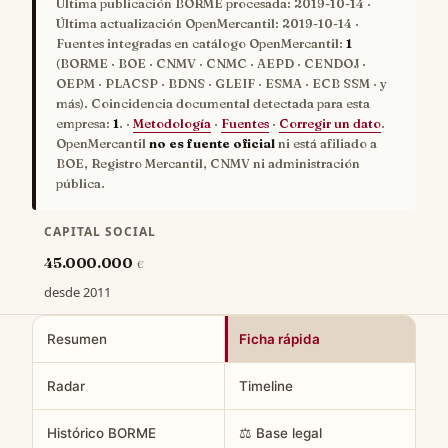
Última publicación BORME procesada:
2019-10-14
·
Última actualización OpenMercantil:
2019-10-14
·
Fuentes integradas en catálogo OpenMercantil:
1
(BORME · BOE · CNMV · CNMC · AEPD · CENDOJ ·
OEPM · PLACSP · BDNS · GLEIF · ESMA · ECB SSM · y
más). Coincidencia documental detectada para esta
empresa:
1
. ·
Metodología
·
Fuentes
·
Corregir un dato
.
OpenMercantil
no es fuente oficial
ni está afiliado a
BOE, Registro Mercantil, CNMV ni administración
pública.
CAPITAL SOCIAL
45.000.000
€
desde 2011
Resumen
Ficha rápida
Radar
Timeline
Histórico BORME
⚖️ Base legal