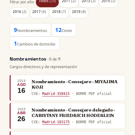
Todos
(29)
2011
(2)
2013
(2)
2015
(2)
Filtrar por año:
2016
(2)
2017
(6)
2018
(7)
2019
(8)
9
12
Nombramientos
Ceses
1
Cambios de domicilio
Nombramientos
· 6 de 11
Cargos directivos y de representación
2019
Nombramiento · Consejero · MIYAJIMA
AGO
KOJI
16
CVE:
Madrid-358415
· BORME PDF oficial
2018
Nombramiento · Consejero delegado ·
ABR
CABISTANY FRIEDRICH HODERLEIN
26
CVE:
Madrid-183175
· BORME PDF oficial