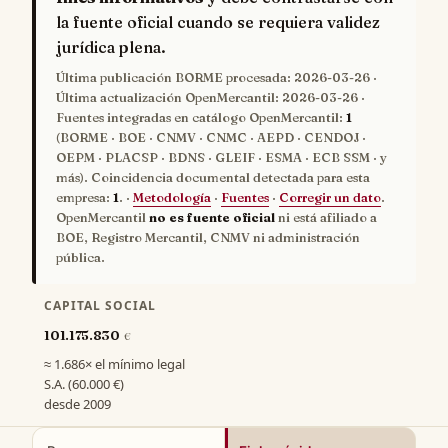
la fuente oficial cuando se requiera validez
jurídica plena.
Última publicación BORME procesada:
2026-03-26
·
Última actualización OpenMercantil:
2026-03-26
·
Fuentes integradas en catálogo OpenMercantil:
1
(BORME · BOE · CNMV · CNMC · AEPD · CENDOJ ·
OEPM · PLACSP · BDNS · GLEIF · ESMA · ECB SSM · y
más). Coincidencia documental detectada para esta
empresa:
1
. ·
Metodología
·
Fuentes
·
Corregir un dato
.
OpenMercantil
no es fuente oficial
ni está afiliado a
BOE, Registro Mercantil, CNMV ni administración
pública.
CAPITAL SOCIAL
101.175.830
€
≈ 1.686× el mínimo legal
S.A. (60.000 €)
desde 2009