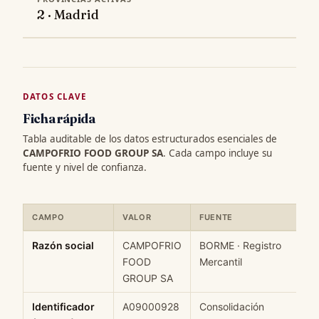
2 · Madrid
DATOS CLAVE
Ficha rápida
Tabla auditable de los datos estructurados esenciales de
CAMPOFRIO FOOD GROUP SA
. Cada campo incluye su
fuente y nivel de confianza.
CAMPO
VALOR
FUENTE
C
Ficha rápida de datos estructurados de CAMPOFRIO FOOD GROUP
Razón social
CAMPOFRIO
BORME · Registro
H
FOOD
Mercantil
GROUP SA
Identificador
A09000928
Consolidación