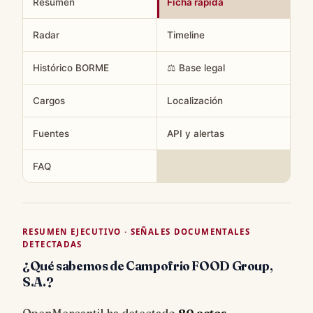
Resumen
Ficha rápida
Radar
Timeline
Histórico BORME
⚖️ Base legal
Cargos
Localización
Fuentes
API y alertas
FAQ
RESUMEN EJECUTIVO · SEÑALES DOCUMENTALES
DETECTADAS
¿Qué sabemos de Campofrio FOOD Group,
S.A.?
OpenMercantil ha detectado
80 actos