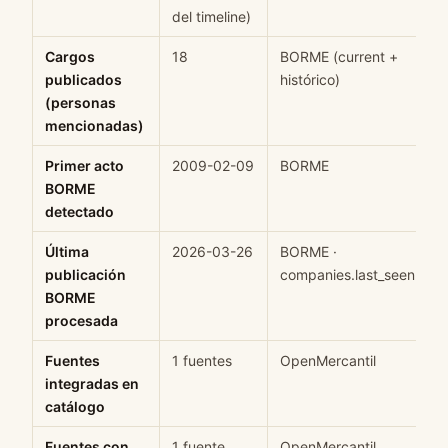
del timeline)
Cargos
18
BORME (current +
H
publicados
histórico)
(personas
mencionadas)
Primer acto
2009-02-09
BORME
H
BORME
detectado
Última
2026-03-26
BORME ·
H
publicación
companies.last_seen
BORME
procesada
Fuentes
1 fuentes
OpenMercantil
H
integradas en
catálogo
Fuentes con
1 fuente
OpenMercantil
H