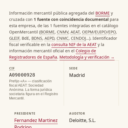
Información mercantil pública agregada del
BORME
y
cruzada con
1 fuente con coincidencia documental
para
esta empresa, de las 1 fuentes integradas en el catálogo
OpenMercantil (
BORME
,
CNMV
,
AEAT
,
OEPM
/
EUIPO
/
EPO
,
GLEIF
, BdE,
BDNS
,
AEPD
,
CNMC
,
CENDOJ
…). Identificador
fiscal verificable en la
consulta
NIF
de la AEAT
y la
información mercantil oficial en el
Colegio de
Registradores de España
.
Metodología y verificación →
CIF
SEDE
Madrid
A09000928
Prefijo «A» — clasificación
fiscal AEAT: Sociedad
Anónima. La forma jurídica
societaria figura en el Registro
Mercantil.
PRESIDENTE
AUDITOR
Fernandez Martinez
Deloitte, S.L.
Rodrigo