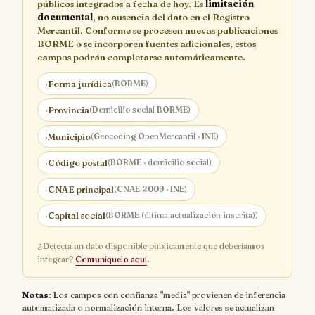
públicos integrados a fecha de hoy. Es
limitación
documental
, no ausencia del dato en el Registro
Mercantil. Conforme se procesen nuevas publicaciones
BORME o se incorporen fuentes adicionales, estos
campos podrán completarse automáticamente.
·
Forma jurídica
(BORME)
·
Provincia
(Domicilio social BORME)
·
Municipio
(Geocoding OpenMercantil · INE)
·
Código postal
(BORME · domicilio social)
·
CNAE principal
(CNAE 2009 · INE)
·
Capital social
(BORME (última actualización inscrita))
¿Detecta un dato disponible públicamente que deberíamos
integrar?
Comuníquelo aquí
.
Notas
: Los campos con confianza "media" provienen de inferencia
automatizada o normalización interna. Los valores se actualizan