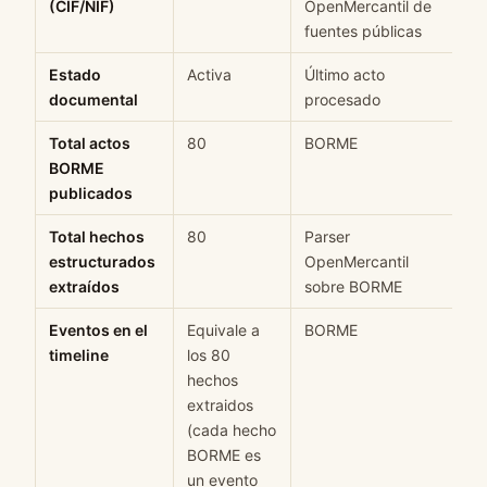
(CIF/NIF)
OpenMercantil de
fuentes públicas
Estado
Activa
Último acto
documental
procesado
Total actos
80
BORME
H
BORME
publicados
Total hechos
80
Parser
H
estructurados
OpenMercantil
extraídos
sobre BORME
Eventos en el
Equivale a
BORME
H
timeline
los 80
hechos
extraidos
(cada hecho
BORME es
un evento