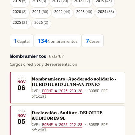
2015
(5)
2016
(3)
2017
(20)
2018
(17)
2019
(45)
2020
(8)
2021
(50)
2022
(44)
2023
(40)
2024
(33)
2025
(21)
2026
(2)
1
134
7
Capital
Nombramientos
Ceses
Nombramientos
· 6 de 167
Cargos directivos y de representación
2025
Nombramiento · Apoderado solidario ·
NOV
RUBIO RUBIO JUAN-ANTONIO
06
CVE:
BORME-A-2025-213-28
· BORME PDF
oficial
2025
Reelección · Auditor · DELOITTE
NOV
AUDITORES SL
05
CVE:
BORME-A-2025-212-28
· BORME PDF
oficial