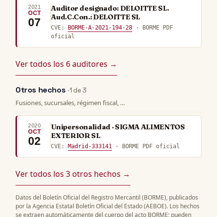
2021
Auditor designado: DELOITTE SL.
OCT
Aud.C.Con.: DELOITTE SL
07
CVE:
BORME-A-2021-194-28
· BORME PDF
oficial
Ver todos los 6 auditores →
Otros hechos
· 1 de 3
Fusiones, sucursales, régimen fiscal, …
2020
Unipersonalidad · SIGMA ALIMENTOS
OCT
EXTERIOR SL
02
CVE:
Madrid-333141
· BORME PDF oficial
Ver todos los 3 otros hechos →
Datos del Boletín Oficial del Registro Mercantil (BORME), publicados
por la Agencia Estatal Boletín Oficial del Estado (AEBOE). Los hechos
se extraen automáticamente del cuerpo del acto BORME; pueden