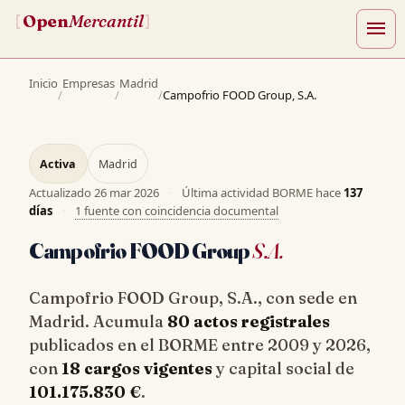
Open
Mercantil
[
]
menu
Inicio
Empresas
Madrid
/
/
/
Campofrio FOOD Group, S.A.
Activa
Madrid
Actualizado
26 mar 2026
·
Última actividad BORME hace
137
días
·
1 fuente con coincidencia documental
Campofrio FOOD Group
S.A.
Campofrio FOOD Group, S.A., con sede en
Madrid. Acumula
80 actos registrales
publicados en el BORME entre 2009 y 2026,
con
18 cargos vigentes
y capital social de
101.175.830 €
.