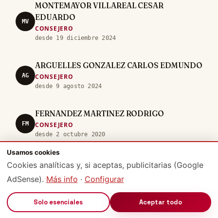
MONTEMAYOR VILLAREAL CESAR
EDUARDO
MV
CONSEJERO
desde 19 diciembre 2024
ARGUELLES GONZALEZ CARLOS EDMUNDO
AG
CONSEJERO
desde 9 agosto 2024
FERNANDEZ MARTINEZ RODRIGO
FM
CONSEJERO
desde 2 octubre 2020
Usamos cookies
DOEHNER COBIAN RICARDO
Cookies analíticas y, si aceptas, publicitarias (Google
DC
CONSEJERO
AdSense).
Más info
·
Configurar
desde 2 octubre 2020
🔊
Solo esenciales
Aceptar todo
OLIVARES LOPEZ ROBERTO ROLANDO