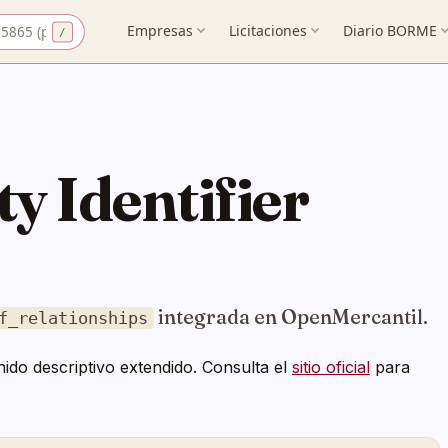
 CIF
Empresas
expand_more
Licitaciones
expand_more
Diario BORME
expand_
ty Identifier
integrada en OpenMercantil.
f_relationships
ido descriptivo extendido. Consulta el
sitio oficial
para