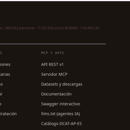
s · 969.552 personas · 7.103.352 actos BORME · 178.495 LEI
ES
MCP Y APIS
ciones
API REST v1
tarias
Servidor MCP
mo
Datasets y descargas
PV
Documentación
o
Swagger interactivo
tratación
llms.txt (agentes IA)
Catálogo DCAT-AP-ES