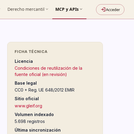
more
Derecho mercantil
expand_more
MCP y APIs
expand_more
login
Acceder
FICHA TÉCNICA
Licencia
Condiciones de reutilización de la
fuente oficial (en revisión)
Base legal
CC0 + Reg. UE 648/2012 EMIR
Sitio oficial
www.gleif.org
Volumen indexado
5.698 registros
Última sincronización