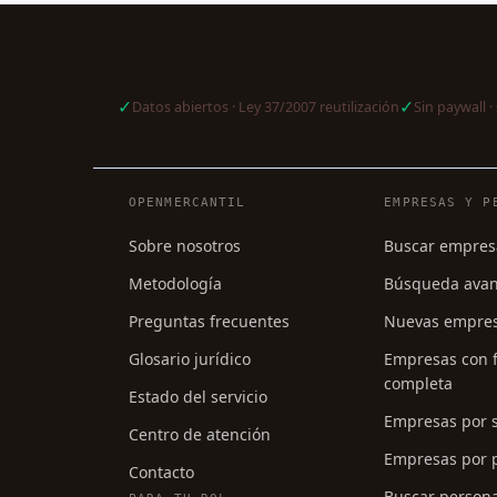
✓
✓
Datos abiertos · Ley 37/2007 reutilización
Sin paywall · 
Navegación del pie de págin
OPENMERCANTIL
EMPRESAS Y P
Sobre nosotros
Buscar empres
Metodología
Búsqueda ava
Preguntas frecuentes
Nuevas empre
Glosario jurídico
Empresas con f
completa
Estado del servicio
Empresas por 
Centro de atención
Empresas por p
Contacto
Buscar person