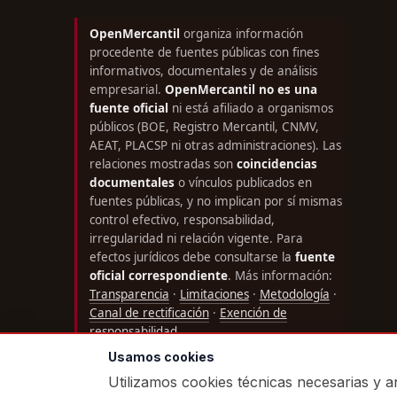
OpenMercantil
organiza información
procedente de fuentes públicas con fines
informativos, documentales y de análisis
empresarial.
OpenMercantil no es una
fuente oficial
ni está afiliado a organismos
públicos (BOE, Registro Mercantil, CNMV,
AEAT, PLACSP ni otras administraciones). Las
relaciones mostradas son
coincidencias
documentales
o vínculos publicados en
fuentes públicas, y no implican por sí mismas
control efectivo, responsabilidad,
irregularidad ni relación vigente. Para
efectos jurídicos debe consultarse la
fuente
oficial correspondiente
. Más información:
Transparencia
·
Limitaciones
·
Metodología
·
Canal de rectificación
·
Exención de
responsabilidad
.
Usamos cookies
Utilizamos cookies técnicas necesarias y an