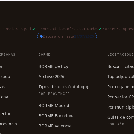
✓
✓
sin registro · gratis
Fuentes públicas oficiales cruzadas
2.822.605 empresa
Datos al día hasta
29/07/2026
a
ERSONAS
BORME
LICITACION
a
BORME de hoy
Buscar licita
nzada
Archivo 2026
Top adjudica
sas
Tipos de actos (catálogo)
Por organis
POR PROVINCIA
icha
Por sector C
BORME Madrid
Por municipi
sector
BORME Barcelona
Guías de con
rovincia
POR AÑO
BORME Valencia
a