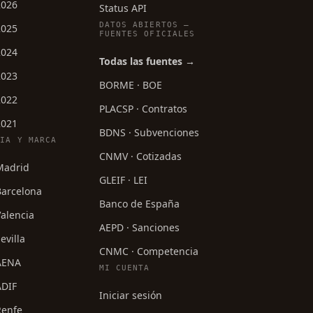
2026
Status API
DATOS ABIERTOS —
2025
FUENTES OFICIALES
2024
Todas las fuentes →
2023
BORME · BOE
2022
PLACSP · Contratos
2021
BDNS · Subvenciones
CIA Y MARCA
CNMV · Cotizadas
 Madrid
GLEIF · LEI
Barcelona
Banco de España
Valencia
AEPD · Sanciones
evilla
CNMC · Competencia
 AENA
MI CUENTA
ADIF
Iniciar sesión
Renfe