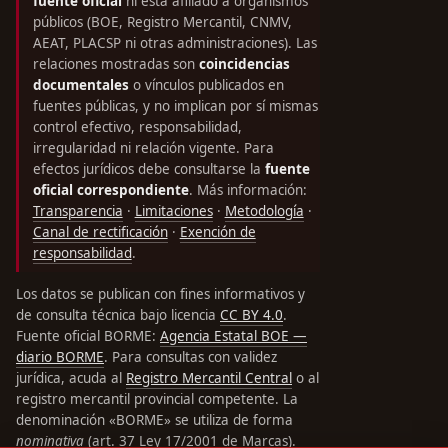
fuente oficial
ni está afiliado a organismos
públicos (BOE, Registro Mercantil, CNMV,
AEAT, PLACSP ni otras administraciones). Las
relaciones mostradas son
coincidencias
documentales
o vínculos publicados en
fuentes públicas, y no implican por sí mismas
control efectivo, responsabilidad,
irregularidad ni relación vigente. Para
efectos jurídicos debe consultarse la
fuente
oficial correspondiente
. Más información:
Transparencia
·
Limitaciones
·
Metodología
·
Canal de rectificación
·
Exención de
responsabilidad
.
Los datos se publican con fines informativos y
de consulta técnica bajo licencia
CC BY 4.0
.
Fuente oficial BORME:
Agencia Estatal BOE —
diario BORME
. Para consultas con validez
jurídica, acuda al
Registro Mercantil Central
o al
registro mercantil provincial competente. La
denominación «BORME» se utiliza de forma
nominativa
(art. 37 Ley 17/2001 de Marcas).