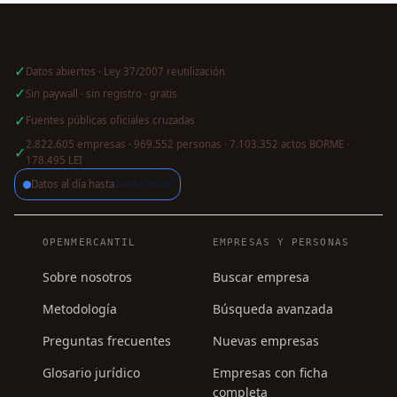
✓
Datos abiertos · Ley 37/2007 reutilización
✓
Sin paywall · sin registro · gratis
✓
Fuentes públicas oficiales cruzadas
2.822.605 empresas · 969.552 personas · 7.103.352 actos BORME ·
✓
178.495 LEI
Datos al día hasta
29/07/2026
Navegación del pie de página
OPENMERCANTIL
EMPRESAS Y PERSONAS
Sobre nosotros
Buscar empresa
Metodología
Búsqueda avanzada
Preguntas frecuentes
Nuevas empresas
Glosario jurídico
Empresas con ficha
completa