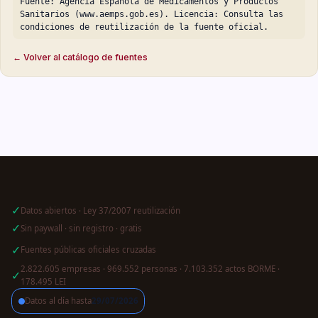
Fuente: Agencia Espanola de Medicamentos y Productos
Sanitarios (www.aemps.gob.es). Licencia: Consulta las
condiciones de reutilización de la fuente oficial.
← Volver al catálogo de fuentes
✓
Datos abiertos · Ley 37/2007 reutilización
✓
Sin paywall · sin registro · gratis
✓
Fuentes públicas oficiales cruzadas
2.822.605 empresas · 969.552 personas · 7.103.352 actos BORME ·
✓
178.495 LEI
Datos al día hasta
29/07/2026