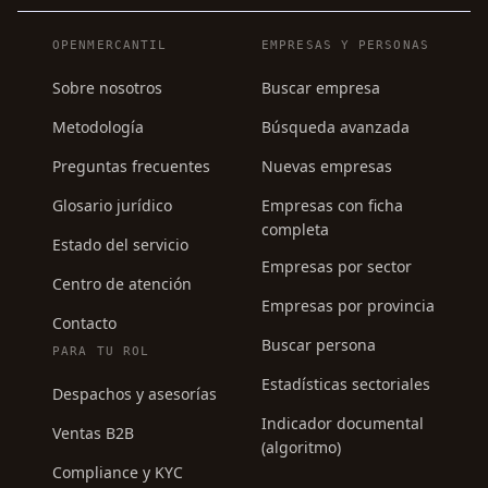
Navegación del pie de página
OPENMERCANTIL
EMPRESAS Y PERSONAS
Sobre nosotros
Buscar empresa
Metodología
Búsqueda avanzada
Preguntas frecuentes
Nuevas empresas
Glosario jurídico
Empresas con ficha
completa
Estado del servicio
Empresas por sector
Centro de atención
Empresas por provincia
Contacto
Buscar persona
PARA TU ROL
Estadísticas sectoriales
Despachos y asesorías
Indicador documental
Ventas B2B
(algoritmo)
Compliance y KYC