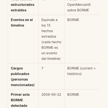
estructurados
OpenMercantil
extraídos
sobre BORME
Eventos en el
Equivale a
BORME
H
timeline
los 15
hechos
extraidos
(cada hecho
BORME es
un evento
del timeline)
Cargos
7
BORME (current +
H
publicados
histórico)
(personas
mencionadas)
Primer acto
2009-06-22
BORME
H
BORME
detectado