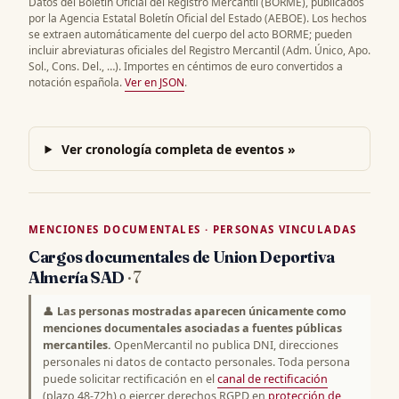
Datos del Boletín Oficial del Registro Mercantil (BORME), publicados
por la Agencia Estatal Boletín Oficial del Estado (AEBOE). Los hechos
se extraen automáticamente del cuerpo del acto BORME; pueden
incluir abreviaturas oficiales del Registro Mercantil (Adm. Único, Apo.
Sol., Cons. Del., …). Importes en céntimos de euro convertidos a
notación española.
Ver en JSON
.
Ver cronología completa de eventos »
MENCIONES DOCUMENTALES · PERSONAS VINCULADAS
Cargos documentales de Union Deportiva
Almería SAD
· 7
👤
Las personas mostradas aparecen únicamente como
menciones documentales asociadas a fuentes públicas
mercantiles.
OpenMercantil no publica DNI, direcciones
personales ni datos de contacto personales. Toda persona
puede solicitar rectificación en el
canal de rectificación
(plazo 48-72h) o ejercer derechos RGPD en
protección de