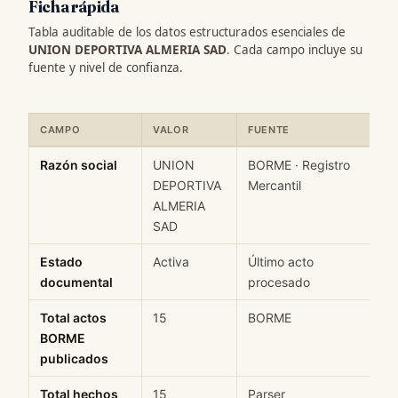
Ficha rápida
Tabla auditable de los datos estructurados esenciales de
UNION DEPORTIVA ALMERIA SAD
. Cada campo incluye su
fuente y nivel de confianza.
CAMPO
VALOR
FUENTE
C
Ficha rápida de datos estructurados de UNION DEPORTIVA ALME
Razón social
UNION
BORME · Registro
H
DEPORTIVA
Mercantil
ALMERIA
SAD
Estado
Activa
Último acto
M
documental
procesado
Total actos
15
BORME
H
BORME
publicados
Total hechos
15
Parser
H