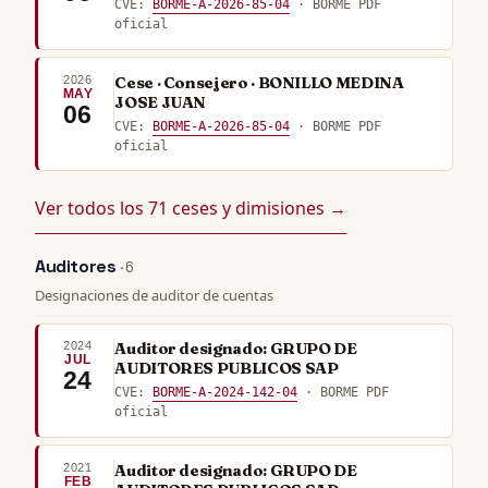
CVE:
BORME-A-2026-85-04
· BORME PDF
oficial
2026
Cese · Consejero · BONILLO MEDINA
MAY
JOSE JUAN
06
CVE:
BORME-A-2026-85-04
· BORME PDF
oficial
Ver todos los 71 ceses y dimisiones →
Auditores
· 6
Designaciones de auditor de cuentas
2024
Auditor designado: GRUPO DE
JUL
AUDITORES PUBLICOS SAP
24
CVE:
BORME-A-2024-142-04
· BORME PDF
oficial
2021
Auditor designado: GRUPO DE
FEB