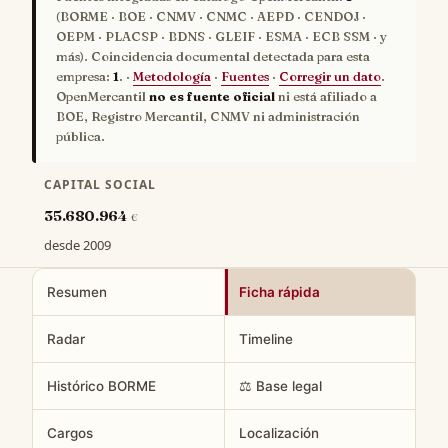
(BORME · BOE · CNMV · CNMC · AEPD · CENDOJ ·
OEPM · PLACSP · BDNS · GLEIF · ESMA · ECB SSM · y
más). Coincidencia documental detectada para esta
empresa:
1
. ·
Metodología
·
Fuentes
·
Corregir un dato
.
OpenMercantil
no es fuente oficial
ni está afiliado a
BOE, Registro Mercantil, CNMV ni administración
pública.
CAPITAL SOCIAL
35.680.964
€
desde 2009
Resumen
Ficha rápida
Radar
Timeline
Histórico BORME
⚖️ Base legal
Cargos
Localización