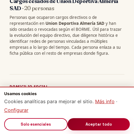
Cargos cesados de Union Deportiva Almería
SAD
· 20 personas
Personas que ocuparon cargos directivos o de
representación en
Union Deportiva Almería SAD
y han
sido cesadas o revocadas según el BORME. Útil para trazar
la evolución del equipo directivo, due diligence histórica e
identificar redes de personas vinculadas a múltiples
empresas a lo largo del tiempo. Cada persona enlaza a su
ficha pública con el resto de empresas donde figura.
DOMICILIO SOCIAL
Usamos cookies
Ubicación de Union Deportiva Almería SAD
Cookies analíticas para mejorar el sitio.
Más info
·
Union Deportiva Almería SAD
tiene su domicilio social
Configurar
inscrito en
Almería
. El domicilio social determina la
jurisdicción competente y la nacionalidad jurídica de la
sociedad (
art. 9 LSC
). Mapa centrado en la capital de
🔊
Solo esenciales
Aceptar todo
provincia — para la dirección exacta verifica en el Registro