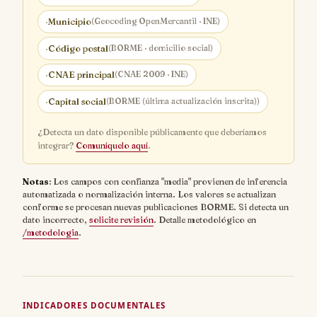
·
Municipio
(Geocoding OpenMercantil · INE)
·
Código postal
(BORME · domicilio social)
·
CNAE principal
(CNAE 2009 · INE)
·
Capital social
(BORME (última actualización inscrita))
¿Detecta un dato disponible públicamente que deberíamos
integrar?
Comuníquelo aquí
.
Notas
: Los campos con confianza "media" provienen de inferencia
automatizada o normalización interna. Los valores se actualizan
conforme se procesan nuevas publicaciones BORME. Si detecta un
dato incorrecto,
solicite revisión
. Detalle metodológico en
/metodologia
.
INDICADORES DOCUMENTALES