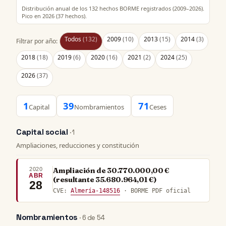
Distribución anual de los 132 hechos BORME registrados (2009–2026).
Pico en 2026 (37 hechos).
Todos
(132)
2009
(10)
2013
(15)
2014
(3)
Filtrar por año:
2018
(18)
2019
(6)
2020
(16)
2021
(2)
2024
(25)
2026
(37)
1
39
71
Capital
Nombramientos
Ceses
Capital social
· 1
Ampliaciones, reducciones y constitución
2020
Ampliación de 30.770.000,00 €
ABR
(resultante 35.680.964,01 €)
28
CVE:
Almería-148516
· BORME PDF oficial
Nombramientos
· 6 de 54