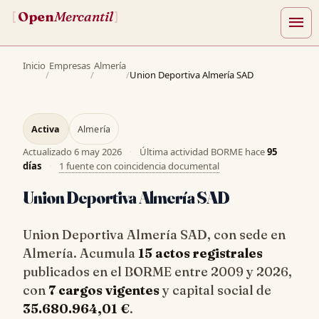
Open
Mercantil
[
]
menu
Inicio
Empresas
Almería
/
/
/
Union Deportiva Almería SAD
Activa
Almería
Actualizado
6 may 2026
·
Última actividad BORME hace
95
días
·
1 fuente con coincidencia documental
Union Deportiva Almería SAD
Union Deportiva Almería SAD, con sede en
Almería. Acumula
15 actos registrales
publicados en el BORME entre 2009 y 2026,
con
7 cargos vigentes
y capital social de
35.680.964,01 €
.