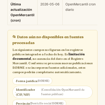
Última
2026-05-06
OpenMercantil cron
H
actualización
diario
OpenMercantil
(cron)
📂
Datos aún no disponibles en fuentes
procesadas
Los siguientes campos no figuran en los registros
públicos integrados a fecha de hoy. Es
limitación
documental
, no ausencia del dato en el Registro
Mercantil. Conforme se procesen nuevas publicaciones
BORME o se incorporen fuentes adicionales, estos
campos podrán completarse automáticamente.
·
Forma jurídica
(BORME)
Identificador
(Consolidación OpenMercantil de
·
fuentes públicas)
(CIF/NIF)
·
Provincia
(Domicilio social BORME)