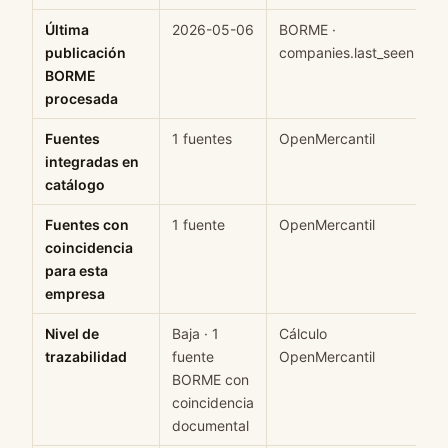
Última
2026-05-06
BORME ·
H
publicación
companies.last_seen
BORME
procesada
Fuentes
1 fuentes
OpenMercantil
H
integradas en
catálogo
Fuentes con
1 fuente
OpenMercantil
H
coincidencia
para esta
empresa
Nivel de
Baja · 1
Cálculo
M
trazabilidad
fuente
OpenMercantil
BORME con
coincidencia
documental