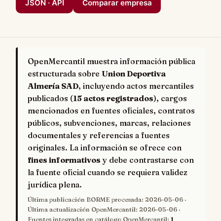
JSON · API
Comparar empresa
OpenMercantil muestra información pública
estructurada sobre
Union Deportiva
Almería SAD
, incluyendo actos mercantiles
publicados (
15 actos registrados
), cargos
mencionados en fuentes oficiales, contratos
públicos, subvenciones, marcas, relaciones
documentales y referencias a fuentes
originales. La información se ofrece con
fines informativos
y debe contrastarse con
la fuente oficial cuando se requiera validez
jurídica plena.
Última publicación BORME procesada:
2026-05-06
·
Última actualización OpenMercantil:
2026-05-06
·
Fuentes integradas en catálogo OpenMercantil:
1