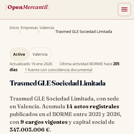
Open
Mercantil
[
]
menu
Inicio
Empresas
Valencia
/
/
/
Trasmed GLE Sociedad Limitada
Activa
Valencia
Actualizado
16 ene 2026
·
Última actividad BORME hace
205
días
·
1 fuente con coincidencia documental
Trasmed GLE Sociedad Limitada
Trasmed GLE Sociedad Limitada, con sede
en Valencia. Acumula
14 actos registrales
publicados en el BORME entre 2021 y 2026,
con
9 cargos vigentes
y capital social de
347.003.006 €
.