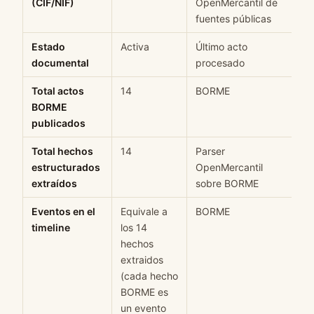
(CIF/NIF)
OpenMercantil de
fuentes públicas
Estado
Activa
Último acto
M
documental
procesado
Total actos
14
BORME
H
BORME
publicados
Total hechos
14
Parser
H
estructurados
OpenMercantil
extraídos
sobre BORME
Eventos en el
Equivale a
BORME
H
timeline
los 14
hechos
extraidos
(cada hecho
BORME es
un evento