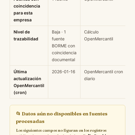
coincidencia
para esta
empresa
Nivel de
Baja · 1
Cálculo
M
trazabilidad
fuente
OpenMercantil
BORME con
coincidencia
documental
Última
2026-01-16
OpenMercantil cron
H
actualización
diario
OpenMercantil
(cron)
📂
Datos aún no disponibles en fuentes
procesadas
Los siguientes campos no figuran en los registros