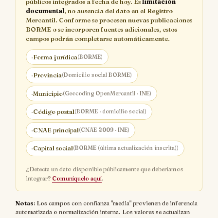
públicos integrados a fecha de hoy. Es
limitación
documental
, no ausencia del dato en el Registro
Mercantil. Conforme se procesen nuevas publicaciones
BORME o se incorporen fuentes adicionales, estos
campos podrán completarse automáticamente.
·
Forma jurídica
(BORME)
·
Provincia
(Domicilio social BORME)
·
Municipio
(Geocoding OpenMercantil · INE)
·
Código postal
(BORME · domicilio social)
·
CNAE principal
(CNAE 2009 · INE)
·
Capital social
(BORME (última actualización inscrita))
¿Detecta un dato disponible públicamente que deberíamos
integrar?
Comuníquelo aquí
.
Notas
: Los campos con confianza "media" provienen de inferencia
automatizada o normalización interna. Los valores se actualizan