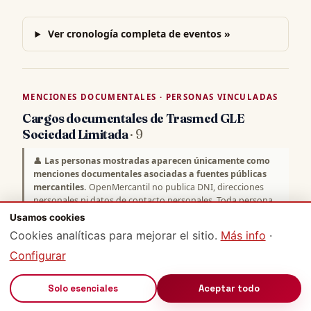
Ver cronología completa de eventos »
MENCIONES DOCUMENTALES · PERSONAS VINCULADAS
Cargos documentales de Trasmed GLE
Sociedad Limitada
· 9
👤
Las personas mostradas aparecen únicamente como
menciones documentales asociadas a fuentes públicas
mercantiles.
OpenMercantil no publica DNI, direcciones
personales ni datos de contacto personales. Toda persona
puede solicitar rectificación en el
canal de rectificación
Usamos cookies
(plazo 48-72h) o ejercer derechos RGPD en
protección de
Cookies analíticas para mejorar el sitio.
Más info
·
datos
.
Configurar
Personas con cargo directivo o de representación inscrito en
el Registro Mercantil para
Trasmed GLE Sociedad
🔊
Solo esenciales
Aceptar todo
Limitada
. Útil para identificar interlocutores oficiales,
verificar la firma jurídica de contratos y due diligence. Bajo