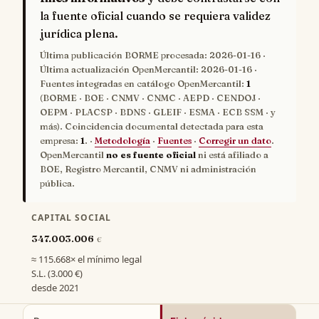
la fuente oficial cuando se requiera validez
jurídica plena.
Última publicación BORME procesada:
2026-01-16
·
Última actualización OpenMercantil:
2026-01-16
·
Fuentes integradas en catálogo OpenMercantil:
1
(BORME · BOE · CNMV · CNMC · AEPD · CENDOJ ·
OEPM · PLACSP · BDNS · GLEIF · ESMA · ECB SSM · y
más). Coincidencia documental detectada para esta
empresa:
1
. ·
Metodología
·
Fuentes
·
Corregir un dato
.
OpenMercantil
no es fuente oficial
ni está afiliado a
BOE, Registro Mercantil, CNMV ni administración
pública.
CAPITAL SOCIAL
347.003.006
€
≈ 115.668× el mínimo legal
S.L. (3.000 €)
desde 2021