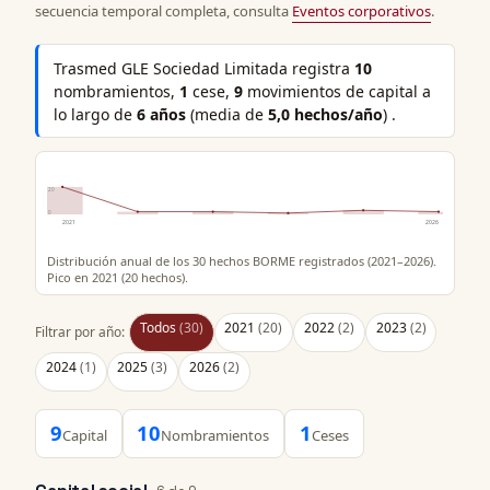
secuencia temporal completa, consulta
Eventos corporativos
.
Trasmed GLE Sociedad Limitada registra
10
nombramientos,
1
cese,
9
movimientos de capital a
lo largo de
6 años
(media de
5,0 hechos/año
) .
20
0
2021
2026
Distribución anual de los 30 hechos BORME registrados (2021–2026).
Pico en 2021 (20 hechos).
Todos
(30)
2021
(20)
2022
(2)
2023
(2)
Filtrar por año:
2024
(1)
2025
(3)
2026
(2)
9
10
1
Capital
Nombramientos
Ceses