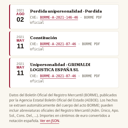
2021
Perdida unipersonalidad · Perdida
AGO
CVE:
BORME-A-2021-146-46
· BORME PDF
02
oficial
2021
Constitución
MAY
CVE:
BORME-A-2021-87-46
· BORME PDF
11
oficial
2021
Unipersonalidad · GRIMALDI
MAY
LOGISTICA ESPAÑA SL
11
CVE:
BORME-A-2021-87-46
· BORME PDF
oficial
Datos del Boletín Oficial del Registro Mercantil (BORME), publicados
por la Agencia Estatal Boletín Oficial del Estado (AEBOE). Los hechos
se extraen automáticamente del cuerpo del acto BORME; pueden
incluir abreviaturas oficiales del Registro Mercantil (Adm. Único, Apo.
Sol., Cons. Del., …). Importes en céntimos de euro convertidos a
notación española.
Ver en JSON
.