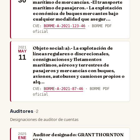
marítimo de mercancías. -El transporte
marítimo de pasajeros. - La explotación
económica de buques mercantes bajo
cualquier modalidad que asegur…
CVE:
BORME-A-2021-123-46
· BORME PDF
oficial
2021
Objeto social: a).- La explotación de
MAY
líneas regulares o discrecionales,
11
consignaciones y fletamentos
marítimos, aéreos y terrestres de
pasajeros y mercancías con buques,
aviones, autobuses y camiones propios o
alq…
CVE:
BORME-A-2021-87-46
· BORME PDF
oficial
Auditores
· 2
Designaciones de auditor de cuentas
2025
Auditor designado: GRANT THORNTON
ENE