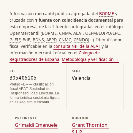
Información mercantil pública agregada del
BORME
y
cruzada con
1 fuente con coincidencia documental
para
esta empresa, de las 1 fuentes integradas en el catálogo
OpenMercantil (
BORME
,
CNMV
,
AEAT
,
OEPM
/
EUIPO
/
EPO
,
GLEIF
, BdE,
BDNS
,
AEPD
,
CNMC
,
CENDOJ
…). Identificador
fiscal verificable en la
consulta
NIF
de la AEAT
y la
información mercantil oficial en el
Colegio de
Registradores de España
.
Metodología y verificación →
CIF
SEDE
Valencia
B05405105
Prefijo «B» — clasificación
fiscal AEAT: Sociedad de
Responsabilidad Limitada. La
forma jurídica societaria figura
en el Registro Mercantil.
PRESIDENTE
AUDITOR
Grimaldi Emanuele
Grant Thornton,
S.L.P.