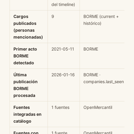
del timeline)
Cargos
9
BORME (current +
H
publicados
histórico)
(personas
mencionadas)
Primer acto
2021-05-11
BORME
H
BORME
detectado
Última
2026-01-16
BORME ·
H
publicación
companies.last_seen
BORME
procesada
Fuentes
1 fuentes
OpenMercantil
H
integradas en
catálogo
Fuentes con
1 fuente
OpenMercantil
H