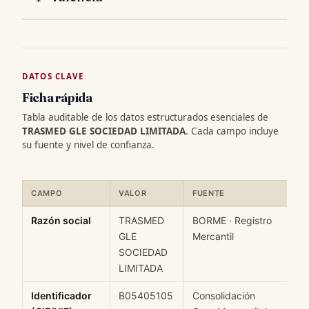
DATOS CLAVE
Ficha rápida
Tabla auditable de los datos estructurados esenciales de
TRASMED GLE SOCIEDAD LIMITADA
. Cada campo incluye
su fuente y nivel de confianza.
CAMPO
VALOR
FUENTE
C
Ficha rápida de datos estructurados de TRASMED GLE SOCIEDAD
Razón social
TRASMED
BORME · Registro
H
GLE
Mercantil
SOCIEDAD
LIMITADA
Identificador
B05405105
Consolidación
M