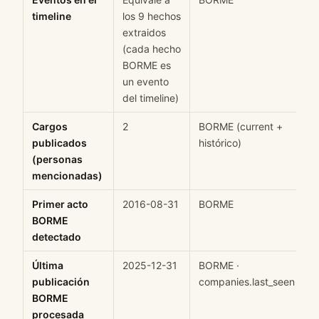
timeline
los 9 hechos
extraidos
(cada hecho
BORME es
un evento
del timeline)
Cargos
2
BORME (current +
H
publicados
histórico)
(personas
mencionadas)
Primer acto
2016-08-31
BORME
H
BORME
detectado
Última
2025-12-31
BORME ·
H
publicación
companies.last_seen
BORME
procesada