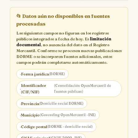
📂
Datos aún no disponibles en fuentes
procesadas
Los siguientes campos no figuran en los registros
públicos integrados a fecha de hoy. Es
limitación
documental
, no ausencia del dato en el Registro
Mercantil. Conforme se procesen nuevas publicaciones
BORME o se incorporen fuentes adicionales, estos
campos podrán completarse automáticamente.
·
Forma jurídica
(BORME)
Identificador
(Consolidación OpenMercantil de
·
fuentes públicas)
(CIF/NIF)
·
Provincia
(Domicilio social BORME)
·
Municipio
(Geocoding OpenMercantil · INE)
·
Código postal
(BORME · domicilio social)