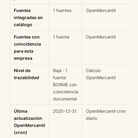
Fuentes
1 fuentes
OpenMercantil
H
integradas en
catálogo
Fuentes con
1 fuente
OpenMercantil
H
coincidencia
para esta
empresa
Nivel de
Baja · 1
Cálculo
M
trazabilidad
fuente
OpenMercantil
BORME con
coincidencia
documental
Última
2025-12-31
OpenMercantil cron
H
actualización
diario
OpenMercantil
(cron)