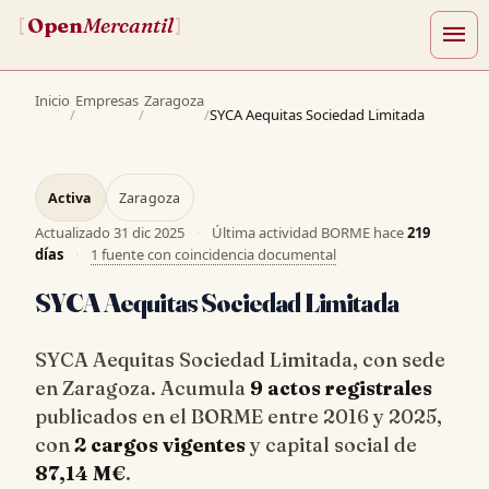
Open
Mercantil
[
]
menu
Inicio
Empresas
Zaragoza
/
/
/
SYCA Aequitas Sociedad Limitada
Activa
Zaragoza
Actualizado
31 dic 2025
·
Última actividad BORME hace
219
días
·
1 fuente con coincidencia documental
SYCA Aequitas Sociedad Limitada
SYCA Aequitas Sociedad Limitada, con sede
en Zaragoza. Acumula
9 actos registrales
publicados en el BORME entre 2016 y 2025,
con
2 cargos vigentes
y capital social de
87,14 M€
.