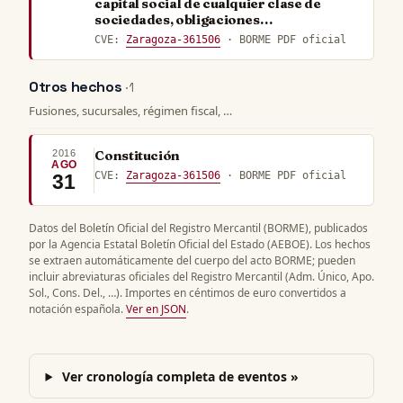
capital social de cualquier clase de
sociedades, obligaciones…
CVE:
Zaragoza-361506
· BORME PDF oficial
Otros hechos
· 1
Fusiones, sucursales, régimen fiscal, …
2016
Constitución
AGO
CVE:
Zaragoza-361506
· BORME PDF oficial
31
Datos del Boletín Oficial del Registro Mercantil (BORME), publicados
por la Agencia Estatal Boletín Oficial del Estado (AEBOE). Los hechos
se extraen automáticamente del cuerpo del acto BORME; pueden
incluir abreviaturas oficiales del Registro Mercantil (Adm. Único, Apo.
Sol., Cons. Del., …). Importes en céntimos de euro convertidos a
notación española.
Ver en JSON
.
Ver cronología completa de eventos »