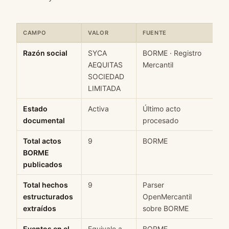
CAMPO
VALOR
FUENTE
C
Ficha rápida de datos estructurados de SYCA AEQUITAS SOCIED
Razón social
SYCA
BORME · Registro
H
AEQUITAS
Mercantil
SOCIEDAD
LIMITADA
Estado
Activa
Último acto
M
documental
procesado
Total actos
9
BORME
H
BORME
publicados
Total hechos
9
Parser
H
estructurados
OpenMercantil
extraídos
sobre BORME
Eventos en el
Equivale a
BORME
H