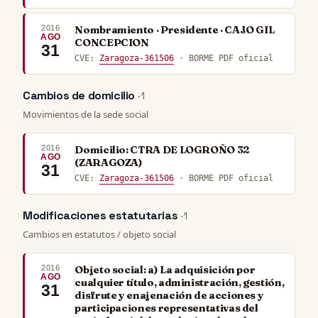
2016
Nombramiento · Presidente · CAJO GIL
AGO
CONCEPCION
31
CVE:
Zaragoza-361506
· BORME PDF oficial
Cambios de domicilio
· 1
Movimientos de la sede social
2016
Domicilio: CTRA DE LOGROÑO 32
AGO
(ZARAGOZA)
31
CVE:
Zaragoza-361506
· BORME PDF oficial
Modificaciones estatutarias
· 1
Cambios en estatutos / objeto social
2016
Objeto social: a) La adquisición por
AGO
cualquier título, administración, gestión,
31
disfrute y enajenación de acciones y
participaciones representativas del