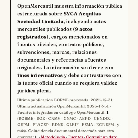
OpenMercantil muestra información pública
estructurada sobre
SYCA Aequitas
Sociedad Limitada
, incluyendo actos
mercantiles publicados (
9 actos
registrados
), cargos mencionados en
fuentes oficiales, contratos públicos,
subvenciones, marcas, relaciones
documentales y referencias a fuentes
originales. La información se ofrece con
fines informativos
y debe contrastarse con
la fuente oficial cuando se requiera validez
jurídica plena.
Última publicación BORME procesada:
2025-12-31
·
Última actualización OpenMercantil:
2025-12-31
·
Fuentes integradas en catálogo OpenMercantil:
1
(BORME · BOE · CNMV · CNMC · AEPD · CENDOJ ·
OEPM · PLACSP · BDNS · GLEIF · ESMA · ECB SSM · y
más). Coincidencia documental detectada para esta
empresa:
1
. ·
Metodología
·
Fuentes
·
Corregir un dato
.