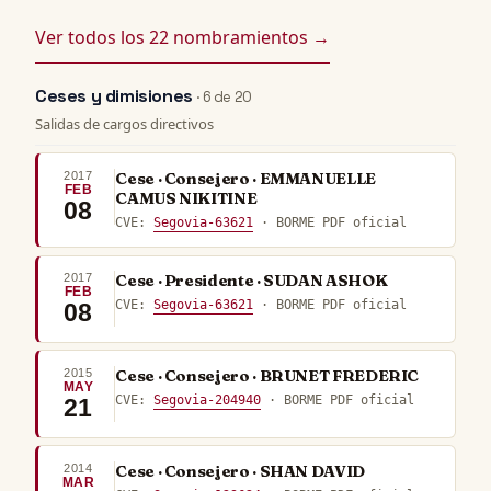
Ver todos los 22 nombramientos →
Ceses y dimisiones
· 6 de 20
Salidas de cargos directivos
2017
Cese · Consejero · EMMANUELLE
FEB
CAMUS NIKITINE
08
CVE:
Segovia-63621
· BORME PDF oficial
2017
Cese · Presidente · SUDAN ASHOK
FEB
CVE:
Segovia-63621
· BORME PDF oficial
08
2015
Cese · Consejero · BRUNET FREDERIC
MAY
CVE:
Segovia-204940
· BORME PDF oficial
21
2014
Cese · Consejero · SHAN DAVID
MAR