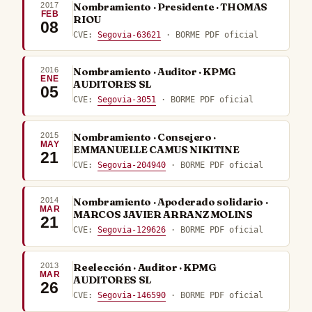
2017
Nombramiento · Presidente · THOMAS
FEB
RIOU
08
CVE:
Segovia-63621
· BORME PDF oficial
2016
Nombramiento · Auditor · KPMG
ENE
AUDITORES SL
05
CVE:
Segovia-3051
· BORME PDF oficial
2015
Nombramiento · Consejero ·
MAY
EMMANUELLE CAMUS NIKITINE
21
CVE:
Segovia-204940
· BORME PDF oficial
2014
Nombramiento · Apoderado solidario ·
MAR
MARCOS JAVIER ARRANZ MOLINS
21
CVE:
Segovia-129626
· BORME PDF oficial
2013
Reelección · Auditor · KPMG
MAR
AUDITORES SL
26
CVE:
Segovia-146590
· BORME PDF oficial