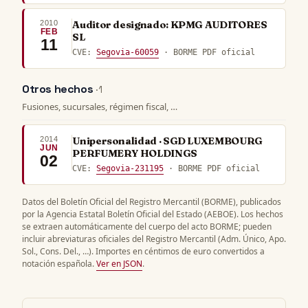
2010
Auditor designado: KPMG AUDITORES
FEB
SL
11
CVE:
Segovia-60059
· BORME PDF oficial
Otros hechos
· 1
Fusiones, sucursales, régimen fiscal, …
2014
Unipersonalidad · SGD LUXEMBOURG
JUN
PERFUMERY HOLDINGS
02
CVE:
Segovia-231195
· BORME PDF oficial
Datos del Boletín Oficial del Registro Mercantil (BORME), publicados
por la Agencia Estatal Boletín Oficial del Estado (AEBOE). Los hechos
se extraen automáticamente del cuerpo del acto BORME; pueden
incluir abreviaturas oficiales del Registro Mercantil (Adm. Único, Apo.
Sol., Cons. Del., …). Importes en céntimos de euro convertidos a
notación española.
Ver en JSON
.