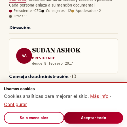
Cada persona enlaza a su mención documental.
Presidente · CEO
Consejeros · 12
Apoderados · 2
Otros · 1
Dirección
SUDAN ASHOK
SA
PRESIDENTE
desde 8 febrero 2017
Consejo de administración
· 12
Usamos cookies
EMMANUELLE CAMUS NIKITINE
Cookies analíticas para mejorar el sitio.
Más info
·
EC
CONSEJERO
Configurar
desde 8 febrero 2017
🔊
Solo esenciales
Aceptar todo
BRUNET FREDERIC