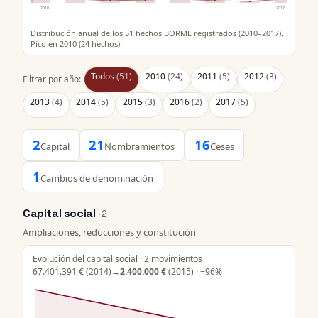
0
2010
2017
Distribución anual de los 51 hechos BORME registrados (2010–2017).
Pico en 2010 (24 hechos).
Todos
(51)
2010
(24)
2011
(5)
2012
(3)
Filtrar por año:
2013
(4)
2014
(5)
2015
(3)
2016
(2)
2017
(5)
2
21
16
Capital
Nombramientos
Ceses
1
Cambios de denominación
Capital social
· 2
Ampliaciones, reducciones y constitución
Evolución del capital social · 2 movimientos
67.401.391 €
(2014)
→
2.400.000 €
(2015) · −96%