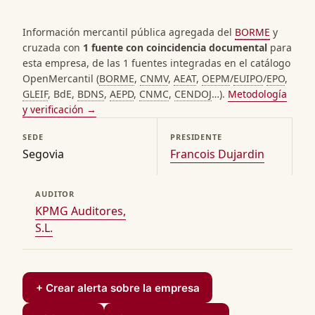
Información mercantil pública agregada del
BORME
y
cruzada con
1 fuente con coincidencia documental
para
esta empresa, de las 1 fuentes integradas en el catálogo
OpenMercantil (
BORME
,
CNMV
,
AEAT
,
OEPM
/
EUIPO
/
EPO
,
GLEIF
, BdE,
BDNS
,
AEPD
,
CNMC
,
CENDOJ
…).
Metodología
y verificación →
SEDE
PRESIDENTE
Segovia
Francois Dujardin
AUDITOR
KPMG Auditores,
S.L.
+ Crear alerta sobre la empresa