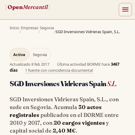
Open
Mercantil
[
]
menu
Inicio
Empresas
Segovia
/
/
/
SGD Inversiones Vidrieras Spain, S.L.
Activa
Segovia
Actualizado
8 feb 2017
·
Última actividad BORME hace
3467
días
·
1 fuente con coincidencia documental
SGD Inversiones Vidrieras Spain
S.L.
SGD Inversiones Vidrieras Spain, S.L., con
sede en Segovia. Acumula
30 actos
registrales
publicados en el BORME entre
2010 y 2017, con
20 cargos vigentes
y
capital social de
2,40 M€
.