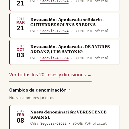
CVE:
Segovia-129624
· BORME PDF oficial
21
2014
Revocación · Apoderado solidario ·
MAR
GUTIERREZ SOLANA SABRINA
21
CVE:
Segovia-129624
· BORME PDF oficial
2012
Revocación · Apoderado · DE ANDRES
OCT
ARRANZ, LUIS ANTONIO
03
CVE:
Segovia-403854
· BORME PDF oficial
Ver todos los 20 ceses y dimisiones →
Cambios de denominación
· 1
Nuevos nombres jurídicos
2017
Nueva denominación: VERESCENCE
FEB
SPAIN SL
08
CVE:
Segovia-63622
· BORME PDF oficial