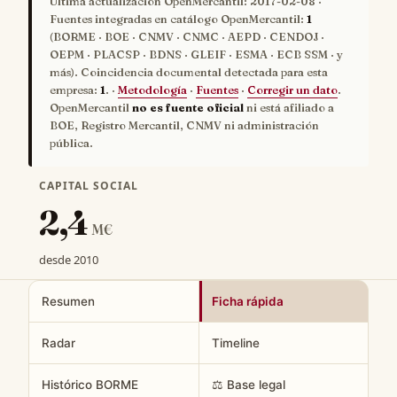
Última actualización OpenMercantil:
2017-02-08
·
Fuentes integradas en catálogo OpenMercantil:
1
(BORME · BOE · CNMV · CNMC · AEPD · CENDOJ ·
OEPM · PLACSP · BDNS · GLEIF · ESMA · ECB SSM · y
más). Coincidencia documental detectada para esta
empresa:
1
. ·
Metodología
·
Fuentes
·
Corregir un dato
.
OpenMercantil
no es fuente oficial
ni está afiliado a
BOE, Registro Mercantil, CNMV ni administración
pública.
CAPITAL SOCIAL
2,4
M€
desde 2010
Resumen
Ficha rápida
Radar
Timeline
Histórico BORME
⚖️ Base legal