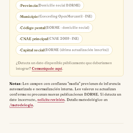
·
Provincia
(Domicilio social BORME)
·
Municipio
(Geocoding OpenMercantil · INE)
·
Código postal
(BORME · domicilio social)
·
CNAE principal
(CNAE 2009 · INE)
·
Capital social
(BORME (última actualización inscrita))
¿Detecta un dato disponible públicamente que deberíamos
integrar?
Comuníquelo aquí
.
Notas
: Los campos con confianza "media" provienen de inferencia
automatizada o normalización interna. Los valores se actualizan
conforme se procesan nuevas publicaciones BORME. Si detecta un
dato incorrecto,
solicite revisión
. Detalle metodológico en
/metodologia
.