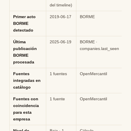
del timeline)
Primer acto
2019-06-17
BORME
Hi
BORME
detectado
Última
2025-06-19
BORME ·
Hi
publicación
companies.last_seen
BORME
procesada
Fuentes
1 fuentes
OpenMercantil
Hi
integradas en
catálogo
Fuentes con
1 fuente
OpenMercantil
Hi
coincidencia
para esta
empresa
Nivel de
Baja · 1
Cálculo
M