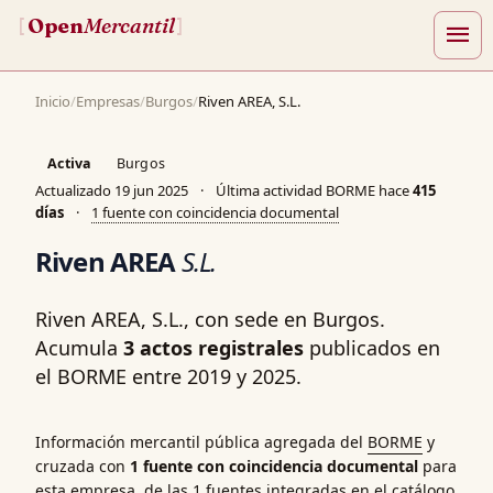
Open
Mercantil
[
]
menu
Inicio
/
Empresas
/
Burgos
/
Riven AREA, S.L.
Activa
Burgos
Actualizado
19 jun 2025
·
Última actividad BORME hace
415
días
·
1 fuente con coincidencia documental
Riven AREA
S.L.
Riven AREA, S.L., con sede en Burgos.
Acumula
3 actos registrales
publicados en
el BORME entre 2019 y 2025.
Información mercantil pública agregada del
BORME
y
cruzada con
1 fuente con coincidencia documental
para
esta empresa, de las 1 fuentes integradas en el catálogo