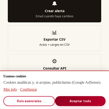
🔔
Crear alerta
Email cuando haya cambios
📊
Exportar CSV
Actos + cargos en CSV
⚙️
Consultar API
JSON estructurado
Usamos cookies
Cookies analíticas y, si aceptas, publicitarias (Google AdSense).
📋
Más info
·
Configurar
Añadir a lista
Solo esenciales
Aceptar todo
Cartera/seguimiento