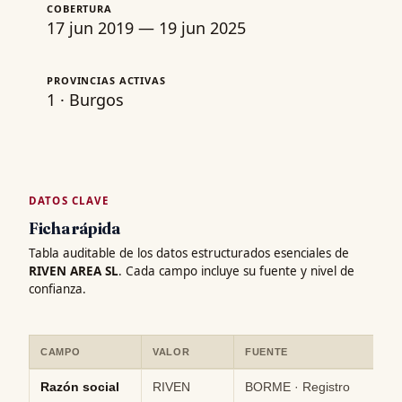
COBERTURA
17 jun 2019 — 19 jun 2025
PROVINCIAS ACTIVAS
1 · Burgos
DATOS CLAVE
Ficha rápida
Tabla auditable de los datos estructurados esenciales de
RIVEN AREA SL
. Cada campo incluye su fuente y nivel de
confianza.
CAMPO
VALOR
FUENTE
CO
Ficha rápida de datos estructurados de RIVEN AREA SL: campo, val
Razón social
RIVEN
BORME · Registro
Hi