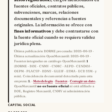
fuentes oficiales, contratos públicos,
subvenciones, marcas, relaciones
documentales y referencias a fuentes
originales. La información se ofrece con
fines informativos
y debe contrastarse con
la fuente oficial cuando se requiera validez
jurídica plena.
Última publicación BORME procesada:
2025-06-19
·
Última actualización OpenMercantil:
2025-06-19
·
Fuentes integradas en catálogo OpenMercantil:
1
(BORME · BOE · CNMV · CNMC · AEPD · CENDOJ ·
OEPM · PLACSP · BDNS · GLEIF · ESMA · ECB SSM · y
más). Coincidencia documental detectada para esta
empresa:
1
. ·
Metodología
·
Fuentes
·
Corregir un dato
.
OpenMercantil
no es fuente oficial
ni está afiliado a
BOE, Registro Mercantil, CNMV ni administración
pública.
CAPITAL SOCIAL