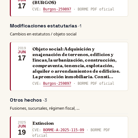
JUN
(BURGOS)
17
CVE:
Burgos-259897
· BORME PDF oficial
Modificaciones estatutarias
· 1
Cambios en estatutos / objeto social
2019
Objeto social: Adquisición y
JUN
enajenación de terrenos, edificios y
17
fincas, la urbanización, construcción,
compraventa, tenencia, explotación,
alquiler o arrendamientos de edificios.
La promoción inmobiliaria. Consti…
CVE:
Burgos-259897
· BORME PDF oficial
Otros hechos
· 3
Fusiones, sucursales, régimen fiscal, …
2025
Extincion
JUN
CVE:
BORME-A-2025-115-09
· BORME PDF
19
oficial