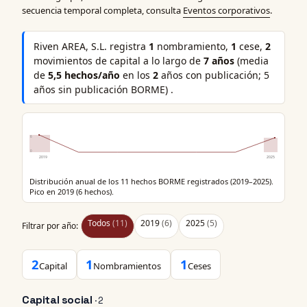
secuencia temporal completa, consulta
Eventos corporativos
.
Riven AREA, S.L. registra
1
nombramiento,
1
cese,
2
movimientos de capital a lo largo de
7 años
(media
de
5,5 hechos/año
en los
2
años con publicación; 5
años sin publicación BORME) .
6
0
2019
2025
Distribución anual de los 11 hechos BORME registrados (2019–2025).
Pico en 2019 (6 hechos).
Todos
(11)
2019
(6)
2025
(5)
Filtrar por año:
2
1
1
Capital
Nombramientos
Ceses
Capital social
· 2