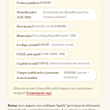
·
Forma jurídica
(BORME)
Identificador
(Consolidación OpenMercantil de
·
fuentes públicas)
(CIF/NIF)
·
Provincia
(Domicilio social BORME)
·
Municipio
(Geocoding OpenMercantil · INE)
·
Código postal
(BORME · domicilio social)
·
CNAE principal
(CNAE 2009 · INE)
·
Capital social
(BORME (última actualización inscrita))
Cargos publicados (personas
(BORME (current +
·
histórico))
mencionadas)
¿Detecta un dato disponible públicamente que deberíamos
integrar?
Comuníquelo aquí
.
Notas
: Los campos con confianza "media" provienen de inferencia
automatizada o normalización interna. Los valores se actualizan