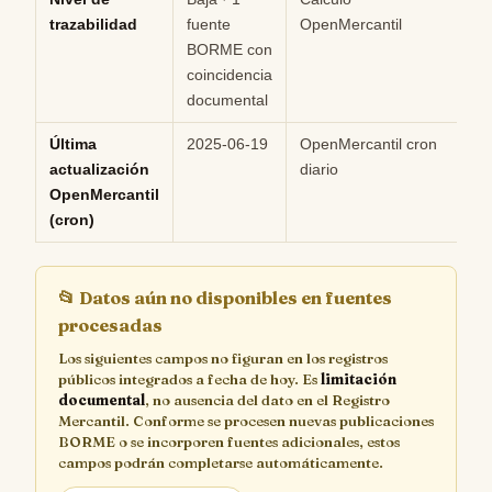
trazabilidad
fuente
OpenMercantil
BORME con
coincidencia
documental
Última
2025-06-19
OpenMercantil cron
Hi
actualización
diario
OpenMercantil
(cron)
📂
Datos aún no disponibles en fuentes
procesadas
Los siguientes campos no figuran en los registros
públicos integrados a fecha de hoy. Es
limitación
documental
, no ausencia del dato en el Registro
Mercantil. Conforme se procesen nuevas publicaciones
BORME o se incorporen fuentes adicionales, estos
campos podrán completarse automáticamente.