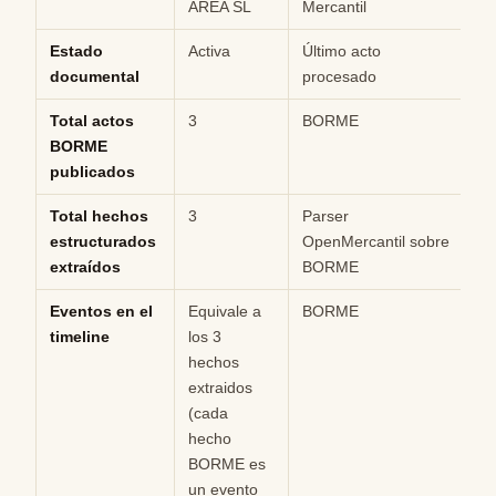
AREA SL
Mercantil
Estado
Activa
Último acto
M
documental
procesado
Total actos
3
BORME
Hi
BORME
publicados
Total hechos
3
Parser
Hi
estructurados
OpenMercantil sobre
extraídos
BORME
Eventos en el
Equivale a
BORME
Hi
timeline
los 3
hechos
extraidos
(cada
hecho
BORME es
un evento