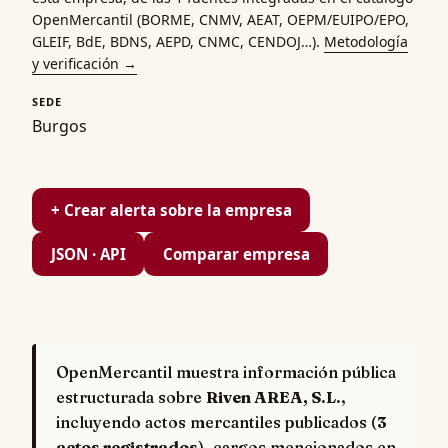
OpenMercantil (
BORME
,
CNMV
,
AEAT
,
OEPM
/
EUIPO
/
EPO
,
GLEIF
, BdE,
BDNS
,
AEPD
,
CNMC
,
CENDOJ
…).
Metodología
y verificación →
SEDE
Burgos
+ Crear alerta sobre la empresa
JSON · API
Comparar empresa
OpenMercantil muestra información pública
estructurada sobre
Riven AREA, S.L.
,
incluyendo actos mercantiles publicados (
3
actos registrados
), cargos mencionados en