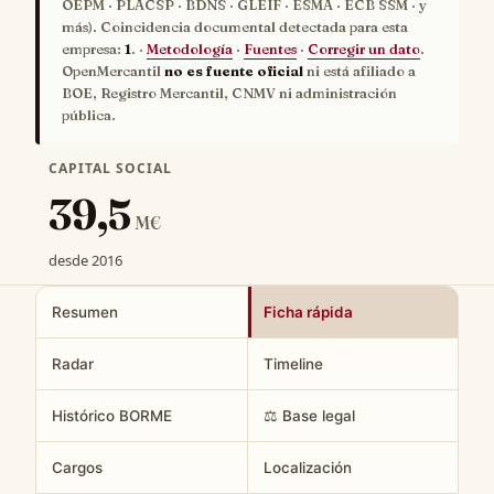
OEPM · PLACSP · BDNS · GLEIF · ESMA · ECB SSM · y
más). Coincidencia documental detectada para esta
empresa:
1
. ·
Metodología
·
Fuentes
·
Corregir un dato
.
OpenMercantil
no es fuente oficial
ni está afiliado a
BOE, Registro Mercantil, CNMV ni administración
pública.
CAPITAL SOCIAL
39,5
M€
desde 2016
Resumen
Ficha rápida
Radar
Timeline
Histórico BORME
⚖️ Base legal
Cargos
Localización