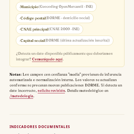
·
Municipio
(Geocoding OpenMercantil · INE)
·
Código postal
(BORME · domicilio social)
·
CNAE principal
(CNAE 2009 · INE)
·
Capital social
(BORME (última actualización inscrita))
¿Detecta un dato disponible públicamente que deberíamos
integrar?
Comuníquelo aquí
.
Notas
: Los campos con confianza "media" provienen de inferencia
automatizada o normalización interna. Los valores se actualizan
conforme se procesan nuevas publicaciones BORME. Si detecta un
dato incorrecto,
solicite revisión
. Detalle metodológico en
/metodologia
.
INDICADORES DOCUMENTALES