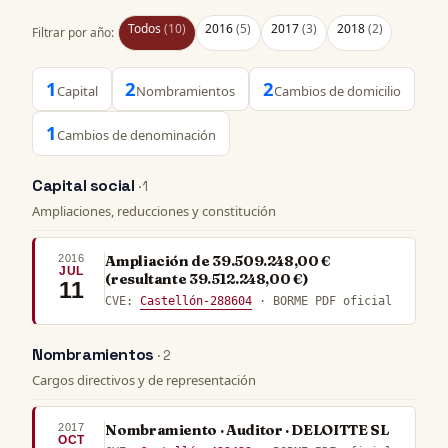
Todos
(10)
2016
(5)
2017
(3)
2018
(2)
Filtrar por año:
1
2
2
Capital
Nombramientos
Cambios de domicilio
1
Cambios de denominación
Capital social
· 1
Ampliaciones, reducciones y constitución
2016
Ampliación de 39.509.248,00 €
JUL
(resultante 39.512.248,00 €)
11
CVE:
Castellón-288604
· BORME PDF oficial
Nombramientos
· 2
Cargos directivos y de representación
2017
Nombramiento · Auditor · DELOITTE SL
OCT