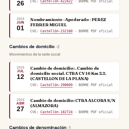
CVE:
Castellón-422422
· BORME PDF oficial
26
2016
Nombramiento · Apoderado · PEREZ
JUN
FERRER MIGUEL
01
CVE:
Castellón-232160
· BORME PDF oficial
Cambios de domicilio
· 2
Movimientos de la sede social
2016
Cambio de domicilio: . Cambio de
JUL
domicilio social. CTRA CV 16 Km 2.2.
12
(CASTELLON DE LA PLANA)
CVE:
Castellón-290609
· BORME PDF oficial
2016
Cambio de domicilio: CTRA ALCORA S/N
ABR
(ALMAZORA)
27
CVE:
Castellón-182724
· BORME PDF oficial
Cambios de denominación
· 1