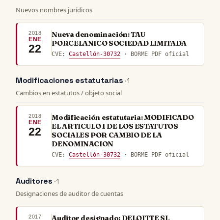
Nuevos nombres jurídicos
2018
Nueva denominación: TAU
ENE
PORCELANICO SOCIEDAD LIMITADA
22
CVE:
Castellón-30732
· BORME PDF oficial
Modificaciones estatutarias
· 1
Cambios en estatutos / objeto social
2018
Modificación estatutaria: MODIFICADO
ENE
EL ARTICULO 1 DE LOS ESTATUTOS
22
SOCIALES POR CAMBIO DE LA
DENOMINACION
CVE:
Castellón-30732
· BORME PDF oficial
Auditores
· 1
Designaciones de auditor de cuentas
2017
Auditor designado: DELOITTE SL