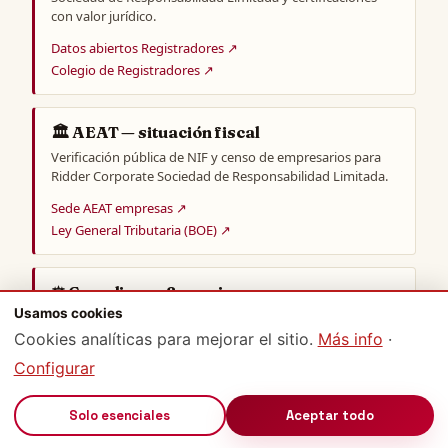
con valor jurídico.
Datos abiertos Registradores ↗
Colegio de Registradores ↗
🏛️ AEAT — situación fiscal
Verificación pública de NIF y censo de empresarios para
Ridder Corporate Sociedad de Responsabilidad Limitada.
Sede AEAT empresas ↗
Ley General Tributaria (BOE) ↗
⚖️ Compliance & sanciones
Usamos cookies
Antecedentes administrativos, sentencias y listas
internacionales sobre Ridder Corporate Sociedad de
Cookies analíticas para mejorar el sitio.
Más info
·
Responsabilidad Limitada.
Configurar
Buscador oficial CENDOJ (Poder Judicial) ↗
OpenSanctions ↗
🔊
Solo esenciales
Aceptar todo
CNMC · Competencia ↗