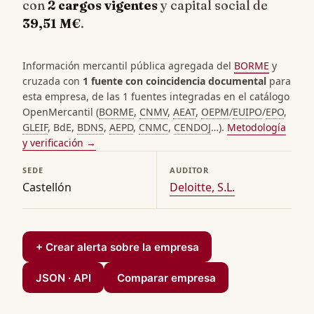
con
2 cargos vigentes
y capital social de
39,51 M€
.
Información mercantil pública agregada del
BORME
y
cruzada con
1 fuente con coincidencia documental
para
esta empresa, de las 1 fuentes integradas en el catálogo
OpenMercantil (
BORME
,
CNMV
,
AEAT
,
OEPM
/
EUIPO
/
EPO
,
GLEIF
, BdE,
BDNS
,
AEPD
,
CNMC
,
CENDOJ
…).
Metodología
y verificación →
SEDE
AUDITOR
Castellón
Deloitte, S.L.
+ Crear alerta sobre la empresa
JSON · API
Comparar empresa