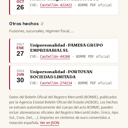
OCT
CVE:
Castellón-422422
· BORME PDF oficial
26
Otros hechos
· 2
Fusiones, sucursales, régimen fiscal, …
2017
Unipersonalidad · PAMESA GRUPO
ENE
EMPRESARIAL SL
27
CVE:
Castellón-44166
· BORME PDF oficial
2016
Unipersonalidad · PORTOVAN
JUN
SOCIEDAD LIMITADA
30
CVE:
Castellón-274214
· BORME PDF oficial
Datos del Boletín Oficial del Registro Mercantil (BORME), publicados
por la Agencia Estatal Boletín Oficial del Estado (AEBOE). Los hechos
se extraen automáticamente del cuerpo del acto BORME; pueden
incluir abreviaturas oficiales del Registro Mercantil (Adm. Único, Apo.
Sol., Cons. Del., …). Importes en céntimos de euro convertidos a
notación española.
Ver en JSON
.