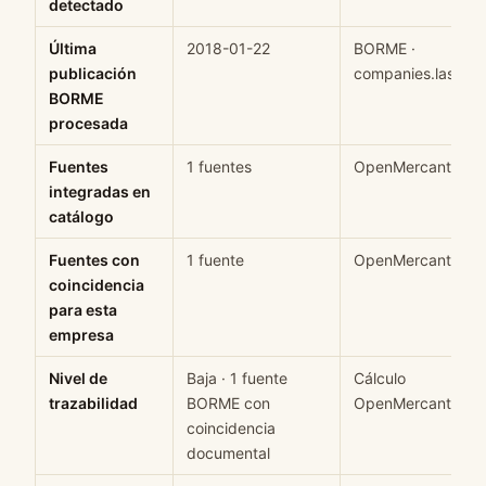
detectado
Última
2018-01-22
BORME ·
publicación
companies.last_se
BORME
procesada
Fuentes
1 fuentes
OpenMercantil
integradas en
catálogo
Fuentes con
1 fuente
OpenMercantil
coincidencia
para esta
empresa
Nivel de
Baja · 1 fuente
Cálculo
trazabilidad
BORME con
OpenMercantil
coincidencia
documental