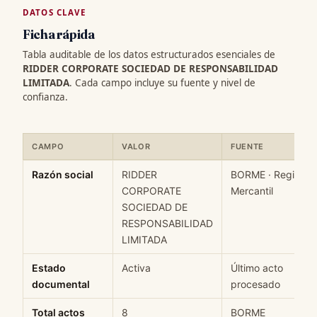
DATOS CLAVE
Ficha rápida
Tabla auditable de los datos estructurados esenciales de
RIDDER CORPORATE SOCIEDAD DE RESPONSABILIDAD
LIMITADA
. Cada campo incluye su fuente y nivel de
confianza.
CAMPO
VALOR
FUENTE
Ficha rápida de datos estructurados de RIDDER CORPORATE S
Razón social
RIDDER
BORME · Registro
CORPORATE
Mercantil
SOCIEDAD DE
RESPONSABILIDAD
LIMITADA
Estado
Activa
Último acto
documental
procesado
Total actos
8
BORME