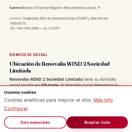
Fuente:
Boletin Oficial del Registro Mercantil
(sitio oficial ↗)
·
Licencia:
Condiciones BOE de reutilizacion (Ley 37/2007 y Real Decreto
1495/2011)
·
RD 1784/1996 (RRM) + Ley 37/2007
DOMICILIO SOCIAL
Ubicación de Renovalia WIND 2 Sociedad
Limitada
Renovalia WIND 2 Sociedad Limitada
tiene su domicilio
social inscrito en
Albacete
. El domicilio social determina la
jurisdicción competente y la nacionalidad jurídica de la
Usamos cookies
sociedad (
art. 9 LSC
). Mapa centrado en la capital de
Cookies analíticas para mejorar el sitio.
Más info
·
provincia — para la dirección exacta verifica en el Registro
Configurar
Mercantil.
🔊
Solo esenciales
Aceptar todo