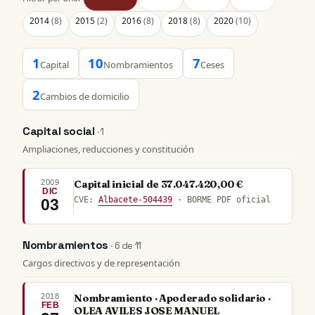
2014
(8)
2015
(2)
2016
(8)
2018
(8)
2020
(10)
1
10
7
Capital
Nombramientos
Ceses
2
Cambios de domicilio
Capital social
· 1
Ampliaciones, reducciones y constitución
2009
Capital inicial de 37.047.420,00 €
DIC
CVE:
Albacete-504439
· BORME PDF oficial
03
Nombramientos
· 6 de 11
Cargos directivos y de representación
2018
Nombramiento · Apoderado solidario ·
FEB
OLEA AVILES JOSE MANUEL