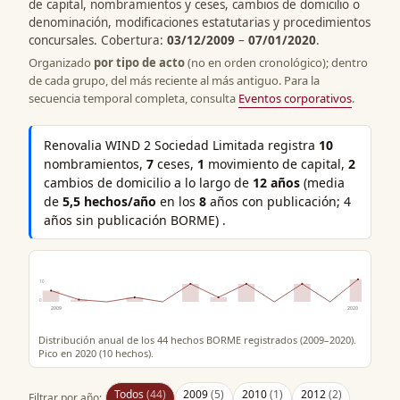
de capital, nombramientos y ceses, cambios de domicilio o
denominación, modificaciones estatutarias y procedimientos
concursales. Cobertura:
03/12/2009
–
07/01/2020
.
Organizado
por tipo de acto
(no en orden cronológico); dentro
de cada grupo, del más reciente al más antiguo. Para la
secuencia temporal completa, consulta
Eventos corporativos
.
Renovalia WIND 2 Sociedad Limitada registra
10
nombramientos,
7
ceses,
1
movimiento de capital,
2
cambios de domicilio a lo largo de
12 años
(media
de
5,5 hechos/año
en los
8
años con publicación; 4
años sin publicación BORME) .
10
0
2009
2020
Distribución anual de los 44 hechos BORME registrados (2009–2020).
Pico en 2020 (10 hechos).
Todos
(44)
2009
(5)
2010
(1)
2012
(2)
Filtrar por año: