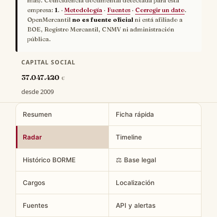
más). Coincidencia documental detectada para esta
empresa:
1
. ·
Metodología
·
Fuentes
·
Corregir un dato
.
OpenMercantil
no es fuente oficial
ni está afiliado a
BOE, Registro Mercantil, CNMV ni administración
pública.
CAPITAL SOCIAL
37.047.420
€
desde 2009
Resumen
Ficha rápida
Radar
Timeline
Histórico BORME
⚖️ Base legal
Cargos
Localización
Fuentes
API y alertas