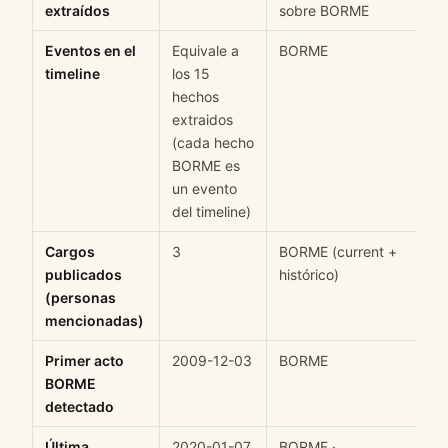
extraídos
sobre BORME
Eventos en el
Equivale a
BORME
H
timeline
los 15
hechos
extraidos
(cada hecho
BORME es
un evento
del timeline)
Cargos
3
BORME (current +
H
publicados
histórico)
(personas
mencionadas)
Primer acto
2009-12-03
BORME
H
BORME
detectado
Última
2020-01-07
BORME ·
H