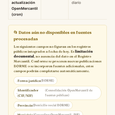
actualización
diario
OpenMercantil
(cron)
📂
Datos aún no disponibles en fuentes
procesadas
Los siguientes campos no figuran en los registros
públicos integrados a fecha de hoy. Es
limitación
documental
, no ausencia del dato en el Registro
Mercantil. Conforme se procesen nuevas publicaciones
BORME o se incorporen fuentes adicionales, estos
campos podrán completarse automáticamente.
·
Forma jurídica
(BORME)
Identificador
(Consolidación OpenMercantil de
·
fuentes públicas)
(CIF/NIF)
·
Provincia
(Domicilio social BORME)
·
Municipio
(Geocoding OpenMercantil · INE)