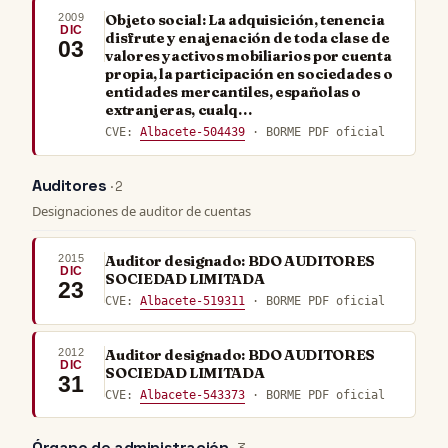
2009
Objeto social: La adquisición, tenencia
DIC
disfrute y enajenación de toda clase de
03
valores yactivos mobiliarios por cuenta
propia, la participación en sociedades o
entidades mercantiles, españolas o
extranjeras, cualq…
CVE:
Albacete-504439
· BORME PDF oficial
Auditores
· 2
Designaciones de auditor de cuentas
2015
Auditor designado: BDO AUDITORES
DIC
SOCIEDAD LIMITADA
23
CVE:
Albacete-519311
· BORME PDF oficial
2012
Auditor designado: BDO AUDITORES
DIC
SOCIEDAD LIMITADA
31
CVE:
Albacete-543373
· BORME PDF oficial
Órgano de administración