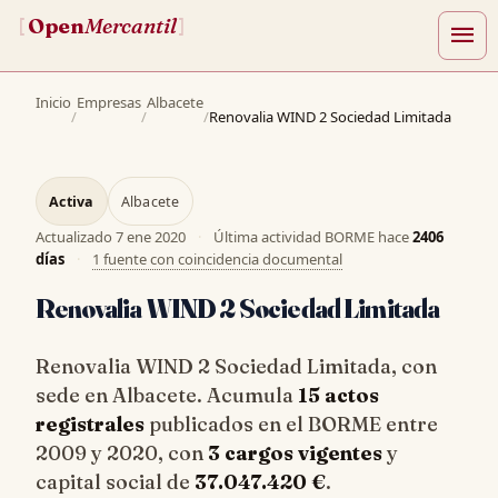
Open
Mercantil
[
]
menu
Inicio
Empresas
Albacete
/
/
/
Renovalia WIND 2 Sociedad Limitada
Activa
Albacete
Actualizado
7 ene 2020
·
Última actividad BORME hace
2406
días
·
1 fuente con coincidencia documental
Renovalia WIND 2 Sociedad Limitada
Renovalia WIND 2 Sociedad Limitada, con
sede en Albacete. Acumula
15 actos
registrales
publicados en el BORME entre
2009 y 2020, con
3 cargos vigentes
y
capital social de
37.047.420 €
.