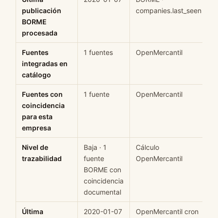
publicación
companies.last_seen
BORME
procesada
Fuentes
1 fuentes
OpenMercantil
H
integradas en
catálogo
Fuentes con
1 fuente
OpenMercantil
H
coincidencia
para esta
empresa
Nivel de
Baja · 1
Cálculo
M
trazabilidad
fuente
OpenMercantil
BORME con
coincidencia
documental
Última
2020-01-07
OpenMercantil cron
H