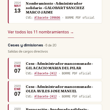
2014
Nombramiento · Administrador
MAY
solidario · GALOBART SANCHEZ
13
MARCO JAIME
CVE:
Albacete-199606
· BORME PDF oficial
Ver todos los 11 nombramientos →
Ceses y dimisiones
· 6 de 20
Salidas de cargos directivos
2020
Cese · Administrador mancomunado ·
ENE
GIL ACACIO MARIA DEL PILAR
07
CVE:
Albacete-2412
· BORME PDF oficial
2020
Cese · Administrador mancomunado ·
ENE
OLEA AVILES JOSE MANUEL
07
CVE:
Albacete-2412
· BORME PDF oficial
2020
Revocación · Apoderado solidario ·