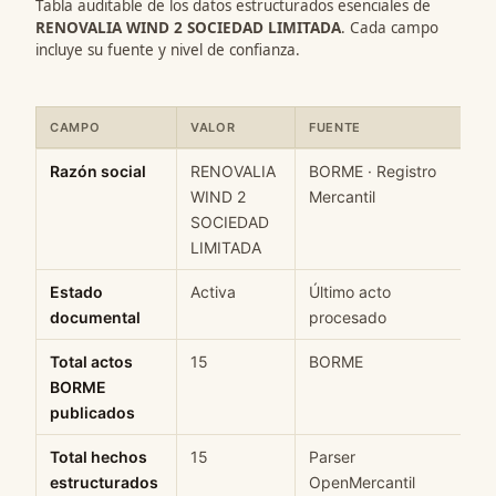
Tabla auditable de los datos estructurados esenciales de
RENOVALIA WIND 2 SOCIEDAD LIMITADA
. Cada campo
incluye su fuente y nivel de confianza.
CAMPO
VALOR
FUENTE
C
Ficha rápida de datos estructurados de RENOVALIA WIND 2 SOC
Razón social
RENOVALIA
BORME · Registro
H
WIND 2
Mercantil
SOCIEDAD
LIMITADA
Estado
Activa
Último acto
M
documental
procesado
Total actos
15
BORME
H
BORME
publicados
Total hechos
15
Parser
H
estructurados
OpenMercantil