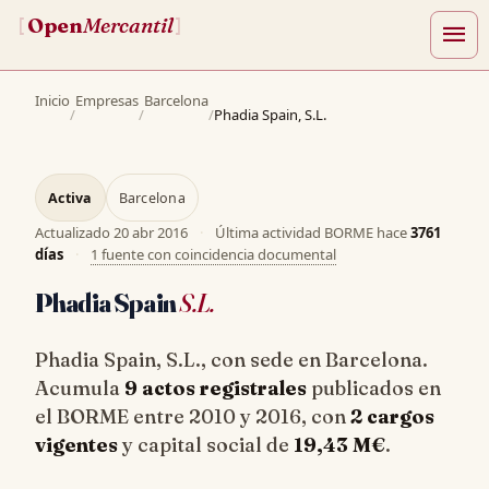
Open
Mercantil
[
]
menu
Inicio
Empresas
Barcelona
/
/
/
Phadia Spain, S.L.
Activa
Barcelona
Actualizado
20 abr 2016
·
Última actividad BORME hace
3761
días
·
1 fuente con coincidencia documental
Phadia Spain
S.L.
Phadia Spain, S.L., con sede en Barcelona.
Acumula
9 actos registrales
publicados en
el BORME entre 2010 y 2016, con
2 cargos
vigentes
y capital social de
19,43 M€
.