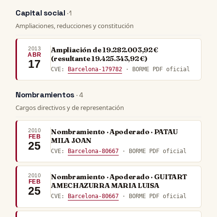
Capital social
· 1
Ampliaciones, reducciones y constitución
2013
Ampliación de 19.282.003,92 €
ABR
(resultante 19.425.343,92 €)
17
CVE:
Barcelona-179782
· BORME PDF oficial
Nombramientos
· 4
Cargos directivos y de representación
2010
Nombramiento · Apoderado · PATAU
FEB
MILA JOAN
25
CVE:
Barcelona-80667
· BORME PDF oficial
2010
Nombramiento · Apoderado · GUITART
FEB
AMECHAZURRA MARIA LUISA
25
CVE:
Barcelona-80667
· BORME PDF oficial