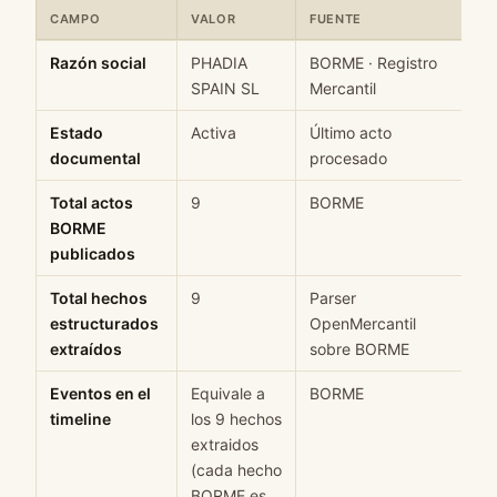
CAMPO
VALOR
FUENTE
C
Ficha rápida de datos estructurados de PHADIA SPAIN SL: campo
Razón social
PHADIA
BORME · Registro
H
SPAIN SL
Mercantil
Estado
Activa
Último acto
M
documental
procesado
Total actos
9
BORME
H
BORME
publicados
Total hechos
9
Parser
H
estructurados
OpenMercantil
extraídos
sobre BORME
Eventos en el
Equivale a
BORME
H
timeline
los 9 hechos
extraidos
(cada hecho
BORME es