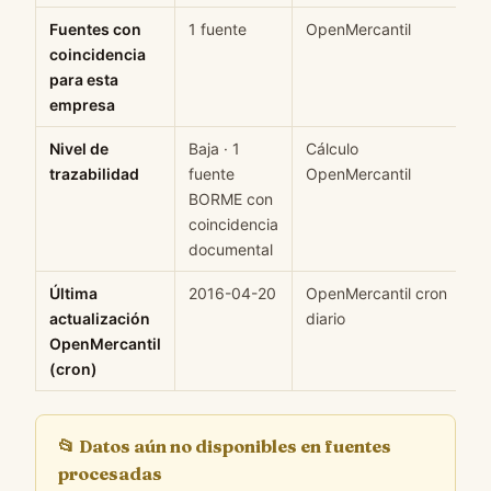
Fuentes con
1 fuente
OpenMercantil
H
coincidencia
para esta
empresa
Nivel de
Baja · 1
Cálculo
M
trazabilidad
fuente
OpenMercantil
BORME con
coincidencia
documental
Última
2016-04-20
OpenMercantil cron
H
actualización
diario
OpenMercantil
(cron)
📂
Datos aún no disponibles en fuentes
procesadas