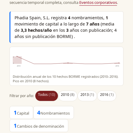
secuencia temporal completa, consulta
Eventos corporativos
.
Phadia Spain, S.L. registra
4
nombramientos,
1
movimiento de capital a lo largo de
7 años
(media
de
3,3 hechos/año
en los
3
años con publicación; 4
años sin publicación BORME) .
8
0
2010
2016
Distribución anual de los 10 hechos BORME registrados (2010–2016).
Pico en 2010 (8 hechos).
Todos
(10)
2010
(8)
2013
(1)
2016
(1)
Filtrar por año:
1
4
Capital
Nombramientos
1
Cambios de denominación