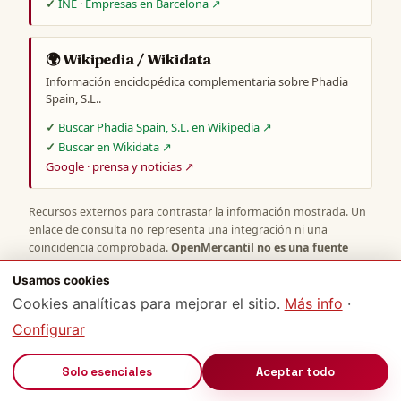
INE · Empresas en Barcelona ↗
🌍 Wikipedia / Wikidata
Información enciclopédica complementaria sobre Phadia
Spain, S.L..
Buscar Phadia Spain, S.L. en Wikipedia ↗
Buscar en Wikidata ↗
Google · prensa y noticias ↗
Recursos externos para contrastar la información mostrada. Un
enlace de consulta no representa una integración ni una
coincidencia comprobada.
OpenMercantil no es una fuente
oficial
: para actos jurídicamente vinculantes consulta siempre el
Usamos cookies
Registro Mercantil competente o certificaciones del registrador.
Cookies analíticas para mejorar el sitio.
Más info
·
Configurar
🔊
Solo esenciales
Aceptar todo
METODOLOGÍA, FUENTES Y DERECHOS
Sobre estos datos y OpenMercantil