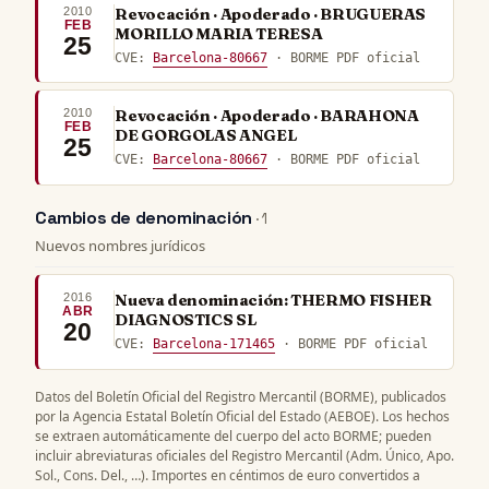
2010
Revocación · Apoderado · BRUGUERAS
FEB
MORILLO MARIA TERESA
25
CVE:
Barcelona-80667
· BORME PDF oficial
2010
Revocación · Apoderado · BARAHONA
FEB
DE GORGOLAS ANGEL
25
CVE:
Barcelona-80667
· BORME PDF oficial
Cambios de denominación
· 1
Nuevos nombres jurídicos
2016
Nueva denominación: THERMO FISHER
ABR
DIAGNOSTICS SL
20
CVE:
Barcelona-171465
· BORME PDF oficial
Datos del Boletín Oficial del Registro Mercantil (BORME), publicados
por la Agencia Estatal Boletín Oficial del Estado (AEBOE). Los hechos
se extraen automáticamente del cuerpo del acto BORME; pueden
incluir abreviaturas oficiales del Registro Mercantil (Adm. Único, Apo.
Sol., Cons. Del., …). Importes en céntimos de euro convertidos a