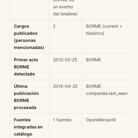
un evento
del timeline)
Cargos
2
BORME (current +
H
publicados
histórico)
(personas
mencionadas)
Primer acto
2010-02-25
BORME
H
BORME
detectado
Última
2016-04-20
BORME ·
H
publicación
companies.last_seen
BORME
procesada
Fuentes
1 fuentes
OpenMercantil
H
integradas en
catálogo