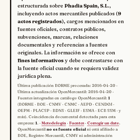
estructurada sobre
Phadia Spain, S.L.
,
incluyendo actos mercantiles publicados (
9
actos registrados
), cargos mencionados en
fuentes oficiales, contratos públicos,
subvenciones, marcas, relaciones
documentales y referencias a fuentes
originales. La información se ofrece con
fines informativos
y debe contrastarse con
la fuente oficial cuando se requiera validez
jurídica plena.
Última publicación BORME procesada:
2016-04-20
·
Última actualización OpenMercantil:
2016-04-20
·
Fuentes integradas en catálogo OpenMercantil:
1
(BORME · BOE · CNMV · CNMC · AEPD · CENDOJ ·
OEPM · PLACSP · BDNS · GLEIF · ESMA · ECB SSM · y
más). Coincidencia documental detectada para esta
empresa:
1
. ·
Metodología
·
Fuentes
·
Corregir un dato
.
OpenMercantil
no es fuente oficial
ni está afiliado a
BOE, Registro Mercantil, CNMV ni administración