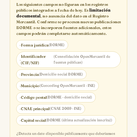
Los siguientes campos no figuran en los registros
públicos integrados a fecha de hoy. Es
limitación
documental
, no ausencia del dato en el Registro
Mercantil. Conforme se procesen nuevas publicaciones
BORME o se incorporen fuentes adicionales, estos
campos podrán completarse automáticamente.
·
Forma jurídica
(BORME)
Identificador
(Consolidación OpenMercantil de
·
fuentes públicas)
(CIF/NIF)
·
Provincia
(Domicilio social BORME)
·
Municipio
(Geocoding OpenMercantil · INE)
·
Código postal
(BORME · domicilio social)
·
CNAE principal
(CNAE 2009 · INE)
·
Capital social
(BORME (última actualización inscrita))
¿Detecta un dato disponible públicamente que deberíamos