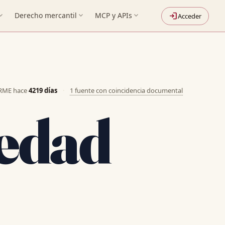
nd_more
Derecho mercantil
expand_more
MCP y APIs
expand_more
login
Acceder
ORME hace
4219 días
·
1 fuente con coincidencia documental
iedad