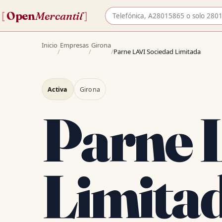
Buscar empresa por nombre o 
Open
Mercantil
[
]
Inicio
Empresas
Girona
/
/
/
Parne LAVI Sociedad Limitada
Activa
Girona
Parne 
Limita