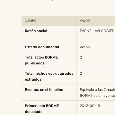
CAMPO
VALOR
Ficha rápida de datos estructurados de PARNE LAVI SO
Razón social
PARNE LAVI SOCIED
Estado documental
Activa
Total actos BORME
2
publicados
Total hechos estructurados
2
extraídos
Eventos en el timeline
Equivale a los 2 hec
BORME es un evento 
Primer acto BORME
2013-09-18
detectado