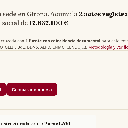
n sede en Girona. Acumula
2 actos registra
 social de
17.637.100 €
.
 cruzada con
1 fuente con coincidencia documental
para esta empr
PO
,
GLEIF
, BdE,
BDNS
,
AEPD
,
CNMC
,
CENDOJ
…).
Metodología y verifi
I
Comparar empresa
 estructurada sobre
Parne LAVI