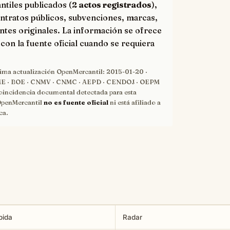
ntiles publicados (
2 actos registrados
),
ntratos públicos, subvenciones, marcas,
ntes originales. La información se ofrece
con la fuente oficial cuando se requiera
tima actualización OpenMercantil:
2015-01-20
·
 · BOE · CNMV · CNMC · AEPD · CENDOJ · OEPM
oincidencia documental detectada para esta
OpenMercantil
no es fuente oficial
ni está afiliado a
ca.
pida
Radar