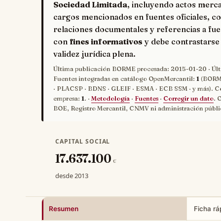
Sociedad Limitada
, incluyendo actos merca
cargos mencionados en fuentes oficiales, co
relaciones documentales y referencias a fue
con
fines informativos
y debe contrastarse 
validez jurídica plena.
Última publicación BORME procesada:
2015-01-20
· Úl
Fuentes integradas en catálogo OpenMercantil:
1
(BORME
· PLACSP · BDNS · GLEIF · ESMA · ECB SSM · y más). C
empresa:
1
. ·
Metodología
·
Fuentes
·
Corregir un dato
. 
BOE, Registro Mercantil, CNMV ni administración públi
CAPITAL SOCIAL
17.637.100
€
desde 2013
Resumen
Ficha rá