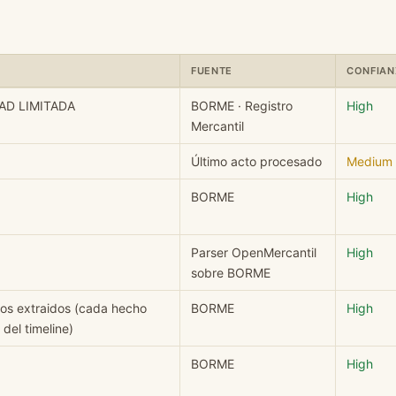
FUENTE
CONFIAN
CIEDAD LIMITADA: campo, valor, fuente y nivel de confianza.
AD LIMITADA
BORME · Registro
High
Mercantil
Último acto procesado
Medium
BORME
High
Parser OpenMercantil
High
sobre BORME
hos extraidos (cada hecho
BORME
High
del timeline)
BORME
High