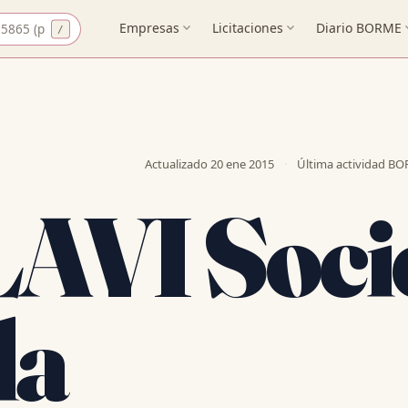
CIF
Empresas
expand_more
Licitaciones
expand_more
Diario BORME
expa
Actualizado
20 ene 2015
·
Última actividad B
LAVI Soc
da