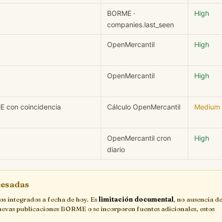
BORME ·
High
companies.last_seen
OpenMercantil
High
OpenMercantil
High
E con coincidencia
Cálculo OpenMercantil
Medium
OpenMercantil cron
High
diario
ocesadas
cos integrados a fecha de hoy. Es
limitación documental
, no ausencia de
uevas publicaciones BORME o se incorporen fuentes adicionales, estos