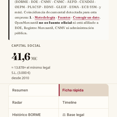
(BORME · BOE · CNMV · CNMC · AEPD · CENDOJ ·
OEPM · PLACSP · BDNS · GLEIF · ESMA · ECB SSM · y
más). Coincidencia documental detectada para esta
empresa:
1
. ·
Metodología
·
Fuentes
·
Corregir un dato
.
OpenMercantil
no es fuente oficial
ni está afiliado a
BOE, Registro Mercantil, CNMV ni administración
pública.
CAPITAL SOCIAL
41,6
M€
≈ 13.878× el mínimo legal
S.L. (3.000 €)
desde 2010
Resumen
Ficha rápida
Radar
Timeline
Histórico BORME
⚖️ Base legal