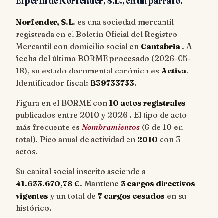
El perfil de Norfender, S.L., en un párrafo.
Norfender, S.L.
es una sociedad mercantil
registrada en el Boletín Oficial del Registro
Mercantil con domicilio social en
Cantabria
. A
fecha del último BORME procesado (
2026-05-
18
), su estado documental canónico es
Activa
.
Identificador fiscal:
B39733753
.
Figura en el BORME con
10 actos registrales
publicados entre 2010 y 2026 . El tipo de acto
más frecuente es
Nombramientos
(6 de 10 en
total). Pico anual de actividad en
2010
con 3
actos.
Su capital social inscrito asciende a
41.633.670,78 €
. Mantiene
3 cargos directivos
vigentes
y un total de
7 cargos cesados
en su
histórico.