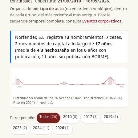
concursales. Cobertura:
21/09/2010
–
18/05/2026
.
Organizado
por tipo de acto
(no en orden cronológico); dentro
de cada grupo, del más reciente al más antiguo. Para la
secuencia temporal completa, consulta
Eventos corporativos
.
Norfender, S.L. registra
13
nombramientos,
7
ceses,
2
movimientos de capital a lo largo de
17 años
(media de
4,3 hechos/año
en los
6
años con
publicación; 11 años sin publicación BORME) .
11
0
2010
2026
Distribución anual de los 26 hechos BORME registrados (2010–2026).
Pico en 2024 (11 hechos).
Todos
(26)
2010
(8)
2017
(3)
2019
(1)
Filtrar por año:
2023
(2)
2024
(11)
2026
(1)