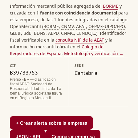
Información mercantil pública agregada del
BORME
y
cruzada con
1 fuente con coincidencia documental
para
esta empresa, de las 1 fuentes integradas en el catálogo
OpenMercantil (
BORME
,
CNMV
,
AEAT
,
OEPM
/
EUIPO
/
EPO
,
GLEIF
, BdE,
BDNS
,
AEPD
,
CNMC
,
CENDOJ
…). Identificador
fiscal verificable en la
consulta
NIF
de la AEAT
y la
información mercantil oficial en el
Colegio de
Registradores de España
.
Metodología y verificación →
CIF
SEDE
Cantabria
B39733753
Prefijo «B» — clasificación
fiscal AEAT: Sociedad de
Responsabilidad Limitada. La
forma jurídica societaria figura
en el Registro Mercantil.
+ Crear alerta sobre la empresa
JSON · API
Comparar empresa