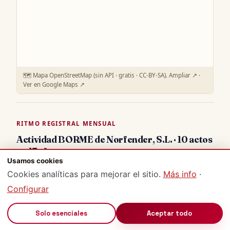
🗺️ Mapa OpenStreetMap (sin API · gratis · CC-BY-SA).
Ampliar ↗
·
Ver en Google Maps ↗
RITMO REGISTRAL MENSUAL
Actividad BORME de Norfender, S.L. · 10 actos
en 17 años
Usamos cookies
Histograma temporal de actos registrales publicados por
Cookies analíticas para mejorar el sitio.
Más info
·
Norfender, S.L.
en el
BORME
. Cada acto agrupa uno o
varios
hechos jurídicos granulares
(nombramientos, ceses,
Configurar
movimientos de capital…), de ahí que el detalle del histórico
sume más entradas que el número de actos. Útil para
🔊
Solo esenciales
Aceptar todo
detectar etapas de actividad intensa (capital, fusiones,
nombramientos), períodos de inactividad registral o