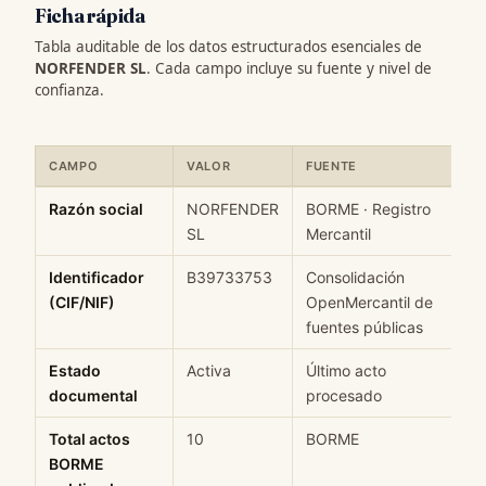
Ficha rápida
Tabla auditable de los datos estructurados esenciales de
NORFENDER SL
. Cada campo incluye su fuente y nivel de
confianza.
CAMPO
VALOR
FUENTE
Ficha rápida de datos estructurados de NORFENDER SL: campo, 
Razón social
NORFENDER
BORME · Registro
SL
Mercantil
Identificador
B39733753
Consolidación
(CIF/NIF)
OpenMercantil de
fuentes públicas
Estado
Activa
Último acto
documental
procesado
Total actos
10
BORME
BORME