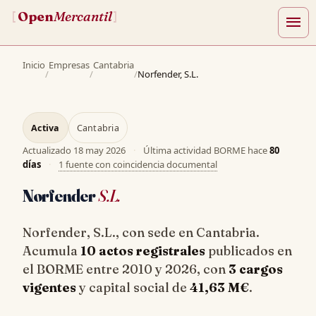
Open
Mercantil
[
]
menu
Inicio
Empresas
Cantabria
/
/
/
Norfender, S.L.
Activa
Cantabria
Actualizado
18 may 2026
·
Última actividad BORME hace
80
días
·
1 fuente con coincidencia documental
Norfender
S.L.
Norfender, S.L., con sede en Cantabria.
Acumula
10 actos registrales
publicados en
el BORME entre 2010 y 2026, con
3 cargos
vigentes
y capital social de
41,63 M€
.