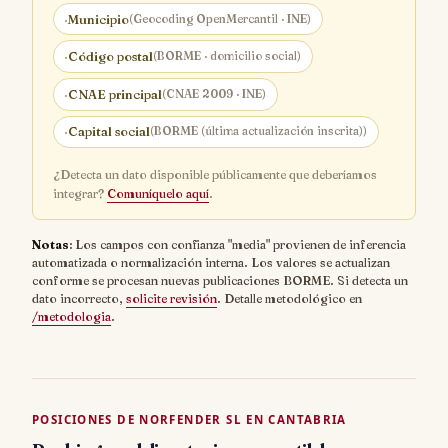
·
Municipio
(Geocoding OpenMercantil · INE)
·
Código postal
(BORME · domicilio social)
·
CNAE principal
(CNAE 2009 · INE)
·
Capital social
(BORME (última actualización inscrita))
¿Detecta un dato disponible públicamente que deberíamos
integrar?
Comuníquelo aquí
.
Notas
: Los campos con confianza "media" provienen de inferencia
automatizada o normalización interna. Los valores se actualizan
conforme se procesan nuevas publicaciones BORME. Si detecta un
dato incorrecto,
solicite revisión
. Detalle metodológico en
/metodologia
.
POSICIONES DE NORFENDER SL EN CANTABRIA