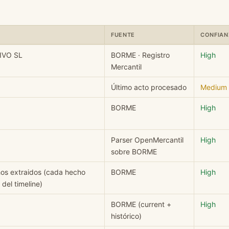
FUENTE
CONFIAN
ATIVO SL: campo, valor, fuente y nivel de confianza.
IVO SL
BORME · Registro
High
Mercantil
Último acto procesado
Medium
BORME
High
Parser OpenMercantil
High
sobre BORME
hos extraidos (cada hecho
BORME
High
del timeline)
BORME (current +
High
histórico)