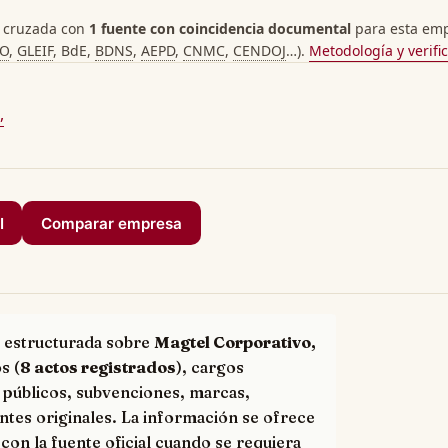
 cruzada con
1 fuente con coincidencia documental
para esta empr
PO
,
GLEIF
, BdE,
BDNS
,
AEPD
,
CNMC
,
CENDOJ
…).
Metodología y verifi
,
I
Comparar empresa
 estructurada sobre
Magtel Corporativo,
s (
8 actos registrados
), cargos
 públicos, subvenciones, marcas,
ntes originales. La información se ofrece
con la fuente oficial cuando se requiera