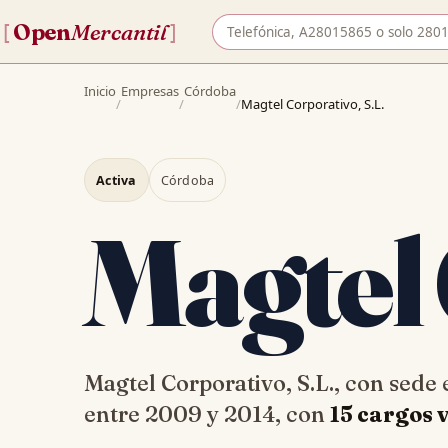
Buscar empresa por nombre o 
Open
Mercantil
[
]
Inicio
Empresas
Córdoba
/
/
/
Magtel Corporativo, S.L.
Activa
Córdoba
Magtel
Magtel Corporativo, S.L., con sed
entre 2009 y 2014, con
15 cargos 