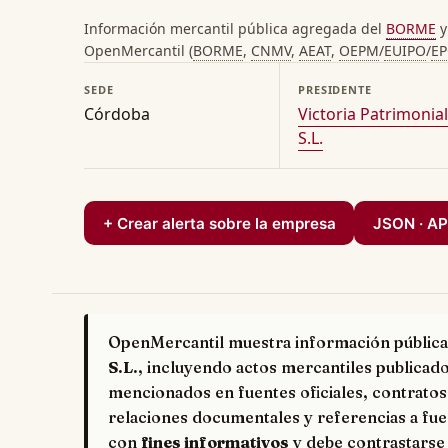
Información mercantil pública agregada del
BORME
y
OpenMercantil (
BORME
,
CNMV
,
AEAT
,
OEPM
/
EUIPO
/
E
SEDE
PRESIDENTE
Córdoba
Victoria Patrimonial
S.L.
+ Crear alerta sobre la empresa
JSON · AP
OpenMercantil muestra información pública
S.L.
, incluyendo actos mercantiles publicado
mencionados en fuentes oficiales, contratos
relaciones documentales y referencias a fue
con
fines informativos
y debe contrastarse 