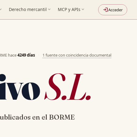
nd_more
Derecho mercantil
expand_more
MCP y APIs
expand_more
login
Acceder
ORME hace
4249 días
·
1 fuente con coincidencia documental
ivo
S.L.
ublicados en el BORME