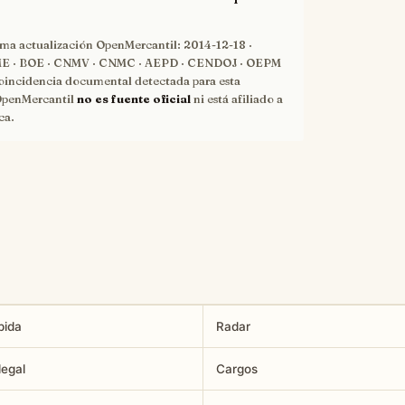
ima actualización OpenMercantil:
2014-12-18
·
 · BOE · CNMV · CNMC · AEPD · CENDOJ · OEPM
oincidencia documental detectada para esta
OpenMercantil
no es fuente oficial
ni está afiliado a
ca.
pida
Radar
legal
Cargos