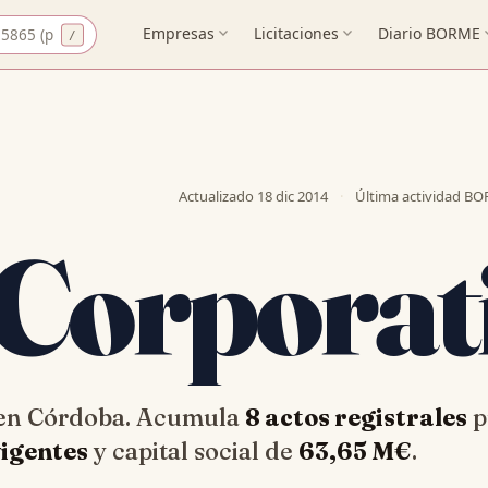
CIF
Empresas
expand_more
Licitaciones
expand_more
Diario BORME
expa
Actualizado
18 dic 2014
·
Última actividad B
 Corporat
e en Córdoba. Acumula
8 actos registrales
p
vigentes
y capital social de
63,65 M€
.