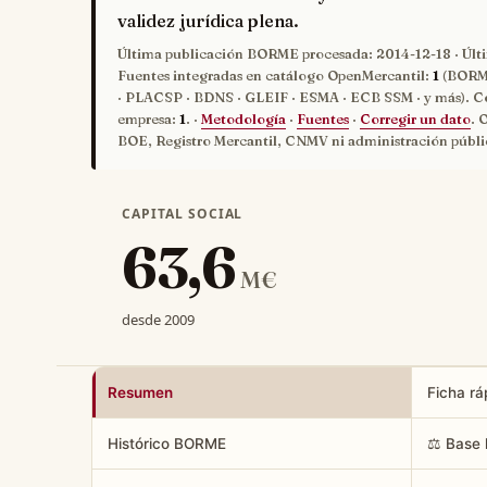
validez jurídica plena.
Última publicación BORME procesada:
2014-12-18
· Últ
Fuentes integradas en catálogo OpenMercantil:
1
(BORME
· PLACSP · BDNS · GLEIF · ESMA · ECB SSM · y más). C
empresa:
1
. ·
Metodología
·
Fuentes
·
Corregir un dato
. 
BOE, Registro Mercantil, CNMV ni administración públi
CAPITAL SOCIAL
63,6
M€
desde 2009
Resumen
Ficha rá
Histórico BORME
⚖️ Base 