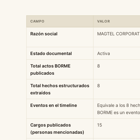
CAMPO
VALOR
Ficha rápida de datos estructurados de MAGTEL CORPOR
Razón social
MAGTEL CORPORAT
Estado documental
Activa
Total actos BORME
8
publicados
Total hechos estructurados
8
extraídos
Eventos en el timeline
Equivale a los 8 hec
BORME es un evento 
Cargos publicados
15
(personas mencionadas)