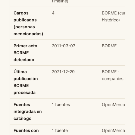
timeline)
Cargos
4
BORME (current
publicados
histórico)
(personas
mencionadas)
Primer acto
2011-03-07
BORME
BORME
detectado
Última
2021-12-29
BORME ·
publicación
companies.last_
BORME
procesada
Fuentes
1 fuentes
OpenMercantil
integradas en
catálogo
Fuentes con
1 fuente
OpenMercantil