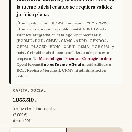
la fuente oficial cuando se requiera validez
jurídica plena.
Última publicación BORME procesada:
2021-12-29
·
Última actualización OpenMercantil:
2021-12-29
·
Fuentes integradas en catálogo OpenMercantil:
1
(BORME · BOE · CNMV · CNMC · AEPD · CENDOJ ·
OEPM · PLACSP · BDNS · GLEIF · ESMA · ECB SSM · y
más). Coincidencia documental detectada para esta
empresa:
1
. ·
Metodología
·
Fuentes
·
Corregir un dato
.
OpenMercantil
no es fuente oficial
ni está afiliado a
BOE, Registro Mercantil, CNMV ni administración
pública.
CAPITAL SOCIAL
1.833.319
€
≈ 611× el mínimo legal S.L.
(3.000 €)
desde 2011