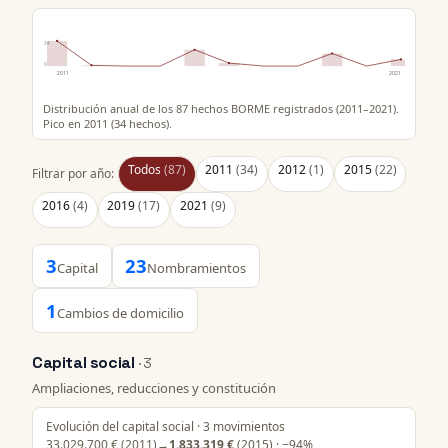
34
0
2011
2021
Distribución anual de los 87 hechos BORME registrados (2011–2021).
Pico en 2011 (34 hechos).
Todos
(87)
2011
(34)
2012
(1)
2015
(22)
Filtrar por año:
2016
(4)
2019
(17)
2021
(9)
3
23
Capital
Nombramientos
1
Cambios de domicilio
Capital social
· 3
Ampliaciones, reducciones y constitución
Evolución del capital social · 3 movimientos
33.029.700 €
(2011)
→
1.833.319 €
(2015) · −94%