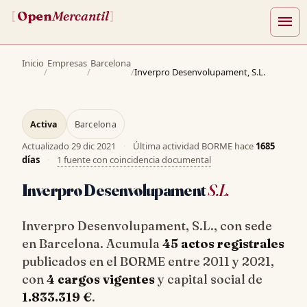
Open
Mercantil
[
]
menu
Inicio
Empresas
Barcelona
/
/
/
Inverpro Desenvolupament, S.L.
Activa
Barcelona
Actualizado
29 dic 2021
·
Última actividad BORME hace
1685
días
·
1 fuente con coincidencia documental
Inverpro Desenvolupament
S.L.
Inverpro Desenvolupament, S.L., con sede
en Barcelona. Acumula
45 actos registrales
publicados en el BORME entre 2011 y 2021,
con
4 cargos vigentes
y capital social de
1.833.319 €
.