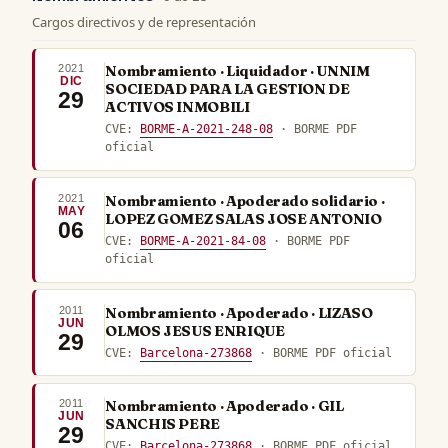
Cargos directivos y de representación
2021
Nombramiento · Liquidador · UNNIM
DIC
SOCIEDAD PARA LA GESTION DE
29
ACTIVOS INMOBILI
CVE:
BORME-A-2021-248-08
· BORME PDF
oficial
2021
Nombramiento · Apoderado solidario ·
MAY
LOPEZ GOMEZ SALAS JOSE ANTONIO
06
CVE:
BORME-A-2021-84-08
· BORME PDF
oficial
2011
Nombramiento · Apoderado · LIZASO
JUN
OLMOS JESUS ENRIQUE
29
CVE:
Barcelona-273868
· BORME PDF oficial
2011
Nombramiento · Apoderado · GIL
JUN
SANCHIS PERE
29
CVE:
Barcelona-273868
· BORME PDF oficial