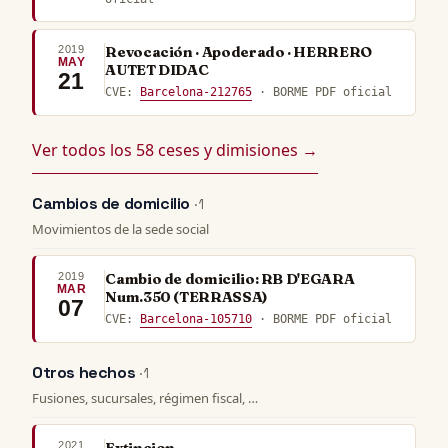
2019
Revocación · Apoderado · HERRERO
MAY
AUTET DIDAC
21
CVE:
Barcelona-212765
· BORME PDF oficial
Ver todos los 58 ceses y dimisiones →
Cambios de domicilio
· 1
Movimientos de la sede social
2019
Cambio de domicilio: RB D'EGARA
MAR
Num.350 (TERRASSA)
07
CVE:
Barcelona-105710
· BORME PDF oficial
Otros hechos
· 1
Fusiones, sucursales, régimen fiscal, …
2021