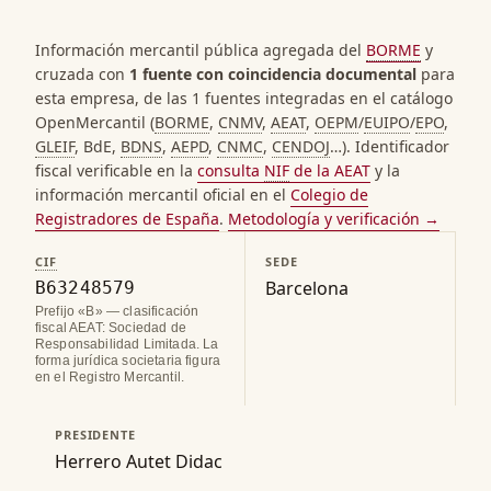
Información mercantil pública agregada del
BORME
y
cruzada con
1 fuente con coincidencia documental
para
esta empresa, de las 1 fuentes integradas en el catálogo
OpenMercantil (
BORME
,
CNMV
,
AEAT
,
OEPM
/
EUIPO
/
EPO
,
GLEIF
, BdE,
BDNS
,
AEPD
,
CNMC
,
CENDOJ
…). Identificador
fiscal verificable en la
consulta
NIF
de la AEAT
y la
información mercantil oficial en el
Colegio de
Registradores de España
.
Metodología y verificación →
CIF
SEDE
Barcelona
B63248579
Prefijo «B» — clasificación
fiscal AEAT: Sociedad de
Responsabilidad Limitada. La
forma jurídica societaria figura
en el Registro Mercantil.
PRESIDENTE
Herrero Autet Didac