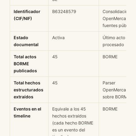
Identificador
B63248579
Consolidación
(CIF/NIF)
OpenMercantil d
fuentes públicas
Estado
Activa
Último acto
documental
procesado
Total actos
45
BORME
BORME
publicados
Total hechos
45
Parser
estructurados
OpenMercantil
extraídos
sobre BORME
Eventos en el
Equivale a los 45
BORME
timeline
hechos extraidos
(cada hecho BORME
es un evento del