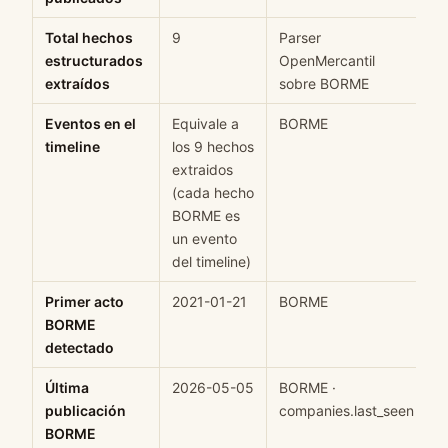
Total hechos
9
Parser
H
estructurados
OpenMercantil
extraídos
sobre BORME
Eventos en el
Equivale a
BORME
H
timeline
los 9 hechos
extraidos
(cada hecho
BORME es
un evento
del timeline)
Primer acto
2021-01-21
BORME
H
BORME
detectado
Última
2026-05-05
BORME ·
H
publicación
companies.last_seen
BORME