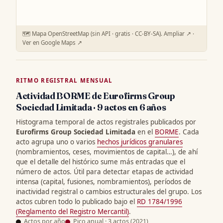
🗺️ Mapa OpenStreetMap (sin API · gratis · CC-BY-SA).
Ampliar ↗
·
Ver en Google Maps ↗
RITMO REGISTRAL MENSUAL
Actividad BORME de Eurofirms Group
Sociedad Limitada · 9 actos en 6 años
Histograma temporal de actos registrales publicados por
Eurofirms Group Sociedad Limitada
en el
BORME
. Cada
acto agrupa uno o varios
hechos jurídicos granulares
(nombramientos, ceses, movimientos de capital…), de ahí
que el detalle del histórico sume más entradas que el
número de actos. Útil para detectar etapas de actividad
intensa (capital, fusiones, nombramientos), períodos de
inactividad registral o cambios estructurales del grupo. Los
actos cubren todo lo publicado bajo el
RD 1784/1996
(Reglamento del Registro Mercantil)
.
Actos por año
Pico anual · 3 actos (2021)