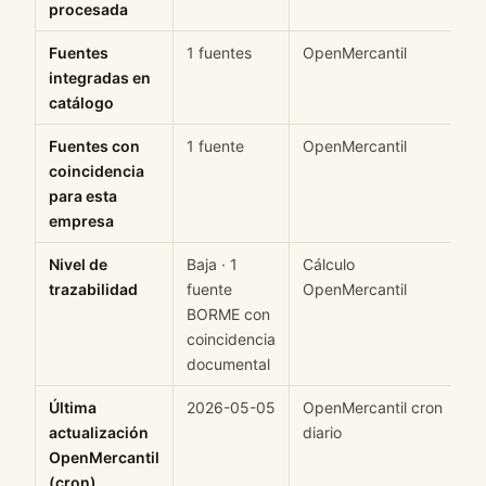
procesada
Fuentes
1 fuentes
OpenMercantil
H
integradas en
catálogo
Fuentes con
1 fuente
OpenMercantil
H
coincidencia
para esta
empresa
Nivel de
Baja · 1
Cálculo
M
trazabilidad
fuente
OpenMercantil
BORME con
coincidencia
documental
Última
2026-05-05
OpenMercantil cron
H
actualización
diario
OpenMercantil
(cron)