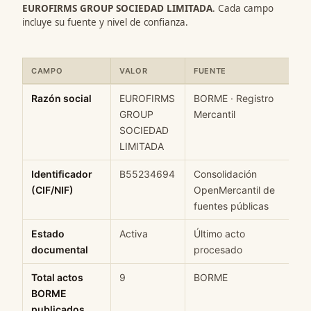
EUROFIRMS GROUP SOCIEDAD LIMITADA
. Cada campo
incluye su fuente y nivel de confianza.
CAMPO
VALOR
FUENTE
C
Ficha rápida de datos estructurados de EUROFIRMS GROUP SOC
Razón social
EUROFIRMS
BORME · Registro
H
GROUP
Mercantil
SOCIEDAD
LIMITADA
Identificador
B55234694
Consolidación
M
(CIF/NIF)
OpenMercantil de
fuentes públicas
Estado
Activa
Último acto
M
documental
procesado
Total actos
9
BORME
H
BORME
publicados