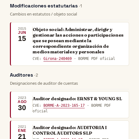
Modificaciones estatutarias
· 1
Cambios en estatutos / objeto social
2015
Objeto social: Administrar, dirigir y
JUN
gestionar las acciones o participaciones
15
que se posean mediante la
correspondiente organización de
medios materiales y personales
CVE:
Girona-240469
· BORME PDF oficial
Auditores
· 2
Designaciones de auditor de cuentas
2023
Auditor designado: ERNST & YOUNG SL
AGO
CVE:
BORME-A-2023-165-17
· BORME PDF
30
oficial
2021
Auditor designado: AUDITORIA I
ENE
CONTROL AUDITORS SLP
21