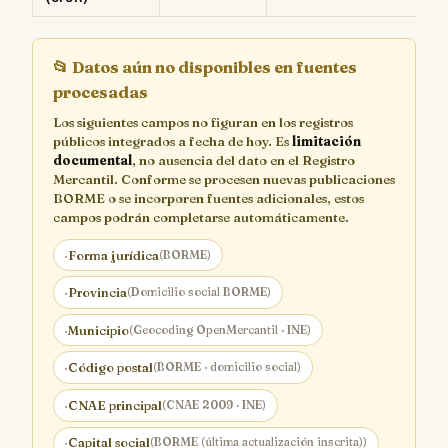
📂
Datos aún no disponibles en fuentes
procesadas
Los siguientes campos no figuran en los registros
públicos integrados a fecha de hoy. Es
limitación
documental
, no ausencia del dato en el Registro
Mercantil. Conforme se procesen nuevas publicaciones
BORME o se incorporen fuentes adicionales, estos
campos podrán completarse automáticamente.
·
Forma jurídica
(BORME)
·
Provincia
(Domicilio social BORME)
·
Municipio
(Geocoding OpenMercantil · INE)
·
Código postal
(BORME · domicilio social)
·
CNAE principal
(CNAE 2009 · INE)
·
Capital social
(BORME (última actualización inscrita))