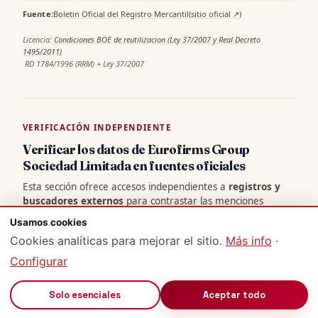
Fuente:
Boletin Oficial del Registro Mercantil
(sitio oficial ↗)
·
Licencia:
Condiciones BOE de reutilizacion (Ley 37/2007 y Real Decreto
1495/2011)
·
RD 1784/1996 (RRM) + Ley 37/2007
VERIFICACIÓN INDEPENDIENTE
Verificar los datos de Eurofirms Group
Sociedad Limitada en fuentes oficiales
Esta sección ofrece accesos independientes a
registros y
buscadores externos
para contrastar las menciones
documentales mostradas o consultar documentos
Usamos cookies
primarios. Abrir un buscador con el NIF o nombre de
Cookies analíticas para mejorar el sitio.
Más info
·
Eurofirms Group Sociedad Limitada
no implica que exista
una coincidencia en ese registro. Las fuentes que no tienen
Configurar
una proyección pública admitida se omiten de los resultados
de OpenMercantil, sin inferir ausencia de datos en la fuente
🔊
Solo esenciales
Aceptar todo
original.