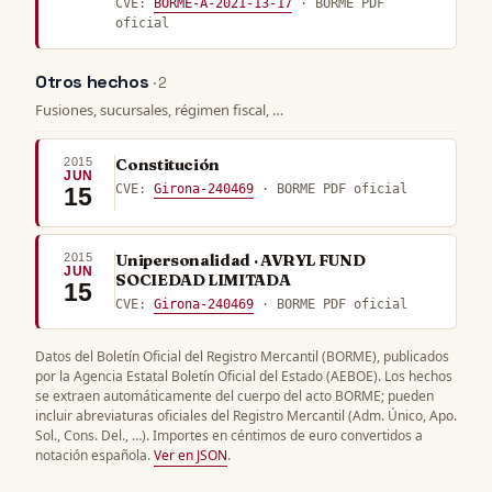
CVE:
BORME-A-2021-13-17
· BORME PDF
oficial
Otros hechos
· 2
Fusiones, sucursales, régimen fiscal, …
2015
Constitución
JUN
CVE:
Girona-240469
· BORME PDF oficial
15
2015
Unipersonalidad · AVRYL FUND
JUN
SOCIEDAD LIMITADA
15
CVE:
Girona-240469
· BORME PDF oficial
Datos del Boletín Oficial del Registro Mercantil (BORME), publicados
por la Agencia Estatal Boletín Oficial del Estado (AEBOE). Los hechos
se extraen automáticamente del cuerpo del acto BORME; pueden
incluir abreviaturas oficiales del Registro Mercantil (Adm. Único, Apo.
Sol., Cons. Del., …). Importes en céntimos de euro convertidos a
notación española.
Ver en JSON
.