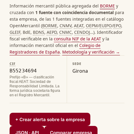
Información mercantil pública agregada del
BORME
y
cruzada con
1 fuente con coincidencia documental
para
esta empresa, de las 1 fuentes integradas en el catálogo
OpenMercantil (
BORME
,
CNMV
,
AEAT
,
OEPM
/
EUIPO
/
EPO
,
GLEIF
, BdE,
BDNS
,
AEPD
,
CNMC
,
CENDOJ
…). Identificador
fiscal verificable en la
consulta
NIF
de la AEAT
y la
información mercantil oficial en el
Colegio de
Registradores de España
.
Metodología y verificación →
CIF
SEDE
Girona
B55234694
Prefijo «B» — clasificación
fiscal AEAT: Sociedad de
Responsabilidad Limitada. La
forma jurídica societaria figura
en el Registro Mercantil.
+ Crear alerta sobre la empresa
JSON · API
Comparar empresa