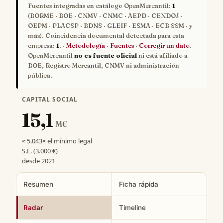
Fuentes integradas en catálogo OpenMercantil:
1
(BORME · BOE · CNMV · CNMC · AEPD · CENDOJ ·
OEPM · PLACSP · BDNS · GLEIF · ESMA · ECB SSM · y
más). Coincidencia documental detectada para esta
empresa:
1
. ·
Metodología
·
Fuentes
·
Corregir un dato
.
OpenMercantil
no es fuente oficial
ni está afiliado a
BOE, Registro Mercantil, CNMV ni administración
pública.
CAPITAL SOCIAL
15,1
M€
≈ 5.043× el mínimo legal
S.L. (3.000 €)
desde 2021
Resumen
Ficha rápida
Radar
Timeline