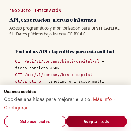
PRODUCTO · INTEGRACIÓN
API, exportación, alertas e informes
Acceso programático y monitorización para
BINTI CAPITAL
SL
. Datos públicos bajo licencia CC BY 4.0.
Endpoints API disponibles para esta entidad
GET /api/v1/company/binti-capital-sl
—
ficha completa JSON
GET /api/v1/company/binti-capital-
sl/timeline
— timeline unificado multi-
fuente
Usamos cookies
GET /api/v1/company/binti-capital-sl/events
Cookies analíticas para mejorar el sitio.
Más info
·
— eventos BORME paginados
Configurar
GET /api/v1/company/binti-capital-
sl/officers
— cargos documentales
🔊
Solo esenciales
Aceptar todo
GET /api/v1/company/binti-capital-
sl/contracts
— contratos PLACSP