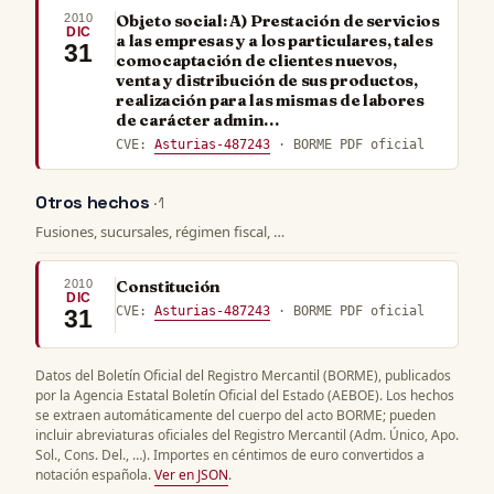
2010
Objeto social: A) Prestación de servicios
DIC
a las empresas y a los particulares, tales
31
comocaptación de clientes nuevos,
venta y distribución de sus productos,
realización para las mismas de labores
de carácter admin…
CVE:
Asturias-487243
· BORME PDF oficial
Otros hechos
· 1
Fusiones, sucursales, régimen fiscal, …
2010
Constitución
DIC
CVE:
Asturias-487243
· BORME PDF oficial
31
Datos del Boletín Oficial del Registro Mercantil (BORME), publicados
por la Agencia Estatal Boletín Oficial del Estado (AEBOE). Los hechos
se extraen automáticamente del cuerpo del acto BORME; pueden
incluir abreviaturas oficiales del Registro Mercantil (Adm. Único, Apo.
Sol., Cons. Del., …). Importes en céntimos de euro convertidos a
notación española.
Ver en JSON
.