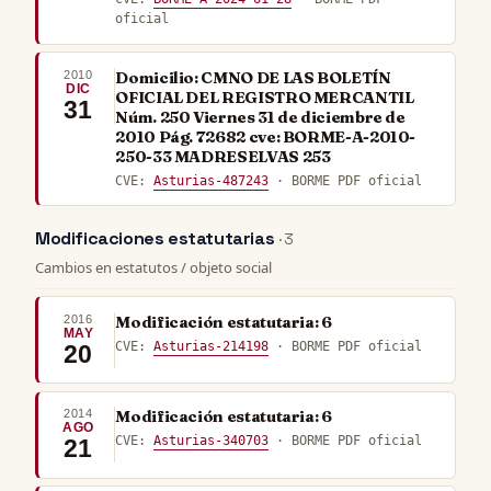
oficial
2010
Domicilio: CMNO DE LAS BOLETÍN
DIC
OFICIAL DEL REGISTRO MERCANTIL
31
Núm. 250 Viernes 31 de diciembre de
2010 Pág. 72682 cve: BORME-A-2010-
250-33 MADRESELVAS 253
CVE:
Asturias-487243
· BORME PDF oficial
Modificaciones estatutarias
· 3
Cambios en estatutos / objeto social
2016
Modificación estatutaria: 6
MAY
CVE:
Asturias-214198
· BORME PDF oficial
20
2014
Modificación estatutaria: 6
AGO
CVE:
Asturias-340703
· BORME PDF oficial
21