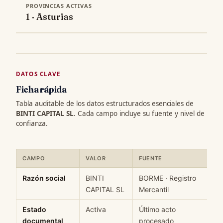
PROVINCIAS ACTIVAS
1 · Asturias
DATOS CLAVE
Ficha rápida
Tabla auditable de los datos estructurados esenciales de
BINTI CAPITAL SL
. Cada campo incluye su fuente y nivel de
confianza.
CAMPO
VALOR
FUENTE
C
Ficha rápida de datos estructurados de BINTI CAPITAL SL: campo
Razón social
BINTI
BORME · Registro
H
CAPITAL SL
Mercantil
Estado
Activa
Último acto
M
documental
procesado