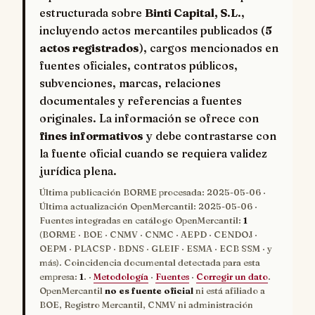
estructurada sobre
Binti Capital, S.L.
,
incluyendo actos mercantiles publicados (
5
actos registrados
), cargos mencionados en
fuentes oficiales, contratos públicos,
subvenciones, marcas, relaciones
documentales y referencias a fuentes
originales. La información se ofrece con
fines informativos
y debe contrastarse con
la fuente oficial cuando se requiera validez
jurídica plena.
Última publicación BORME procesada:
2025-05-06
·
Última actualización OpenMercantil:
2025-05-06
·
Fuentes integradas en catálogo OpenMercantil:
1
(BORME · BOE · CNMV · CNMC · AEPD · CENDOJ ·
OEPM · PLACSP · BDNS · GLEIF · ESMA · ECB SSM · y
más). Coincidencia documental detectada para esta
empresa:
1
. ·
Metodología
·
Fuentes
·
Corregir un dato
.
OpenMercantil
no es fuente oficial
ni está afiliado a
BOE, Registro Mercantil, CNMV ni administración