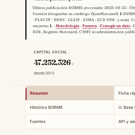
Última publicación BORME procesada:
2025-10-23
· Úl
Fuentes integradas en catálogo OpenMercantil:
1
(BORME
· PLACSP · BDNS · GLEIF · ESMA · ECB SSM · y más). C
empresa:
1
. ·
Metodología
·
Fuentes
·
Corregir un dato
. 
BOE, Registro Mercantil, CNMV ni administración públi
CAPITAL SOCIAL
47.252.326
€
desde 2013
Resumen
Ficha rá
Histórico BORME
⚖️ Base 
Fuentes
API y al