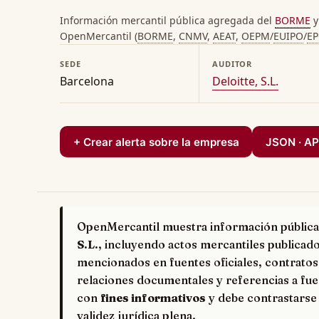
Información mercantil pública agregada del
BORME
y
OpenMercantil (
BORME
,
CNMV
,
AEAT
,
OEPM
/
EUIPO
/
E
SEDE
AUDITOR
Barcelona
Deloitte, S.L.
+ Crear alerta sobre la empresa
JSON · AP
OpenMercantil muestra información pública
S.L.
, incluyendo actos mercantiles publicado
mencionados en fuentes oficiales, contratos
relaciones documentales y referencias a fue
con
fines informativos
y debe contrastarse 
validez jurídica plena.