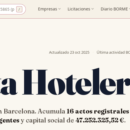
CIF
Empresas
expand_more
Licitaciones
expand_more
Diario BORME
expa
Actualizado
23 oct 2025
·
Última actividad 
ta Hotele
 en Barcelona. Acumula
16 actos registrales
igentes
y capital social de
47.252.325,52 €
.