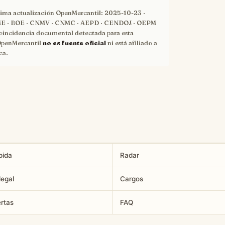
tima actualización OpenMercantil:
2025-10-23
·
 · BOE · CNMV · CNMC · AEPD · CENDOJ · OEPM
oincidencia documental detectada para esta
OpenMercantil
no es fuente oficial
ni está afiliado a
ca.
pida
Radar
legal
Cargos
ertas
FAQ