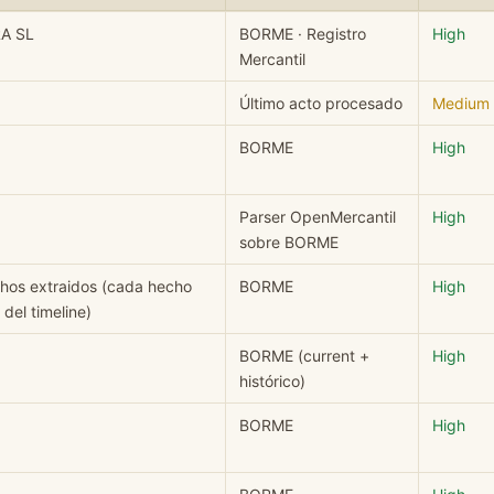
LERA SL: campo, valor, fuente y nivel de confianza.
A SL
BORME · Registro
High
Mercantil
Último acto procesado
Medium
BORME
High
Parser OpenMercantil
High
sobre BORME
chos extraidos (cada hecho
BORME
High
del timeline)
BORME (current +
High
histórico)
BORME
High