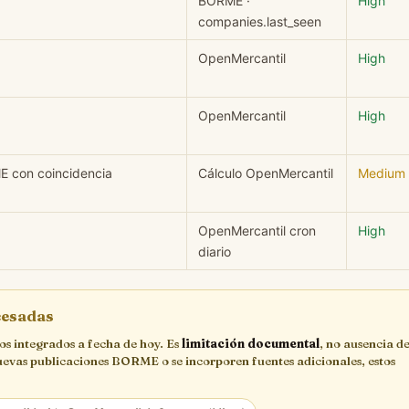
BORME ·
High
companies.last_seen
OpenMercantil
High
OpenMercantil
High
E con coincidencia
Cálculo OpenMercantil
Medium
OpenMercantil cron
High
diario
ocesadas
cos integrados a fecha de hoy. Es
limitación documental
, no ausencia de
uevas publicaciones BORME o se incorporen fuentes adicionales, estos