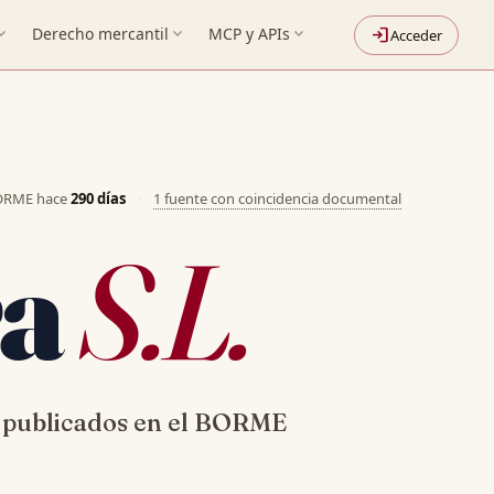
nd_more
Derecho mercantil
expand_more
MCP y APIs
expand_more
login
Acceder
BORME hace
290 días
·
1 fuente con coincidencia documental
ra
S.L.
publicados en el BORME