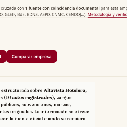
 cruzada con
1 fuente con coincidencia documental
para esta empr
PO
,
GLEIF
, BdE,
BDNS
,
AEPD
,
CNMC
,
CENDOJ
…).
Metodología y verifi
I
Comparar empresa
 estructurada sobre
Altavista Hotelera,
s (
16 actos registrados
), cargos
 públicos, subvenciones, marcas,
ntes originales. La información se ofrece
con la fuente oficial cuando se requiera