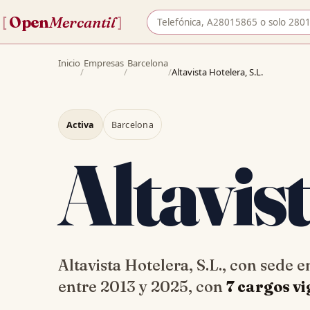
Buscar empresa por nombre o 
Open
Mercantil
[
]
Inicio
Empresas
Barcelona
/
/
/
Altavista Hotelera, S.L.
Activa
Barcelona
Altavis
Altavista Hotelera, S.L., con sede
entre 2013 y 2025, con
7 cargos v