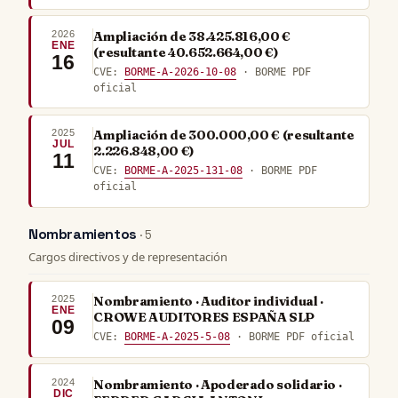
2026
Ampliación de 38.425.816,00 €
ENE
(resultante 40.652.664,00 €)
16
CVE:
BORME-A-2026-10-08
· BORME PDF
oficial
2025
Ampliación de 300.000,00 € (resultante
JUL
2.226.848,00 €)
11
CVE:
BORME-A-2025-131-08
· BORME PDF
oficial
Nombramientos
· 5
Cargos directivos y de representación
2025
Nombramiento · Auditor individual ·
ENE
CROWE AUDITORES ESPAÑA SLP
09
CVE:
BORME-A-2025-5-08
· BORME PDF oficial
2024
Nombramiento · Apoderado solidario ·
DIC