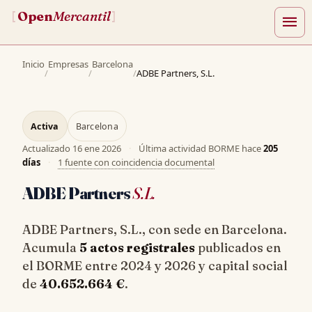
Open
Mercantil
[
]
menu
Inicio
Empresas
Barcelona
/
/
/
ADBE Partners, S.L.
Activa
Barcelona
Actualizado
16 ene 2026
·
Última actividad BORME hace
205
días
·
1 fuente con coincidencia documental
ADBE Partners
S.L.
ADBE Partners, S.L., con sede en Barcelona.
Acumula
5 actos registrales
publicados en
el BORME entre 2024 y 2026 y capital social
de
40.652.664 €
.