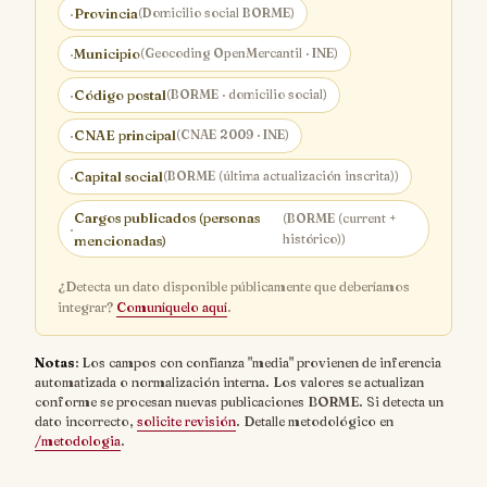
·
Provincia
(Domicilio social BORME)
·
Municipio
(Geocoding OpenMercantil · INE)
·
Código postal
(BORME · domicilio social)
·
CNAE principal
(CNAE 2009 · INE)
·
Capital social
(BORME (última actualización inscrita))
Cargos publicados (personas
(BORME (current +
·
histórico))
mencionadas)
¿Detecta un dato disponible públicamente que deberíamos
integrar?
Comuníquelo aquí
.
Notas
: Los campos con confianza "media" provienen de inferencia
automatizada o normalización interna. Los valores se actualizan
conforme se procesan nuevas publicaciones BORME. Si detecta un
dato incorrecto,
solicite revisión
. Detalle metodológico en
/metodologia
.