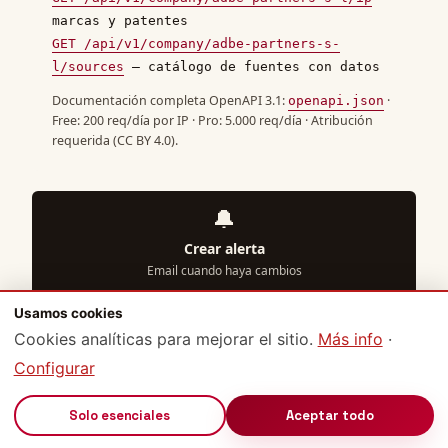
marcas y patentes
GET /api/v1/company/adbe-partners-s-
l/sources
— catálogo de fuentes con datos
Documentación completa OpenAPI 3.1:
·
openapi.json
Free: 200 req/día por IP · Pro: 5.000 req/día · Atribución
requerida (CC BY 4.0).
🔔
Crear alerta
Email cuando haya cambios
Usamos cookies
📊
Cookies analíticas para mejorar el sitio.
Más info
·
Exportar CSV
Configurar
Actos + cargos en CSV
🔊
Solo esenciales
Aceptar todo