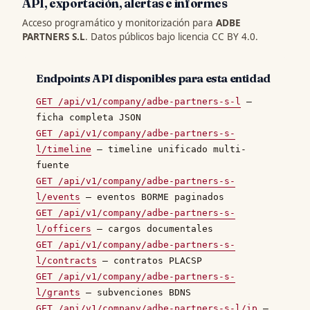
API, exportación, alertas e informes
Acceso programático y monitorización para
ADBE
PARTNERS S.L
. Datos públicos bajo licencia CC BY 4.0.
Endpoints API disponibles para esta entidad
GET /api/v1/company/adbe-partners-s-l
—
ficha completa JSON
GET /api/v1/company/adbe-partners-s-
l/timeline
— timeline unificado multi-
fuente
GET /api/v1/company/adbe-partners-s-
l/events
— eventos BORME paginados
GET /api/v1/company/adbe-partners-s-
l/officers
— cargos documentales
GET /api/v1/company/adbe-partners-s-
l/contracts
— contratos PLACSP
GET /api/v1/company/adbe-partners-s-
l/grants
— subvenciones BDNS
GET /api/v1/company/adbe-partners-s-l/ip
—