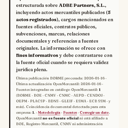
estructurada sobre
ADBE Partners, S.L.
,
incluyendo actos mercantiles publicados (
5
actos registrados
), cargos mencionados en
fuentes oficiales, contratos públicos,
subvenciones, marcas, relaciones
documentales y referencias a fuentes
originales. La información se ofrece con
fines informativos
y debe contrastarse con
la fuente oficial cuando se requiera validez
jurídica plena.
Última publicación BORME procesada:
2026-01-16
·
Última actualización OpenMercantil:
2026-01-16
·
Fuentes integradas en catálogo OpenMercantil:
1
(BORME · BOE · CNMV · CNMC · AEPD · CENDOJ ·
OEPM · PLACSP · BDNS · GLEIF · ESMA · ECB SSM · y
más). Coincidencia documental detectada para esta
empresa:
1
. ·
Metodología
·
Fuentes
·
Corregir un dato
.
OpenMercantil
no es fuente oficial
ni está afiliado a
BOE, Registro Mercantil, CNMV ni administración