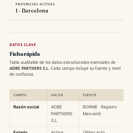
PROVINCIAS ACTIVAS
1 · Barcelona
DATOS CLAVE
Ficha rápida
Tabla auditable de los datos estructurados esenciales de
ADBE PARTNERS S.L
. Cada campo incluye su fuente y nivel
de confianza.
CAMPO
VALOR
FUENTE
C
Ficha rápida de datos estructurados de ADBE PARTNERS S.L: cam
Razón social
ADBE
BORME · Registro
H
PARTNERS
Mercantil
S.L
Estado
Activa
Último acto
M