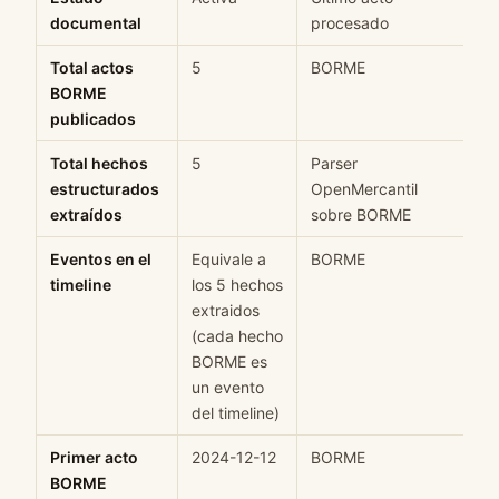
documental
procesado
Total actos
5
BORME
H
BORME
publicados
Total hechos
5
Parser
H
estructurados
OpenMercantil
extraídos
sobre BORME
Eventos en el
Equivale a
BORME
H
timeline
los 5 hechos
extraidos
(cada hecho
BORME es
un evento
del timeline)
Primer acto
2024-12-12
BORME
H
BORME