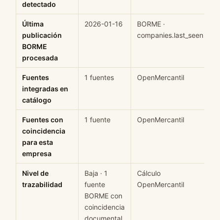
detectado
Última
2026-01-16
BORME ·
H
publicación
companies.last_seen
BORME
procesada
Fuentes
1 fuentes
OpenMercantil
H
integradas en
catálogo
Fuentes con
1 fuente
OpenMercantil
H
coincidencia
para esta
empresa
Nivel de
Baja · 1
Cálculo
M
trazabilidad
fuente
OpenMercantil
BORME con
coincidencia
documental