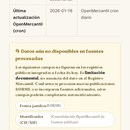
Última
2026-01-16
OpenMercantil cron
H
actualización
diario
OpenMercantil
(cron)
📂
Datos aún no disponibles en fuentes
procesadas
Los siguientes campos no figuran en los registros
públicos integrados a fecha de hoy. Es
limitación
documental
, no ausencia del dato en el Registro
Mercantil. Conforme se procesen nuevas publicaciones
BORME o se incorporen fuentes adicionales, estos
campos podrán completarse automáticamente.
·
Forma jurídica
(BORME)
Identificador
(Consolidación OpenMercantil de
·
fuentes públicas)
(CIF/NIF)