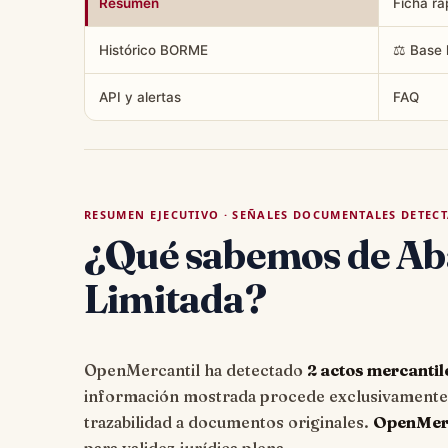
Resumen
Ficha rá
Histórico BORME
⚖️ Base 
API y alertas
FAQ
RESUMEN EJECUTIVO · SEÑALES DOCUMENTALES DETEC
¿Qué sabemos de Aba
Limitada?
OpenMercantil ha detectado
2 actos mercantil
información mostrada procede exclusivamente d
trazabilidad a documentos originales.
OpenMerca