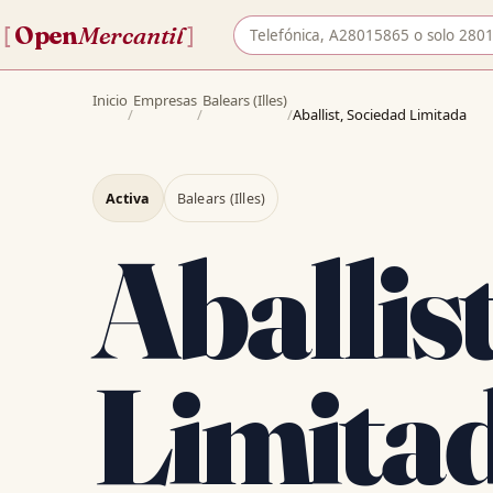
Buscar empresa por nombre o 
Open
Mercantil
[
]
Inicio
Empresas
Balears (Illes)
/
/
/
Aballist, Sociedad Limitada
Activa
Balears (Illes)
Aballis
Limita