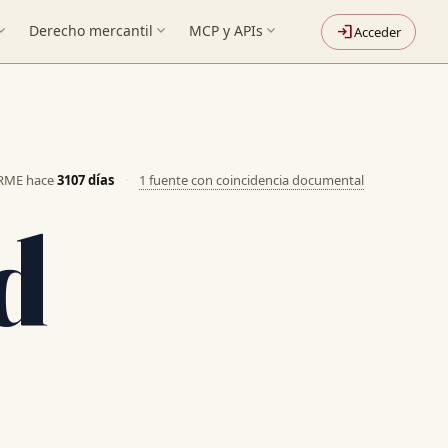
nd_more
Derecho mercantil
expand_more
MCP y APIs
expand_more
login
Acceder
ORME hace
3107 días
·
1 fuente con coincidencia documental
d