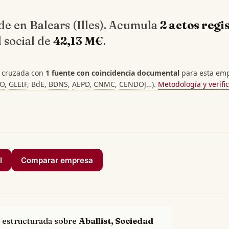
ede en Balears (Illes). Acumula
2 actos regi
 social de
42,13 M€
.
 cruzada con
1 fuente con coincidencia documental
para esta empr
PO
,
GLEIF
, BdE,
BDNS
,
AEPD
,
CNMC
,
CENDOJ
…).
Metodología y verifi
I
Comparar empresa
 estructurada sobre
Aballist, Sociedad