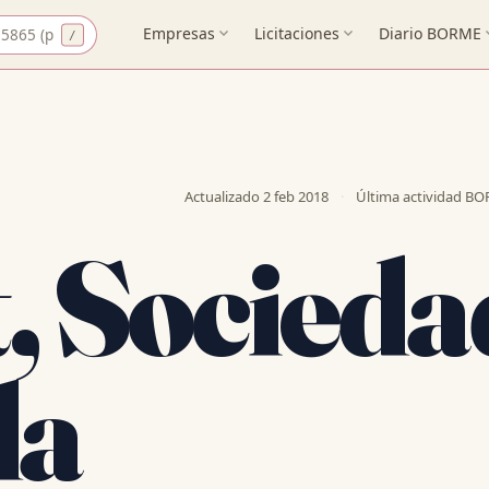
CIF
Empresas
expand_more
Licitaciones
expand_more
Diario BORME
expa
Actualizado
2 feb 2018
·
Última actividad B
t, Socieda
da