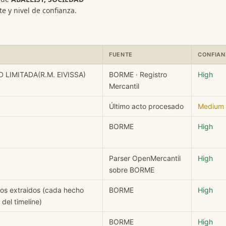
e y nivel de confianza.
FUENTE
CONFIAN
EDAD LIMITADA(R.M. EIVISSA): campo, valor, fuente y nivel de conf
 LIMITADA(R.M. EIVISSA)
BORME · Registro
High
Mercantil
Último acto procesado
Medium
BORME
High
Parser OpenMercantil
High
sobre BORME
hos extraidos (cada hecho
BORME
High
del timeline)
BORME
High