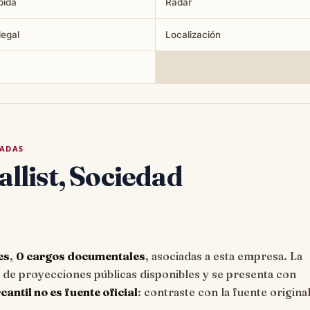
pida
Radar
legal
Localización
TADAS
llist, Sociedad
es
,
0 cargos documentales
, asociadas a esta empresa. La
e proyecciones públicas disponibles y se presenta con
ntil no es fuente oficial
: contraste con la fuente origina