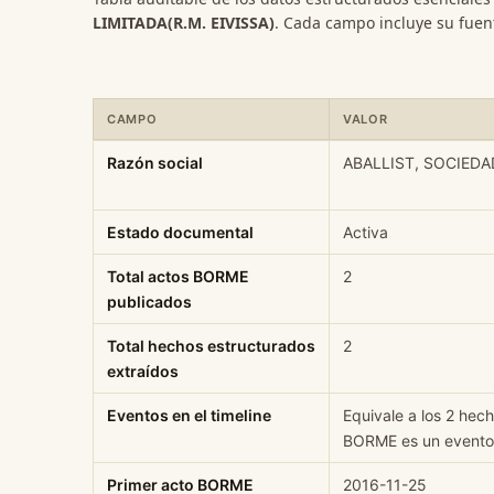
LIMITADA(R.M. EIVISSA)
. Cada campo incluye su fuent
CAMPO
VALOR
Ficha rápida de datos estructurados de ABALLIST, SOCI
Razón social
ABALLIST, SOCIEDAD
Estado documental
Activa
Total actos BORME
2
publicados
Total hechos estructurados
2
extraídos
Eventos en el timeline
Equivale a los 2 hec
BORME es un evento 
Primer acto BORME
2016-11-25