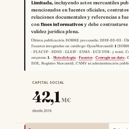
Limitada
, incluyendo actos mercantiles pub
mencionados en fuentes oficiales, contratos
relaciones documentales y referencias a fue
con
fines informativos
y debe contrastarse 
validez jurídica plena.
Última publicación BORME procesada:
2018-02-02
· Úl
Fuentes integradas en catálogo OpenMercantil:
1
(BORME
· PLACSP · BDNS · GLEIF · ESMA · ECB SSM · y más). C
empresa:
1
. ·
Metodología
·
Fuentes
·
Corregir un dato
. 
BOE, Registro Mercantil, CNMV ni administración públi
CAPITAL SOCIAL
42,1
M€
desde 2016