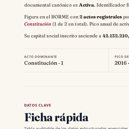
documental canónico es
Activa
. Identificador f
Figura en el BORME con
2 actos registrales
pub
Constitución
(1 de 2 en total). Pico anual de act
Su capital social inscrito asciende a
42.132.210
ACTO DOMINANTE
PICO D
Constitución · 1
2016 ·
DATOS CLAVE
Ficha rápida
Tabla auditable de los datos estructurados esenciale