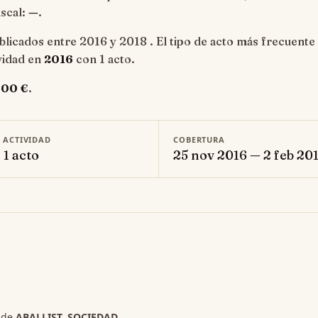
iscal:
—
.
licados entre 2016 y 2018 . El tipo de acto más frecuente
ividad en
2016
con 1 acto.
,00 €
.
E ACTIVIDAD
COBERTURA
 1 acto
25 nov 2016 — 2 feb 20
s de
ABALLIST, SOCIEDAD