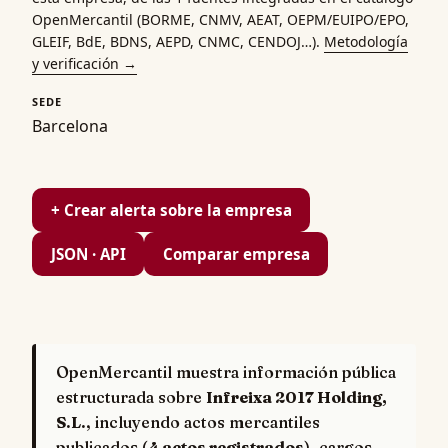
OpenMercantil (
BORME
,
CNMV
,
AEAT
,
OEPM
/
EUIPO
/
EPO
,
GLEIF
, BdE,
BDNS
,
AEPD
,
CNMC
,
CENDOJ
…).
Metodología
y verificación →
SEDE
Barcelona
+ Crear alerta sobre la empresa
JSON · API
Comparar empresa
OpenMercantil muestra información pública
estructurada sobre
Infreixa 2017 Holding,
S.L.
, incluyendo actos mercantiles
publicados (
4 actos registrados
), cargos