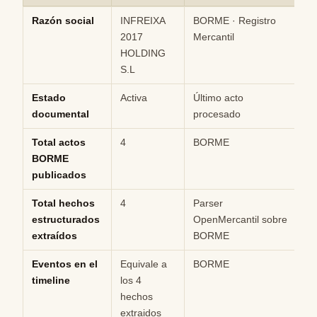
Ficha rápida de datos estructurados de INFREIXA 2017 HOLDING S
Razón social
INFREIXA
BORME · Registro
Hi
2017
Mercantil
HOLDING
S.L
Estado
Activa
Último acto
M
documental
procesado
Total actos
4
BORME
Hi
BORME
publicados
Total hechos
4
Parser
Hi
estructurados
OpenMercantil sobre
extraídos
BORME
Eventos en el
Equivale a
BORME
Hi
timeline
los 4
hechos
extraidos