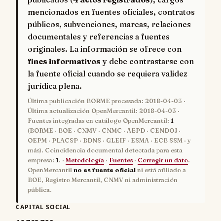
mencionados en fuentes oficiales, contratos
públicos, subvenciones, marcas, relaciones
documentales y referencias a fuentes
originales. La información se ofrece con
fines informativos
y debe contrastarse con
la fuente oficial cuando se requiera validez
jurídica plena.
Última publicación BORME procesada:
2018-04-03
·
Última actualización OpenMercantil:
2018-04-03
·
Fuentes integradas en catálogo OpenMercantil:
1
(BORME · BOE · CNMV · CNMC · AEPD · CENDOJ ·
OEPM · PLACSP · BDNS · GLEIF · ESMA · ECB SSM · y
más). Coincidencia documental detectada para esta
empresa:
1
. ·
Metodología
·
Fuentes
·
Corregir un dato
.
OpenMercantil
no es fuente oficial
ni está afiliado a
BOE, Registro Mercantil, CNMV ni administración
pública.
CAPITAL SOCIAL