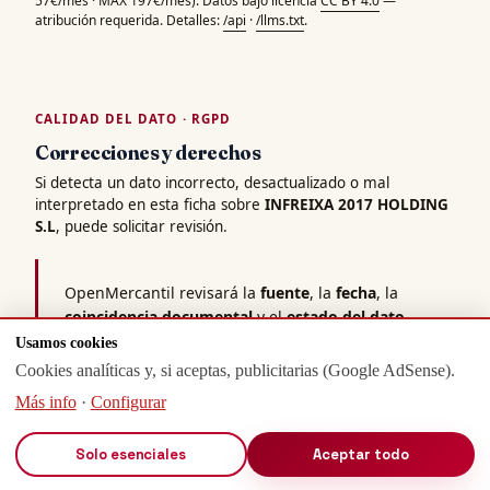
57€/mes · MAX 197€/mes). Datos bajo licencia
CC BY 4.0
—
atribución requerida. Detalles:
/api
·
/llms.txt
.
CALIDAD DEL DATO · RGPD
Correcciones y derechos
Si detecta un dato incorrecto, desactualizado o mal
interpretado en esta ficha sobre
INFREIXA 2017 HOLDING
S.L
, puede solicitar revisión.
OpenMercantil revisará la
fuente
, la
fecha
, la
coincidencia documental
y el
estado del dato
.
Compromiso de respuesta: 7 días hábiles.
Usamos cookies
Cookies analíticas y, si aceptas, publicitarias (Google AdSense).
Solicitar revisión
Más info
·
Configurar
Solo esenciales
Aceptar todo
Actualización de datos