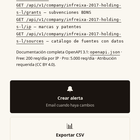
GET /api/v1/company/infreixa-2017-holding-
s-l/grants
— subvenciones BDNS
GET /api/v1/company/infreixa-2017-holding-
s-l/ip
— marcas y patentes
GET /api/v1/company/infreixa-2017-holding-
s-l/sources
— catálogo de fuentes con datos
Documentación completa OpenAPI 3.1:
·
openapi.json
Free: 200 req/día por IP · Pro: 5.000 req/día · Atribución
requerida (CC BY 4.0).
🔔
Crear alerta
Email cuando haya cambios
📊
Exportar CSV