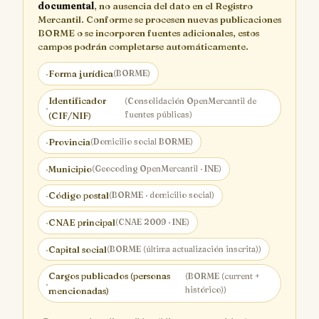
documental
, no ausencia del dato en el Registro
Mercantil. Conforme se procesen nuevas publicaciones
BORME o se incorporen fuentes adicionales, estos
campos podrán completarse automáticamente.
·
Forma jurídica
(BORME)
Identificador
(Consolidación OpenMercantil de
·
fuentes públicas)
(CIF/NIF)
·
Provincia
(Domicilio social BORME)
·
Municipio
(Geocoding OpenMercantil · INE)
·
Código postal
(BORME · domicilio social)
·
CNAE principal
(CNAE 2009 · INE)
·
Capital social
(BORME (última actualización inscrita))
Cargos publicados (personas
(BORME (current +
·
histórico))
mencionadas)