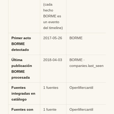
(cada
hecho
BORME es
un evento
del timeline)
Primer acto
2017-05-26
BORME
Hi
BORME
detectado
Última
2018-04-03
BORME ·
Hi
publicación
companies.last_seen
BORME
procesada
Fuentes
1 fuentes
OpenMercantil
Hi
integradas en
catálogo
Fuentes con
1 fuente
OpenMercantil
Hi