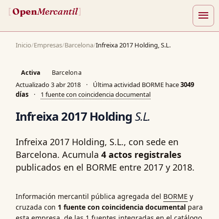
Open
Mercantil
[
]
menu
Inicio
/
Empresas
/
Barcelona
/
Infreixa 2017 Holding, S.L.
Activa
Barcelona
Actualizado
3 abr 2018
·
Última actividad BORME hace
3049
días
·
1 fuente con coincidencia documental
Infreixa 2017 Holding
S.L.
Infreixa 2017 Holding, S.L., con sede en
Barcelona. Acumula
4 actos registrales
publicados en el BORME entre 2017 y 2018.
Información mercantil pública agregada del
BORME
y
cruzada con
1 fuente con coincidencia documental
para
esta empresa, de las 1 fuentes integradas en el catálogo