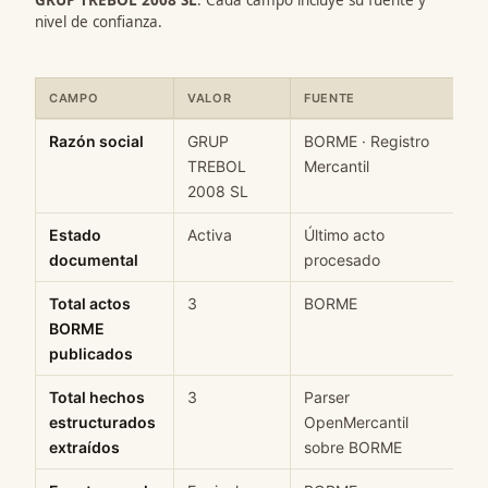
nivel de confianza.
CAMPO
VALOR
FUENTE
C
Ficha rápida de datos estructurados de GRUP TREBOL 2008 SL: 
Razón social
GRUP
BORME · Registro
H
TREBOL
Mercantil
2008 SL
Estado
Activa
Último acto
M
documental
procesado
Total actos
3
BORME
H
BORME
publicados
Total hechos
3
Parser
H
estructurados
OpenMercantil
extraídos
sobre BORME