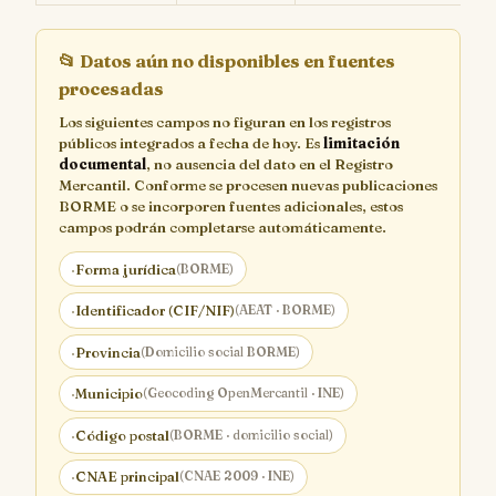
📂
Datos aún no disponibles en fuentes
procesadas
Los siguientes campos no figuran en los registros
públicos integrados a fecha de hoy. Es
limitación
documental
, no ausencia del dato en el Registro
Mercantil. Conforme se procesen nuevas publicaciones
BORME o se incorporen fuentes adicionales, estos
campos podrán completarse automáticamente.
·
Forma jurídica
(BORME)
·
Identificador (CIF/NIF)
(AEAT · BORME)
·
Provincia
(Domicilio social BORME)
·
Municipio
(Geocoding OpenMercantil · INE)
·
Código postal
(BORME · domicilio social)
·
CNAE principal
(CNAE 2009 · INE)