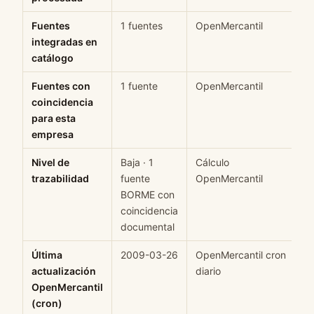
Fuentes
1 fuentes
OpenMercantil
H
integradas en
catálogo
Fuentes con
1 fuente
OpenMercantil
H
coincidencia
para esta
empresa
Nivel de
Baja · 1
Cálculo
M
trazabilidad
fuente
OpenMercantil
BORME con
coincidencia
documental
Última
2009-03-26
OpenMercantil cron
H
actualización
diario
OpenMercantil
(cron)