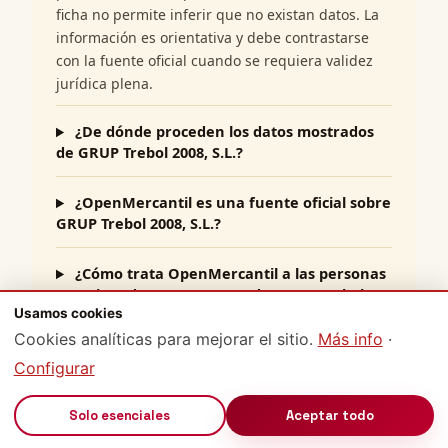
ficha no permite inferir que no existan datos. La
información es orientativa y debe contrastarse
con la fuente oficial cuando se requiera validez
jurídica plena.
¿De dónde proceden los datos mostrados
de GRUP Trebol 2008, S.L.?
¿OpenMercantil es una fuente oficial sobre
GRUP Trebol 2008, S.L.?
¿Cómo trata OpenMercantil a las personas
mencionadas como cargos de GRUP Trebol
Usamos cookies
2008, S.L.?
Cookies analíticas para mejorar el sitio.
Más info
·
¿Cómo puedo corregir un dato sobre GRUP
Configurar
Trebol 2008, S.L. en OpenMercantil?
🔊
Solo esenciales
Aceptar todo
¿Puedo usar esta ficha de GRUP Trebol