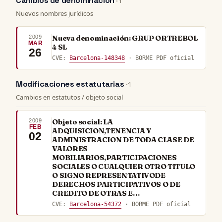
Cambios de denominación
· 1
Nuevos nombres jurídicos
2009
Nueva denominación: GRUP ORTREBOL
MAR
4 SL
26
CVE:
Barcelona-148348
· BORME PDF oficial
Modificaciones estatutarias
· 1
Cambios en estatutos / objeto social
2009
Objeto social: LA
FEB
ADQUISICION,TENENCIA Y
02
ADMINISTRACION DE TODA CLASE DE
VALORES
MOBILIARIOS,PARTICIPACIONES
SOCIALES O CUALQUIER OTRO TITULO
O SIGNO REPRESENTATIVODE
DERECHOS PARTICIPATIVOS O DE
CREDITO DE OTRAS E…
CVE:
Barcelona-54372
· BORME PDF oficial