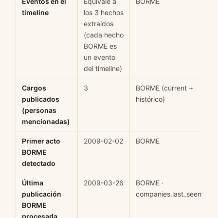
Eventos en el
Equivale a
BORME
H
timeline
los 3 hechos
extraidos
(cada hecho
BORME es
un evento
del timeline)
Cargos
3
BORME (current +
H
publicados
histórico)
(personas
mencionadas)
Primer acto
2009-02-02
BORME
H
BORME
detectado
Última
2009-03-26
BORME ·
H
publicación
companies.last_seen
BORME
procesada