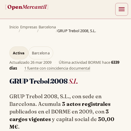
Open
Mercantil
[
]
menu
Inicio
Empresas
Barcelona
/
/
/
GRUP Trebol 2008, S.L.
Activa
Barcelona
Actualizado
26 mar 2009
·
Última actividad BORME hace
6339
días
·
1 fuente con coincidencia documental
GRUP Trebol 2008
S.L.
GRUP Trebol 2008, S.L., con sede en
Barcelona. Acumula
3 actos registrales
publicados en el BORME en 2009, con
3
cargos vigentes
y capital social de
30,00
M€
.