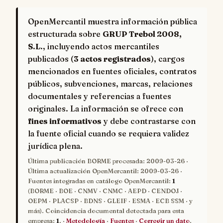
OpenMercantil muestra información pública
estructurada sobre
GRUP Trebol 2008,
S.L.
, incluyendo actos mercantiles
publicados (
3 actos registrados
), cargos
mencionados en fuentes oficiales, contratos
públicos, subvenciones, marcas, relaciones
documentales y referencias a fuentes
originales. La información se ofrece con
fines informativos
y debe contrastarse con
la fuente oficial cuando se requiera validez
jurídica plena.
Última publicación BORME procesada:
2009-03-26
·
Última actualización OpenMercantil:
2009-03-26
·
Fuentes integradas en catálogo OpenMercantil:
1
(BORME · BOE · CNMV · CNMC · AEPD · CENDOJ ·
OEPM · PLACSP · BDNS · GLEIF · ESMA · ECB SSM · y
más). Coincidencia documental detectada para esta
empresa:
1
. ·
Metodología
·
Fuentes
·
Corregir un dato
.