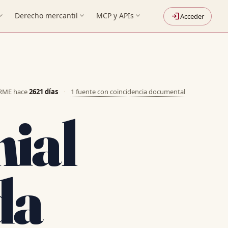
nd_more
Derecho mercantil
expand_more
MCP y APIs
expand_more
login
Acceder
ORME hace
2621 días
·
1 fuente con coincidencia documental
ial
da