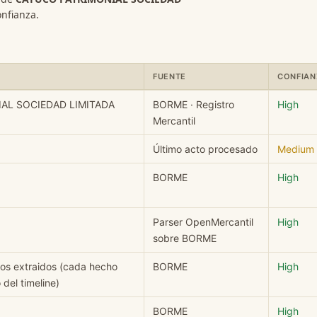
onfianza.
FUENTE
CONFIAN
MONIAL SOCIEDAD LIMITADA: campo, valor, fuente y nivel de confi
AL SOCIEDAD LIMITADA
BORME · Registro
High
Mercantil
Último acto procesado
Medium
BORME
High
Parser OpenMercantil
High
sobre BORME
hos extraidos (cada hecho
BORME
High
del timeline)
BORME
High