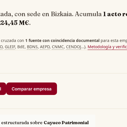
ada, con sede en Bizkaia. Acumula
1 acto r
e
24,45 M€
.
 cruzada con
1 fuente con coincidencia documental
para esta empr
PO
,
GLEIF
, BdE,
BDNS
,
AEPD
,
CNMC
,
CENDOJ
…).
Metodología y verifi
I
Comparar empresa
 estructurada sobre
Cayuco Patrimonial