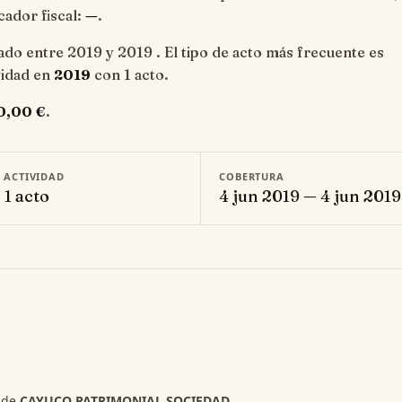
icador fiscal:
—
.
ado entre 2019 y 2019 . El tipo de acto más frecuente es
ividad en
2019
con 1 acto.
0,00 €
.
E ACTIVIDAD
COBERTURA
 1 acto
4 jun 2019 — 4 jun 2019
s de
CAYUCO PATRIMONIAL SOCIEDAD