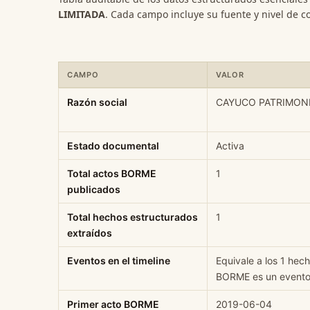
LIMITADA
. Cada campo incluye su fuente y nivel de c
CAMPO
VALOR
Ficha rápida de datos estructurados de CAYUCO PATRI
Razón social
CAYUCO PATRIMONI
Estado documental
Activa
Total actos BORME
1
publicados
Total hechos estructurados
1
extraídos
Eventos en el timeline
Equivale a los 1 hec
BORME es un evento 
Primer acto BORME
2019-06-04