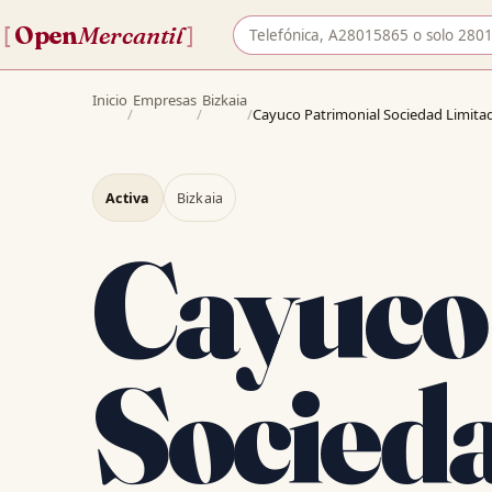
Buscar empresa por nombre o 
Open
Mercantil
[
]
Inicio
Empresas
Bizkaia
/
/
/
Cayuco Patrimonial Sociedad Limita
Activa
Bizkaia
Cayuco
Socied