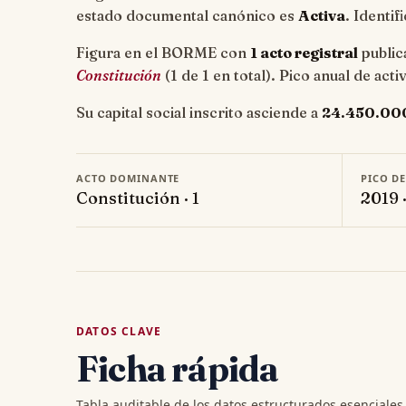
estado documental canónico es
Activa
. Identif
Figura en el BORME con
1 acto registral
public
Constitución
(1 de 1 en total). Pico anual de act
Su capital social inscrito asciende a
24.450.00
ACTO DOMINANTE
PICO D
Constitución · 1
2019 ·
DATOS CLAVE
Ficha rápida
Tabla auditable de los datos estructurados esenciale