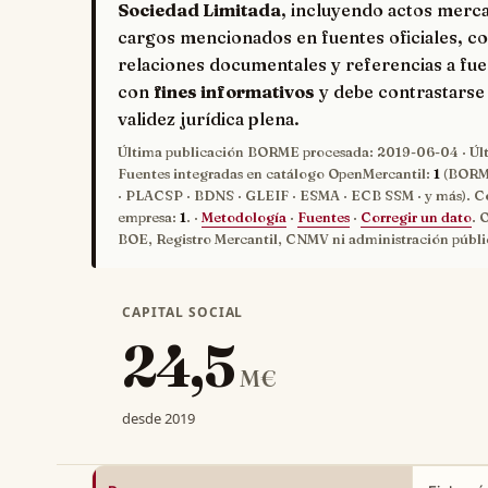
Sociedad Limitada
, incluyendo actos merca
cargos mencionados en fuentes oficiales, co
relaciones documentales y referencias a fue
con
fines informativos
y debe contrastarse 
validez jurídica plena.
Última publicación BORME procesada:
2019-06-04
· Úl
Fuentes integradas en catálogo OpenMercantil:
1
(BORME
· PLACSP · BDNS · GLEIF · ESMA · ECB SSM · y más). C
empresa:
1
. ·
Metodología
·
Fuentes
·
Corregir un dato
. 
BOE, Registro Mercantil, CNMV ni administración públi
CAPITAL SOCIAL
24,5
M€
desde 2019