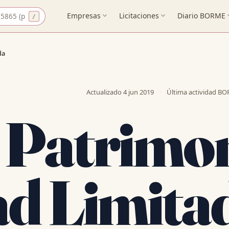
CIF
Empresas
expand_more
Licitaciones
expand_more
Diario BORME
expa
da
Actualizado
4 jun 2019
·
Última actividad B
 Patrimon
ad Limita