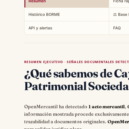
Resumen
Ficha rá
Histórico BORME
⚖️ Base 
API y alertas
FAQ
RESUMEN EJECUTIVO · SEÑALES DOCUMENTALES DETEC
¿Qué sabemos de C
Patrimonial Socieda
OpenMercantil ha detectado
1 acto mercantil
,
información mostrada procede exclusivamente d
trazabilidad a documentos originales.
OpenMerca