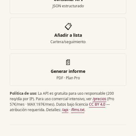
JSON estructurado
📋
Añadir a lista
Cartera/seguimiento
📄
Generar informe
PDF · Plan Pro
Política de uso
: La API es gratuita para uso responsable (200
req/día por IP). Para uso comercial intensivo, ver
/precios
(Pro
57€/mes · MAX 197€/mes). Datos bajo licencia
CC BY 4.0
—
atribución requerida. Detalles:
/api
·
/llms.txt
.