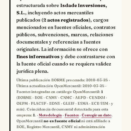
estructurada sobre
Isdade Inversiones,
S.L.
, incluyendo actos mercantiles
publicados (
2 actos registrados
), cargos
mencionados en fuentes oficiales, contratos
públicos, subvenciones, marcas, relaciones
documentales y referencias a fuentes
originales. La información se ofrece con
fines informativos
y debe contrastarse con
la fuente oficial cuando se requiera validez
jurídica plena.
Última publicación BORME procesada:
2010-03-25
·
Última actualización OpenMercantil:
2010-03-25
·
Fuentes integradas en catálogo OpenMercantil:
1
(BORME · BOE · CNMV · CNMC · AEPD · CENDOJ ·
OEPM · PLACSP · BDNS · GLEIF · ESMA · ECB SSM · y
más). Coincidencia documental detectada para esta
empresa:
1
. ·
Metodología
·
Fuentes
·
Corregir un dato
.
OpenMercantil
no es fuente oficial
ni está afiliado a
BOE, Registro Mercantil, CNMV ni administración