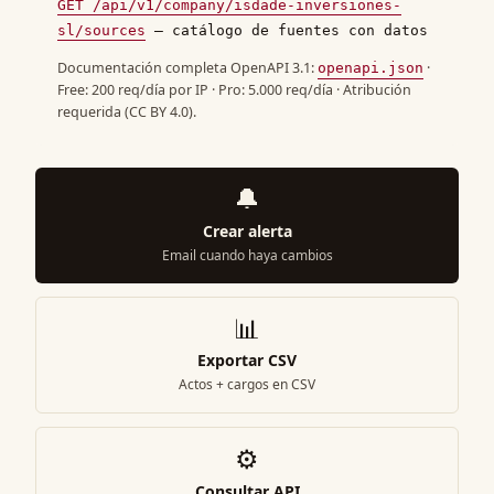
GET /api/v1/company/isdade-inversiones-
sl/sources
— catálogo de fuentes con datos
Documentación completa OpenAPI 3.1:
·
openapi.json
Free: 200 req/día por IP · Pro: 5.000 req/día · Atribución
requerida (CC BY 4.0).
🔔
Crear alerta
Email cuando haya cambios
📊
Exportar CSV
Actos + cargos en CSV
⚙️
Consultar API