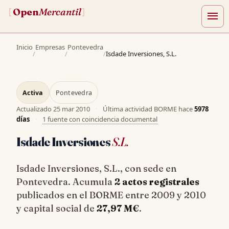
Open
Mercantil
[
]
menu
Inicio
Empresas
Pontevedra
/
/
/
Isdade Inversiones, S.L.
Activa
Pontevedra
Actualizado
25 mar 2010
·
Última actividad BORME hace
5978
días
·
1 fuente con coincidencia documental
Isdade Inversiones
S.L.
Isdade Inversiones, S.L., con sede en
Pontevedra. Acumula
2 actos registrales
publicados en el BORME entre 2009 y 2010
y capital social de
27,97 M€
.