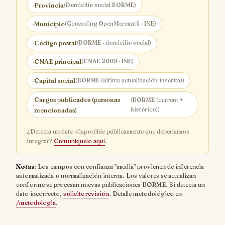
·
Provincia
(Domicilio social BORME)
·
Municipio
(Geocoding OpenMercantil · INE)
·
Código postal
(BORME · domicilio social)
·
CNAE principal
(CNAE 2009 · INE)
·
Capital social
(BORME (última actualización inscrita))
Cargos publicados (personas
(BORME (current +
·
histórico))
mencionadas)
¿Detecta un dato disponible públicamente que deberíamos
integrar?
Comuníquelo aquí
.
Notas
: Los campos con confianza "media" provienen de inferencia
automatizada o normalización interna. Los valores se actualizan
conforme se procesan nuevas publicaciones BORME. Si detecta un
dato incorrecto,
solicite revisión
. Detalle metodológico en
/metodologia
.