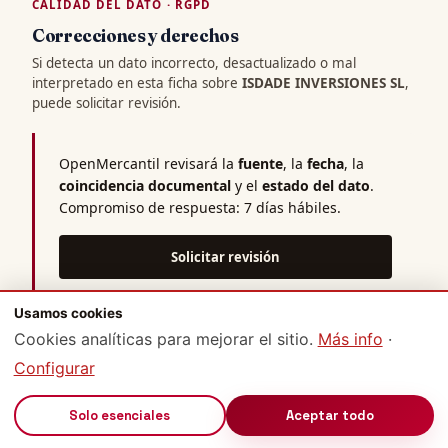
CALIDAD DEL DATO · RGPD
Correcciones y derechos
Si detecta un dato incorrecto, desactualizado o mal
interpretado en esta ficha sobre
ISDADE INVERSIONES SL
,
puede solicitar revisión.
OpenMercantil revisará la
fuente
, la
fecha
, la
coincidencia documental
y el
estado del dato
.
Compromiso de respuesta: 7 días hábiles.
Solicitar revisión
Usamos cookies
Actualización de datos
Cookies analíticas para mejorar el sitio.
Más info
·
Configurar
Rectificación de errores
🔊
Solo esenciales
Aceptar todo
Derechos RGPD