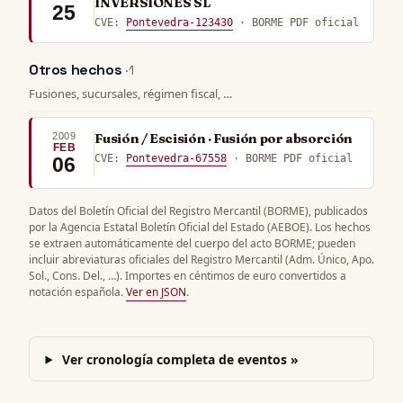
INVERSIONES SL
25
CVE:
Pontevedra-123430
· BORME PDF oficial
Otros hechos
· 1
Fusiones, sucursales, régimen fiscal, …
2009
Fusión / Escisión · Fusión por absorción
FEB
CVE:
Pontevedra-67558
· BORME PDF oficial
06
Datos del Boletín Oficial del Registro Mercantil (BORME), publicados
por la Agencia Estatal Boletín Oficial del Estado (AEBOE). Los hechos
se extraen automáticamente del cuerpo del acto BORME; pueden
incluir abreviaturas oficiales del Registro Mercantil (Adm. Único, Apo.
Sol., Cons. Del., …). Importes en céntimos de euro convertidos a
notación española.
Ver en JSON
.
Ver cronología completa de eventos »