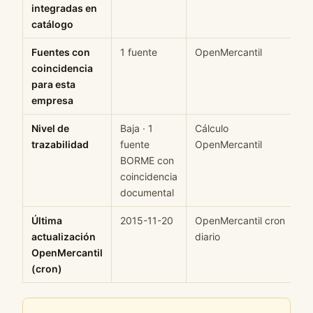
integradas en
catálogo
Fuentes con
1 fuente
OpenMercantil
H
coincidencia
para esta
empresa
Nivel de
Baja · 1
Cálculo
M
trazabilidad
fuente
OpenMercantil
BORME con
coincidencia
documental
Última
2015-11-20
OpenMercantil cron
H
actualización
diario
OpenMercantil
(cron)