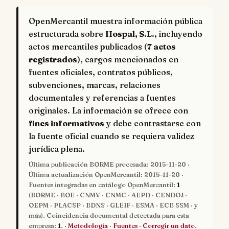
OpenMercantil muestra información pública
estructurada sobre
Hospal, S.L.
, incluyendo
actos mercantiles publicados (
7 actos
registrados
), cargos mencionados en
fuentes oficiales, contratos públicos,
subvenciones, marcas, relaciones
documentales y referencias a fuentes
originales. La información se ofrece con
fines informativos
y debe contrastarse con
la fuente oficial cuando se requiera validez
jurídica plena.
Última publicación BORME procesada:
2015-11-20
·
Última actualización OpenMercantil:
2015-11-20
·
Fuentes integradas en catálogo OpenMercantil:
1
(BORME · BOE · CNMV · CNMC · AEPD · CENDOJ ·
OEPM · PLACSP · BDNS · GLEIF · ESMA · ECB SSM · y
más). Coincidencia documental detectada para esta
empresa:
1
. ·
Metodología
·
Fuentes
·
Corregir un dato
.