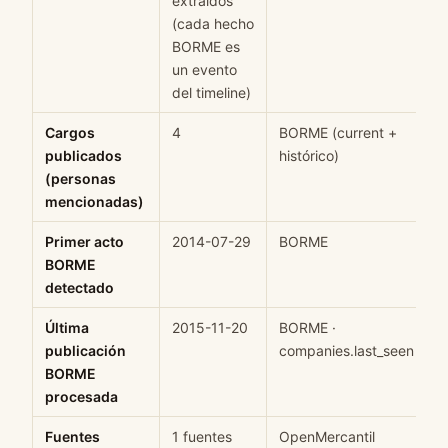
extraidos
(cada hecho
BORME es
un evento
del timeline)
Cargos
4
BORME (current +
H
publicados
histórico)
(personas
mencionadas)
Primer acto
2014-07-29
BORME
H
BORME
detectado
Última
2015-11-20
BORME ·
H
publicación
companies.last_seen
BORME
procesada
Fuentes
1 fuentes
OpenMercantil
H