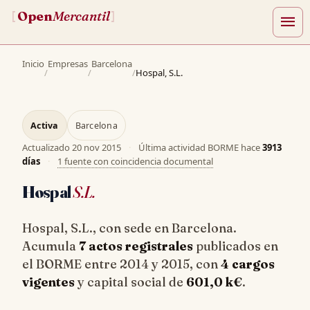
Open
Mercantil
[
]
menu
Inicio
Empresas
Barcelona
/
/
/
Hospal, S.L.
Activa
Barcelona
Actualizado
20 nov 2015
·
Última actividad BORME hace
3913
días
·
1 fuente con coincidencia documental
Hospal
S.L.
Hospal, S.L., con sede en Barcelona.
Acumula
7 actos registrales
publicados en
el BORME entre 2014 y 2015, con
4 cargos
vigentes
y capital social de
601,0 k€
.