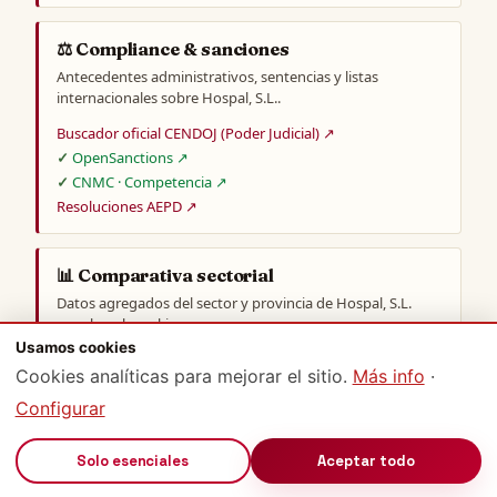
⚖️ Compliance & sanciones
Antecedentes administrativos, sentencias y listas
internacionales sobre Hospal, S.L..
Buscador oficial CENDOJ (Poder Judicial) ↗
OpenSanctions ↗
CNMC · Competencia ↗
Resoluciones AEPD ↗
📊 Comparativa sectorial
Datos agregados del sector y provincia de Hospal, S.L.
para benchmarking.
Usamos cookies
BdE · Central de Balances ↗
Cookies analíticas para mejorar el sitio.
Más info
·
INE · CNAE 2009 ↗
Configurar
INE · Empresas en Barcelona ↗
🔊
Solo esenciales
Aceptar todo
🌍 Wikipedia / Wikidata