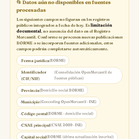
📂
Datos aún no disponibles en fuentes
procesadas
Los siguientes campos no figuran en los registros
públicos integrados a fecha de hoy. Es
limitación
documental
, no ausencia del dato en el Registro
Mercantil. Conforme se procesen nuevas publicaciones
BORME o se incorporen fuentes adicionales, estos
campos podrán completarse automáticamente.
·
Forma jurídica
(BORME)
Identificador
(Consolidación OpenMercantil de
·
fuentes públicas)
(CIF/NIF)
·
Provincia
(Domicilio social BORME)
·
Municipio
(Geocoding OpenMercantil · INE)
·
Código postal
(BORME · domicilio social)
·
CNAE principal
(CNAE 2009 · INE)
·
Capital social
(BORME (última actualización inscrita))