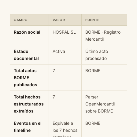
CAMPO
VALOR
FUENTE
C
Ficha rápida de datos estructurados de HOSPAL SL: campo, valo
Razón social
HOSPAL SL
BORME · Registro
H
Mercantil
Estado
Activa
Último acto
M
documental
procesado
Total actos
7
BORME
H
BORME
publicados
Total hechos
7
Parser
H
estructurados
OpenMercantil
extraídos
sobre BORME
Eventos en el
Equivale a
BORME
H
timeline
los 7 hechos