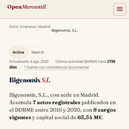
Open
Mercantil
[
]
menu
Inicio
Empresas
Madrid
/
/
/
Bigenomix, S.L.
Activa
Madrid
Actualizado
4 ago 2020
·
Última actividad BORME hace
2194
días
·
1 fuente con coincidencia documental
Bigenomix
S.L.
Bigenomix, S.L., con sede en Madrid.
Acumula
7 actos registrales
publicados en
el BORME entre 2016 y 2020, con
9 cargos
vigentes
y capital social de
65,54 M€
.