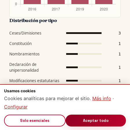
Distribución por tipo
Ceses/Dimisiones
3
Constitución
1
Nombramientos
1
Declaración de
1
unipersonalidad
Modificaciones estatutarias
1
Usamos cookies
Distribución territorial
Cookies analíticas para mejorar el sitio.
Más info
·
Configurar
—
6
🔊
Solo esenciales
Aceptar todo
—
1