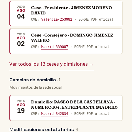
2020
Cese · Presidente · JIMENEZ MORENO
AGO
DAVID
04
CVE:
Valencia-253982
· BORME PDF oficial
2019
Cese · Consejero · DOMINGO JIMENEZ
AGO
VALERO
02
CVE:
Madrid-339087
· BORME PDF oficial
Ver todos los 13 ceses y dimisiones →
Cambios de domicilio
· 1
Movimientos de la sede social
2016
Domicilio: PASEO DE LA CASTELLANA -
AGO
NUMERO 164, ENTREPLANTA (MADRID)
19
CVE:
Madrid-342834
· BORME PDF oficial
Modificaciones estatutarias
· 1