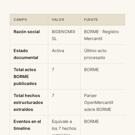
CAMPO
VALOR
FUENTE
C
Ficha rápida de datos estructurados de BIGENOMIX SL: campo, v
Razón social
BIGENOMIX
BORME · Registro
H
SL
Mercantil
Estado
Activa
Último acto
M
documental
procesado
Total actos
7
BORME
H
BORME
publicados
Total hechos
7
Parser
H
estructurados
OpenMercantil
extraídos
sobre BORME
Eventos en el
Equivale a
BORME
H
timeline
los 7 hechos