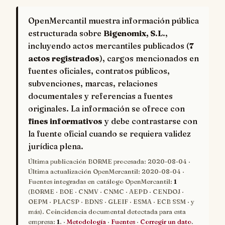
OpenMercantil muestra información pública
estructurada sobre
Bigenomix, S.L.
,
incluyendo actos mercantiles publicados (
7
actos registrados
), cargos mencionados en
fuentes oficiales, contratos públicos,
subvenciones, marcas, relaciones
documentales y referencias a fuentes
originales. La información se ofrece con
fines informativos
y debe contrastarse con
la fuente oficial cuando se requiera validez
jurídica plena.
Última publicación BORME procesada:
2020-08-04
·
Última actualización OpenMercantil:
2020-08-04
·
Fuentes integradas en catálogo OpenMercantil:
1
(BORME · BOE · CNMV · CNMC · AEPD · CENDOJ ·
OEPM · PLACSP · BDNS · GLEIF · ESMA · ECB SSM · y
más). Coincidencia documental detectada para esta
empresa:
1
. ·
Metodología
·
Fuentes
·
Corregir un dato
.