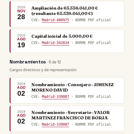
2016
Ampliación de 65.536.041,00 €
NOV
(resultante 65.539.041,00 €)
28
CVE:
Madrid-480975
· BORME PDF oficial
2016
Capital inicial de 3.000,00 €
AGO
CVE:
Madrid-342834
· BORME PDF oficial
19
Nombramientos
· 6 de 12
Cargos directivos y de representación
2019
Nombramiento · Consejero · JIMENEZ
AGO
MORENO DAVID
02
CVE:
Madrid-339087
· BORME PDF oficial
2019
Nombramiento · Secretario · VALOR
AGO
MARTINEZ FRANCISCO DE BORJA
02
CVE:
Madrid-339087
· BORME PDF oficial