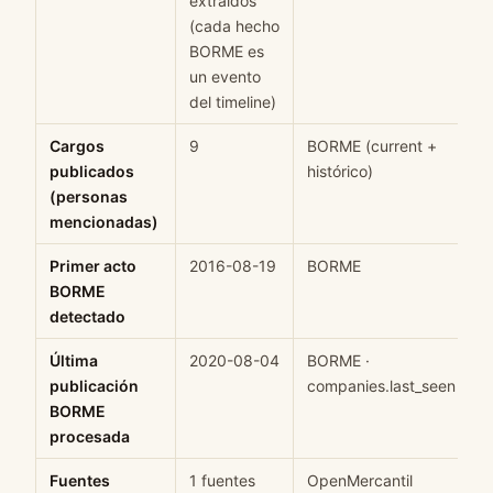
extraidos
(cada hecho
BORME es
un evento
del timeline)
Cargos
9
BORME (current +
H
publicados
histórico)
(personas
mencionadas)
Primer acto
2016-08-19
BORME
H
BORME
detectado
Última
2020-08-04
BORME ·
H
publicación
companies.last_seen
BORME
procesada
Fuentes
1 fuentes
OpenMercantil
H