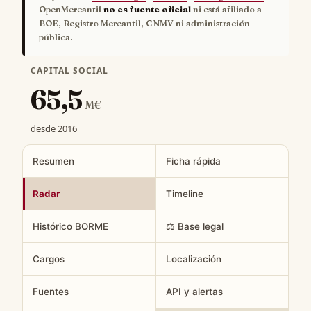
OpenMercantil
no es fuente oficial
ni está afiliado a
BOE, Registro Mercantil, CNMV ni administración
pública.
CAPITAL SOCIAL
65,5
M€
desde 2016
Resumen
Ficha rápida
Radar
Timeline
Histórico BORME
⚖️ Base legal
Cargos
Localización
Fuentes
API y alertas