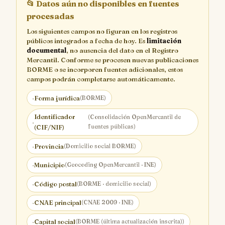
📂
Datos aún no disponibles en fuentes
procesadas
Los siguientes campos no figuran en los registros
públicos integrados a fecha de hoy. Es
limitación
documental
, no ausencia del dato en el Registro
Mercantil. Conforme se procesen nuevas publicaciones
BORME o se incorporen fuentes adicionales, estos
campos podrán completarse automáticamente.
·
Forma jurídica
(BORME)
Identificador
(Consolidación OpenMercantil de
·
fuentes públicas)
(CIF/NIF)
·
Provincia
(Domicilio social BORME)
·
Municipio
(Geocoding OpenMercantil · INE)
·
Código postal
(BORME · domicilio social)
·
CNAE principal
(CNAE 2009 · INE)
·
Capital social
(BORME (última actualización inscrita))