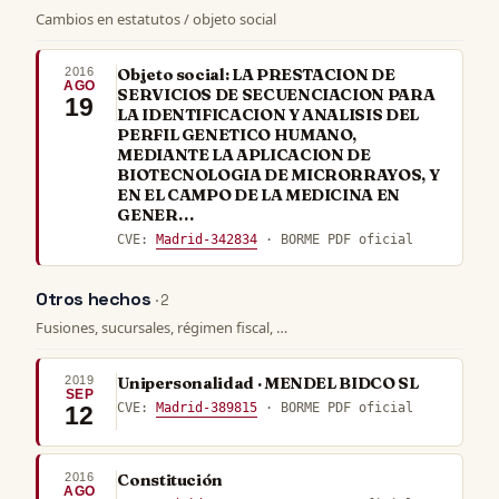
Cambios en estatutos / objeto social
2016
Objeto social: LA PRESTACION DE
AGO
SERVICIOS DE SECUENCIACION PARA
19
LA IDENTIFICACION Y ANALISIS DEL
PERFIL GENETICO HUMANO,
MEDIANTE LA APLICACION DE
BIOTECNOLOGIA DE MICRORRAYOS, Y
EN EL CAMPO DE LA MEDICINA EN
GENER…
CVE:
Madrid-342834
· BORME PDF oficial
Otros hechos
· 2
Fusiones, sucursales, régimen fiscal, …
2019
Unipersonalidad · MENDEL BIDCO SL
SEP
CVE:
Madrid-389815
· BORME PDF oficial
12
2016
Constitución
AGO