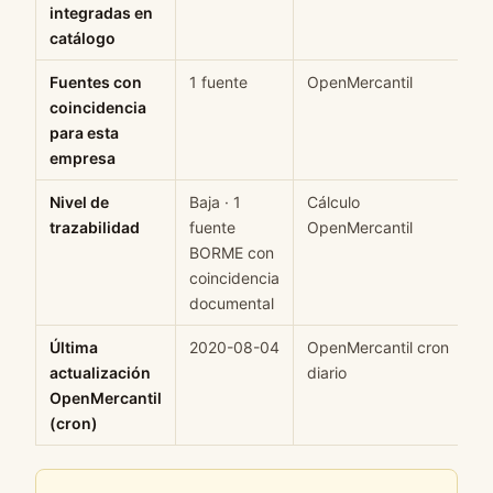
integradas en
catálogo
Fuentes con
1 fuente
OpenMercantil
H
coincidencia
para esta
empresa
Nivel de
Baja · 1
Cálculo
M
trazabilidad
fuente
OpenMercantil
BORME con
coincidencia
documental
Última
2020-08-04
OpenMercantil cron
H
actualización
diario
OpenMercantil
(cron)