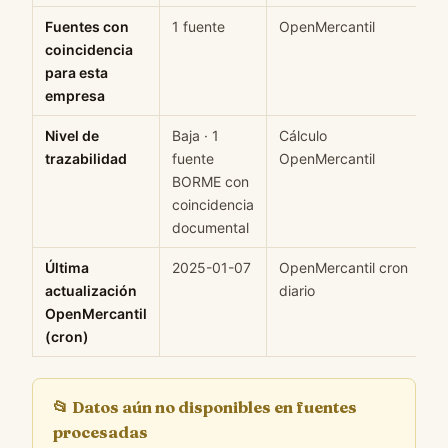
Fuentes con
1 fuente
OpenMercantil
H
coincidencia
para esta
empresa
Nivel de
Baja · 1
Cálculo
M
trazabilidad
fuente
OpenMercantil
BORME con
coincidencia
documental
Última
2025-01-07
OpenMercantil cron
H
actualización
diario
OpenMercantil
(cron)
📂
Datos aún no disponibles en fuentes
procesadas