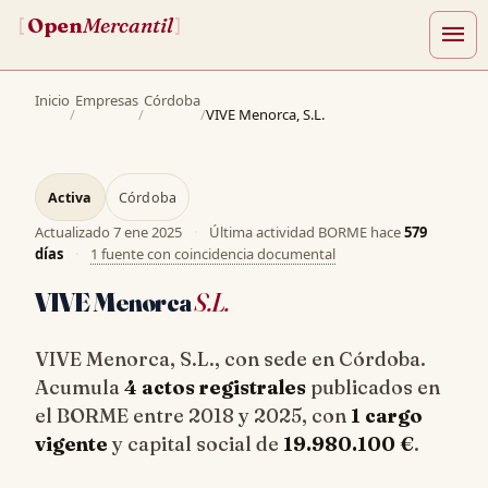
Open
Mercantil
[
]
menu
Inicio
Empresas
Córdoba
/
/
/
VIVE Menorca, S.L.
Activa
Córdoba
Actualizado
7 ene 2025
·
Última actividad BORME hace
579
días
·
1 fuente con coincidencia documental
VIVE Menorca
S.L.
VIVE Menorca, S.L., con sede en Córdoba.
Acumula
4 actos registrales
publicados en
el BORME entre 2018 y 2025, con
1 cargo
vigente
y capital social de
19.980.100 €
.