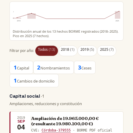
7
0
2018
2025
Distribución anual de los 13 hechos BORME registrados (2018–2025).
Pico en 2025 (7 hechos).
Todos
(13)
2018
(1)
2019
(5)
2025
(7)
Filtrar por año:
1
2
3
Capital
Nombramientos
Ceses
1
Cambios de domicilio
Capital social
· 1
Ampliaciones, reducciones y constitución
2019
Ampliación de 19.965.000,00 €
SEP
(resultante 19.980.100,00 €)
04
CVE:
Córdoba-379555
· BORME PDF oficial