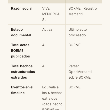
Ficha rápida de datos estructurados de VIVE MENORCA SL: campo
Razón social
VIVE
BORME · Registro
H
MENORCA
Mercantil
SL
Estado
Activa
Último acto
M
documental
procesado
Total actos
4
BORME
H
BORME
publicados
Total hechos
4
Parser
H
estructurados
OpenMercantil
extraídos
sobre BORME
Eventos en el
Equivale a
BORME
H
timeline
los 4 hechos
extraidos
(cada hecho
BORME es