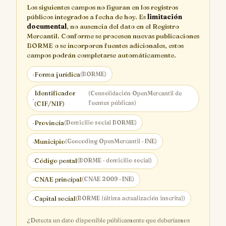
Los siguientes campos no figuran en los registros
públicos integrados a fecha de hoy. Es
limitación
documental
, no ausencia del dato en el Registro
Mercantil. Conforme se procesen nuevas publicaciones
BORME o se incorporen fuentes adicionales, estos
campos podrán completarse automáticamente.
·
Forma jurídica
(BORME)
Identificador
(Consolidación OpenMercantil de
·
fuentes públicas)
(CIF/NIF)
·
Provincia
(Domicilio social BORME)
·
Municipio
(Geocoding OpenMercantil · INE)
·
Código postal
(BORME · domicilio social)
·
CNAE principal
(CNAE 2009 · INE)
·
Capital social
(BORME (última actualización inscrita))
¿Detecta un dato disponible públicamente que deberíamos