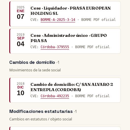
2025
Cese · Liquidador · PRASA EUROPEAN
ENE
HOLDING SL
07
CVE:
BORME-A-2025-3-14
· BORME PDF oficial
2019
Cese · Administrador único · GRUPO
SEP
PRA SA
04
CVE:
Córdoba-379555
· BORME PDF oficial
Cambios de domicilio
· 1
Movimientos de la sede social
2018
Cambio de domicilio: C/ SAN ALVARO 2
DIC
ENTREPLA (CORDOBA)
10
CVE:
Córdoba-492235
· BORME PDF oficial
Modificaciones estatutarias
· 1
Cambios en estatutos / objeto social