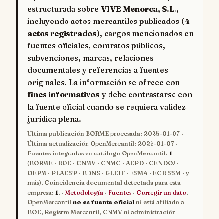
estructurada sobre
VIVE Menorca, S.L.
,
incluyendo actos mercantiles publicados (
4
actos registrados
), cargos mencionados en
fuentes oficiales, contratos públicos,
subvenciones, marcas, relaciones
documentales y referencias a fuentes
originales. La información se ofrece con
fines informativos
y debe contrastarse con
la fuente oficial cuando se requiera validez
jurídica plena.
Última publicación BORME procesada:
2025-01-07
·
Última actualización OpenMercantil:
2025-01-07
·
Fuentes integradas en catálogo OpenMercantil:
1
(BORME · BOE · CNMV · CNMC · AEPD · CENDOJ ·
OEPM · PLACSP · BDNS · GLEIF · ESMA · ECB SSM · y
más). Coincidencia documental detectada para esta
empresa:
1
. ·
Metodología
·
Fuentes
·
Corregir un dato
.
OpenMercantil
no es fuente oficial
ni está afiliado a
BOE, Registro Mercantil, CNMV ni administración