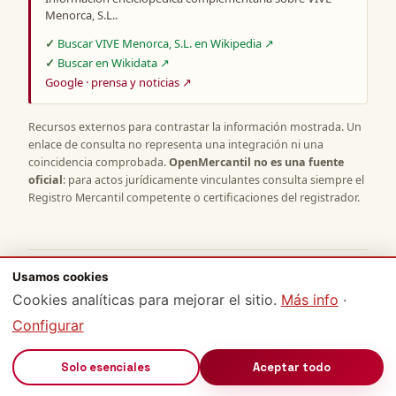
Menorca, S.L..
Buscar VIVE Menorca, S.L. en Wikipedia ↗
Buscar en Wikidata ↗
Google · prensa y noticias ↗
Recursos externos para contrastar la información mostrada. Un
enlace de consulta no representa una integración ni una
coincidencia comprobada.
OpenMercantil no es una fuente
oficial
: para actos jurídicamente vinculantes consulta siempre el
Registro Mercantil competente o certificaciones del registrador.
Usamos cookies
METODOLOGÍA, FUENTES Y DERECHOS
Cookies analíticas para mejorar el sitio.
Más info
·
Sobre estos datos y OpenMercantil
Configurar
Preguntas habituales sobre los datos mostrados,
fuentes, tratamiento de personas y procedimiento de
🔊
Solo esenciales
Aceptar todo
corrección.