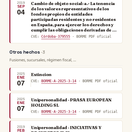
2019
Cambio de objeto social: a.- La tenencia
SEP
de los valores representativos de los
04
fondos propios de entidades
participadas residentes y no residentes
en España, para ejercer los derechos y
cumplir las obligaciones derivadas de …
CVE:
Córdoba-379555
· BORME PDF oficial
Otros hechos
· 3
Fusiones, sucursales, régimen fiscal, …
2025
Extincion
ENE
CVE:
BORME-A-2025-3-14
· BORME PDF oficial
07
2025
Unipersonalidad · PRASA EUROPEAN
ENE
HOLDING SL
07
CVE:
BORME-A-2025-3-14
· BORME PDF oficial
2019
Unipersonalidad · INICIATIVAS Y
FEB