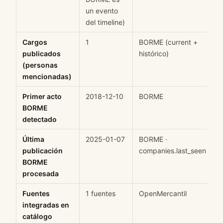
un evento
del timeline)
Cargos
1
BORME (current +
H
publicados
histórico)
(personas
mencionadas)
Primer acto
2018-12-10
BORME
H
BORME
detectado
Última
2025-01-07
BORME ·
H
publicación
companies.last_seen
BORME
procesada
Fuentes
1 fuentes
OpenMercantil
H
integradas en
catálogo