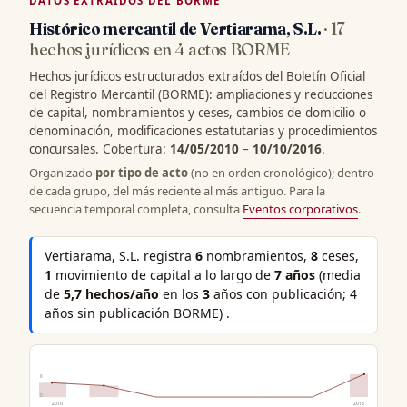
DATOS EXTRAÍDOS DEL BORME
Histórico mercantil de Vertiarama, S.L.
· 17
hechos jurídicos en 4 actos BORME
Hechos jurídicos estructurados extraídos del Boletín Oficial
del Registro Mercantil (BORME): ampliaciones y reducciones
de capital, nombramientos y ceses, cambios de domicilio o
denominación, modificaciones estatutarias y procedimientos
concursales. Cobertura:
14/05/2010
–
10/10/2016
.
Organizado
por tipo de acto
(no en orden cronológico); dentro
de cada grupo, del más reciente al más antiguo. Para la
secuencia temporal completa, consulta
Eventos corporativos
.
Vertiarama, S.L. registra
6
nombramientos,
8
ceses,
1
movimiento de capital a lo largo de
7 años
(media
de
5,7 hechos/año
en los
3
años con publicación; 4
años sin publicación BORME) .
8
0
2010
2016