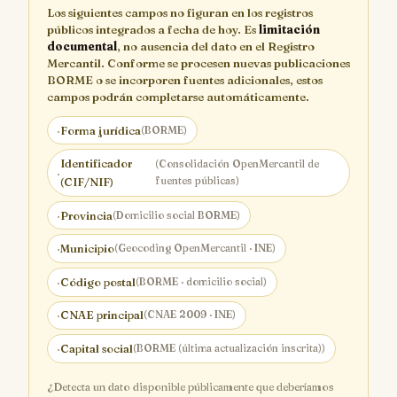
Los siguientes campos no figuran en los registros
públicos integrados a fecha de hoy. Es
limitación
documental
, no ausencia del dato en el Registro
Mercantil. Conforme se procesen nuevas publicaciones
BORME o se incorporen fuentes adicionales, estos
campos podrán completarse automáticamente.
·
Forma jurídica
(BORME)
Identificador
(Consolidación OpenMercantil de
·
fuentes públicas)
(CIF/NIF)
·
Provincia
(Domicilio social BORME)
·
Municipio
(Geocoding OpenMercantil · INE)
·
Código postal
(BORME · domicilio social)
·
CNAE principal
(CNAE 2009 · INE)
·
Capital social
(BORME (última actualización inscrita))
¿Detecta un dato disponible públicamente que deberíamos