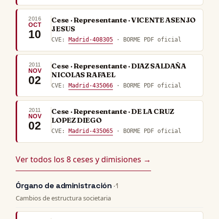
2016
Cese · Representante · VICENTE ASENJO
OCT
JESUS
10
CVE:
Madrid-408305
· BORME PDF oficial
2011
Cese · Representante · DIAZ SALDAÑA
NOV
NICOLAS RAFAEL
02
CVE:
Madrid-435066
· BORME PDF oficial
2011
Cese · Representante · DE LA CRUZ
NOV
LOPEZ DIEGO
02
CVE:
Madrid-435065
· BORME PDF oficial
Ver todos los 8 ceses y dimisiones →
Órgano de administración
· 1
Cambios de estructura societaria