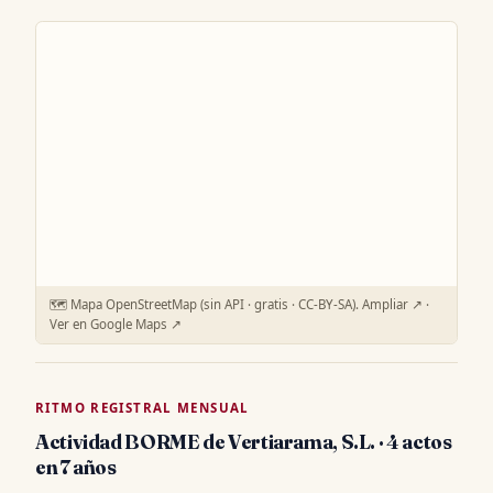
🗺️ Mapa OpenStreetMap (sin API · gratis · CC-BY-SA).
Ampliar ↗
·
Ver en Google Maps ↗
RITMO REGISTRAL MENSUAL
Actividad BORME de Vertiarama, S.L. · 4 actos
en 7 años