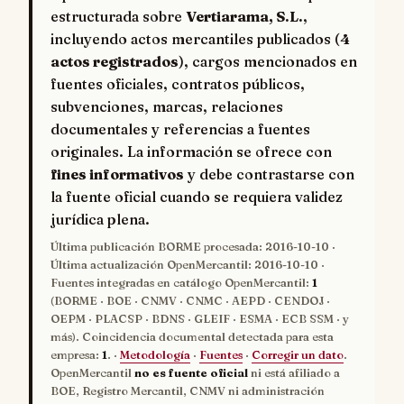
estructurada sobre
Vertiarama, S.L.
,
incluyendo actos mercantiles publicados (
4
actos registrados
), cargos mencionados en
fuentes oficiales, contratos públicos,
subvenciones, marcas, relaciones
documentales y referencias a fuentes
originales. La información se ofrece con
fines informativos
y debe contrastarse con
la fuente oficial cuando se requiera validez
jurídica plena.
Última publicación BORME procesada:
2016-10-10
·
Última actualización OpenMercantil:
2016-10-10
·
Fuentes integradas en catálogo OpenMercantil:
1
(BORME · BOE · CNMV · CNMC · AEPD · CENDOJ ·
OEPM · PLACSP · BDNS · GLEIF · ESMA · ECB SSM · y
más). Coincidencia documental detectada para esta
empresa:
1
. ·
Metodología
·
Fuentes
·
Corregir un dato
.
OpenMercantil
no es fuente oficial
ni está afiliado a
BOE, Registro Mercantil, CNMV ni administración