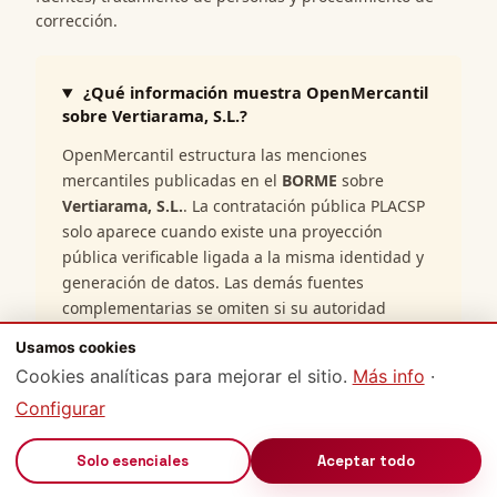
corrección.
¿Qué información muestra OpenMercantil
sobre Vertiarama, S.L.?
OpenMercantil estructura las menciones
mercantiles publicadas en el
BORME
sobre
Vertiarama, S.L.
. La contratación pública PLACSP
solo aparece cuando existe una proyección
pública verificable ligada a la misma identidad y
generación de datos. Las demás fuentes
complementarias se omiten si su autoridad
pública no está disponible; su ausencia en esta
Usamos cookies
ficha no permite inferir que no existan datos. La
Cookies analíticas para mejorar el sitio.
Más info
·
información es orientativa y debe contrastarse
Configurar
con la fuente oficial cuando se requiera validez
jurídica plena.
🔊
Solo esenciales
Aceptar todo
¿De dónde proceden los datos mostrados