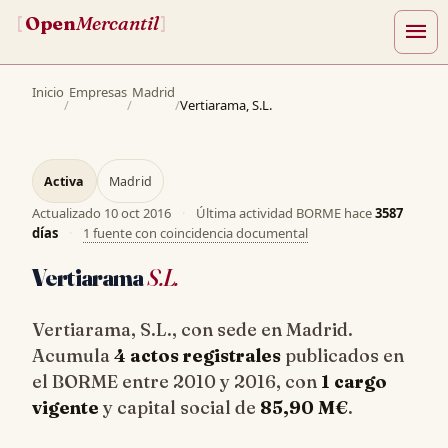
Open
Mercantil
[
]
menu
Inicio
Empresas
Madrid
/
/
/
Vertiarama, S.L.
Activa
Madrid
Actualizado
10 oct 2016
·
Última actividad BORME hace
3587
días
·
1 fuente con coincidencia documental
Vertiarama
S.L.
Vertiarama, S.L., con sede en Madrid.
Acumula
4 actos registrales
publicados en
el BORME entre 2010 y 2016, con
1 cargo
vigente
y capital social de
85,90 M€
.