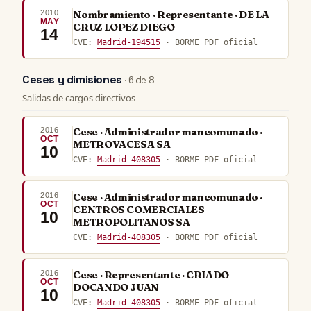
2010
Nombramiento · Representante · DE LA
MAY
CRUZ LOPEZ DIEGO
14
CVE:
Madrid-194515
· BORME PDF oficial
Ceses y dimisiones
· 6 de 8
Salidas de cargos directivos
2016
Cese · Administrador mancomunado ·
OCT
METROVACESA SA
10
CVE:
Madrid-408305
· BORME PDF oficial
2016
Cese · Administrador mancomunado ·
OCT
CENTROS COMERCIALES
10
METROPOLITANOS SA
CVE:
Madrid-408305
· BORME PDF oficial
2016
Cese · Representante · CRIADO
OCT
DOCANDO JUAN
10
CVE:
Madrid-408305
· BORME PDF oficial