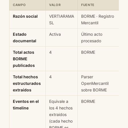
CAMPO
VALOR
FUENTE
Ficha rápida de datos estructurados de VERTIARAMA SL: campo, 
Razón social
VERTIARAMA
BORME · Registro
SL
Mercantil
Estado
Activa
Último acto
documental
procesado
Total actos
4
BORME
BORME
publicados
Total hechos
4
Parser
estructurados
OpenMercantil
extraídos
sobre BORME
Eventos en el
Equivale a
BORME
timeline
los 4 hechos
extraidos
(cada hecho
BORME es